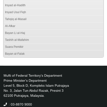
Irsyad al-Hadith
Irsyad Usul Fiqh
Tahqiq al-Masail
Al-Afkar
Bayan Li al-Haj
Tashih al-Mafahim
Suara Pemikir
Bayan al-Falak
Mufti of Federal Territory's Department
Prime Minister's Department
Level 5, Block D, Kompleks Islam Putrajaya
No. 3, Jalan Tun Abdul Razak, Presint 3
62100 Putrajaya, Malaysia.
: 03-8870 9000