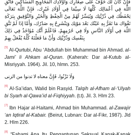
فَإِنْ كَانَ لَك خَوْفٌ عَلَى صِغَارِك وَأَوْلَادِك الْمَحَاوِيجِ الْمَسَاكِينِ فَاتَّقِ
اللَّهَ فِي أَعْمَالِك كُلِّهَا لَا سِيَّمَا فِي أَوْلَادِ غَيْرِك، فَإِنَّ اللَّهَ تَعَالَى
يَحْفَظُك فِي ذُرِّيَّتِك وَيُيَسِّرُ لَهُمْ مِنْ الْحِفْظِ وَالْخَيْرِ وَالتَّوْفِيقِ بِبَرَكَةِ
تَقْوَاك مَا تَقَرُّ بِهِ عَيْنُك بَعْدَ مَوْتِك وَيَنْشَرِحُ بِهِ صَدْرُك، وَأَمَّا إذَا لَمْ تَتَّقِ
اللَّهَ فِي أَوْلَادِ النَّاسِ وَلَا فِي حُرُمِهِمْ، فَاعْلَمْ أَنَّك مُؤَاخَذٌ فِي ذَلِكَ
بِنَفْسِك وَذُرِّيَّتِك وَأَنَّ مَا فَعَلْتَهُ كُلَّهُ يُفْعَلُ بِهِمْ
[5]
Al-Qurtubi, Abu ‘Abdullah bin Muhammad bin Ahmad.
al-
Jami’ li Ahkam al-Quran
. (Kaherah: Dar al-Kutub al-
Misriyyah. 1964). Jil. 10, hlmn. 253.
وَلَا تَزْنُوا، فَإِنَّ معناه لا تدنوا من الزنى
[6]
Al-Sa’idan, Walid bin Rasyid.
Talqih al-Afham al-‘Ulyah
bi Syarh al-Qawa’id al-Fiqhiyyah
. (t.t). Jil. 3. Hlm 23.
[7]
Ibn Hajar al-Haitami, Ahmad bin Muhammad.
al-Zawajir
‘an Iqtiraf al-Kabair.
(Beirut, Lubnan: Dar al-Fikr, 1987). Jld
2. Hlm 226.
[8]
“Fahami Apa Itu Pengantunan Seksual Kanak-Kanak