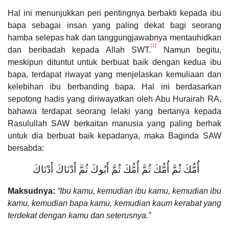
Hal ini menunjukkan peri pentingnya berbakti kepada ibu
bapa sebagai insan yang paling dekat bagi seorang
hamba selepas hak dan tanggungjawabnya mentauhidkan
[1]
dan beribadah kepada Allah SWT.
Namun begitu,
meskipun dituntut untuk berbuat baik dengan kedua ibu
bapa, terdapat riwayat yang menjelaskan kemuliaan dan
kelebihan ibu berbanding bapa. Hal ini berdasarkan
sepotong hadis yang diriwayatkan oleh Abu Hurairah RA,
bahawa terdapat seorang lelaki yang bertanya kepada
Rasulullah SAW berkaitan manusia yang paling berhak
untuk dia berbuat baik kepadanya, maka Baginda SAW
bersabda:
أُمُّكَ ثُمَّ أُمُّكَ ثُمَّ أُمُّكَ ثُمَّ أَبُوكَ ثُمَّ أَدْنَاكَ أَدْنَاكَ ‏
Maksudnya:
“Ibu kamu, kemudian ibu kamu, kemudian ibu
kamu, kemudian bapa kamu, kemudian kaum kerabat yang
terdekat dengan kamu dan seterusnya.”