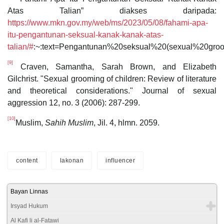
Atas Talian” diakses daripada:
https://www.mkn.gov.my/web/ms/2023/05/08/fahami-apa-
itu-pengantunan-seksual-kanak-kanak-atas-
talian/#
:~:text=Pengantunan%20seksual%20(sexual%20gr
[9]
Craven, Samantha, Sarah Brown, and Elizabeth
Gilchrist. "Sexual grooming of children: Review of literature
and theoretical considerations." Journal of sexual
aggression 12, no. 3 (2006): 287-299.
[10]
Muslim,
Sahih Muslim
, Jil. 4, hlmn. 2059.
content
lakonan
influencer
Bayan Linnas
Irsyad Hukum
Al Kafi li al-Fatawi