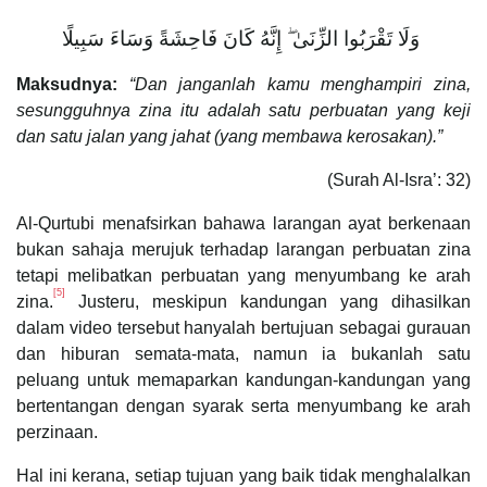
وَلَا تَقْرَبُوا الزِّنَىٰ ۖ إِنَّهُ كَانَ فَاحِشَةً وَسَاءَ سَبِيلًا ‎
Maksudnya:
“Dan janganlah kamu menghampiri zina,
sesungguhnya zina itu adalah satu perbuatan yang keji
dan satu jalan yang jahat (yang membawa kerosakan).”
(Surah Al-Isra’: 32)
Al-Qurtubi menafsirkan bahawa larangan ayat berkenaan
bukan sahaja merujuk terhadap larangan perbuatan zina
tetapi melibatkan perbuatan yang menyumbang ke arah
[5]
zina.
Justeru, meskipun kandungan yang dihasilkan
dalam video tersebut hanyalah bertujuan sebagai gurauan
dan hiburan semata-mata, namun ia bukanlah satu
peluang untuk memaparkan kandungan-kandungan yang
bertentangan dengan syarak serta menyumbang ke arah
perzinaan.
Hal ini kerana, setiap tujuan yang baik tidak menghalalkan