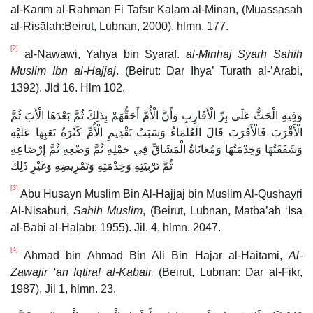
al-Karīm al-Rahman Fi Tafsīr Kalām al-Minān, (Muassasah
al-Risālah:Beirut, Lubnan, 2000), hlmn. 177.
[2]
al-Nawawi, Yahya bin Syaraf.
al-Minhaj Syarh Sahih
Muslim Ibn al-Hajjaj
. (Beirut: Dar Ihya’ Turath al-’Arabi,
1392). Jld 16. Hlm 102.
وَفِيهِ الْحَثُّ عَلَى بِرِّ الْأَقَارِبِ وَأَنَّ الْأُمَّ أَحَقُّهَمْ بِذَلِكَ ثُمَّ بَعْدَهَا الْأَبَ ثُمَّ
الْأَقْرَبَ فَالْأَقْرَبَ قَالَ الْعُلَمَاءُ وَسَبَبُ تَقْدِيمِ الْأُمِّ كَثْرَةُ تَعَبِهَا عَلَيْهِ
وَشَفَقَتُهَا وَخِدْمَتُهَا وَمُعَانَاةُ الْمَشَاقِّ فِي حَمْلِهِ ثُمَّ وَضْعِهِ ثُمَّ إِرْضَاعِهِ
ثُمَّ تَرْبِيَتِهِ وَخِدْمَتِهِ وَتَمْرِيضِهِ وَغَيْرِ ذَلِكَ
[3]
Abu Husayn Muslim Bin Al-Hajjaj bin Muslim Al-Qushayri
Al-Nisaburi,
Sahih Muslim
, (Beirut, Lubnan, Matba’ah ‘Isa
al-Babi al-Halabī: 1955). Jil. 4, hlmn. 2047.
[4]
Ahmad bin Ahmad Bin Ali Bin Hajar al-Haitami,
Al-
Zawajir ‘an Iqtiraf al-Kabair,
(Beirut, Lubnan: Dar al-Fikr,
1987), Jil 1, hlmn. 23.