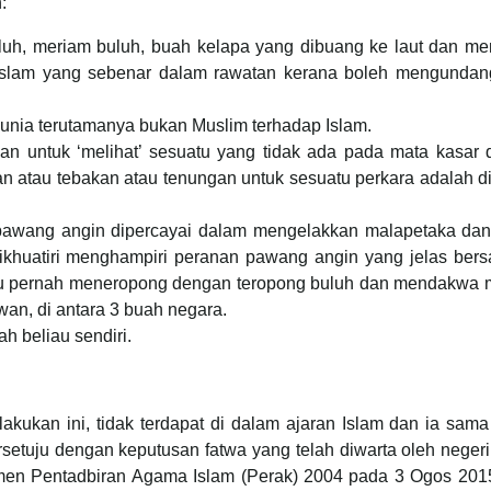
:
luh, meriam buluh, buah kelapa yang dibuang ke laut dan me
k Islam yang sebenar dalam rawatan kerana boleh mengundan
unia terutamanya bukan Muslim terhadap Islam.
an untuk ‘melihat’ sesuatu yang tidak ada pada mata kasar d
n atau tebakan atau tenungan untuk sesuatu perkara adalah d
 pawang angin dipercayai dalam mengelakkan malapetaka dan
dikhuatiri menghampiri peranan pawang angin yang jelas ber
iau pernah meneropong dengan teropong buluh dan mendakwa m
wan, di antara 3 buah negara.
h beliau sendiri.
kukan ini, tidak terdapat di dalam ajaran Islam dan ia sama
etuju dengan keputusan fatwa yang telah diwarta oleh neger
en Pentadbiran Agama Islam (Perak) 2004 pada 3 Ogos 201