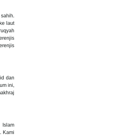
sahih.
ke laut
ruqyah
erenjis
erenjis
wid dan
um ini,
makhraj
 Islam
. Kami