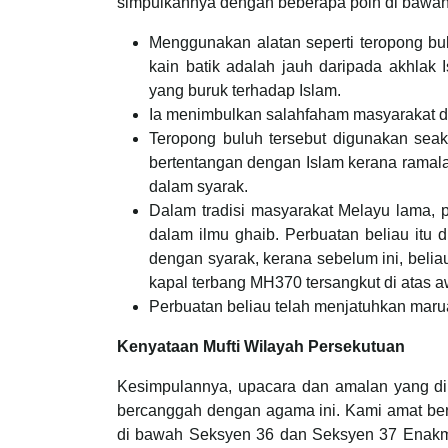
simpulkannya dengan beberapa poin di bawah
Menggunakan alatan seperti teropong bu
kain batik adalah jauh daripada akhla
yang buruk terhadap Islam.
Ia menimbulkan salahfaham masyarakat d
Teropong buluh tersebut digunakan seak
bertentangan dengan Islam kerana ramala
dalam syarak.
Dalam tradisi masyarakat Melayu lama,
dalam ilmu ghaib. Perbuatan beliau itu 
dengan syarak, kerana sebelum ini, bel
kapal terbang MH370 tersangkut di atas a
Perbuatan beliau telah menjatuhkan marua
Kenyataan Mufti Wilayah Persekutuan
Kesimpulannya, upacara dan amalan yang dila
bercanggah dengan agama ini. Kami amat bers
di bawah Seksyen 36 dan Seksyen 37 Enakm