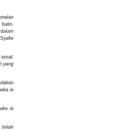
amalan
batin.
 dalam
Syafie
 sesat.
h yang
adakan
aka ia
aka ia
 Inilah