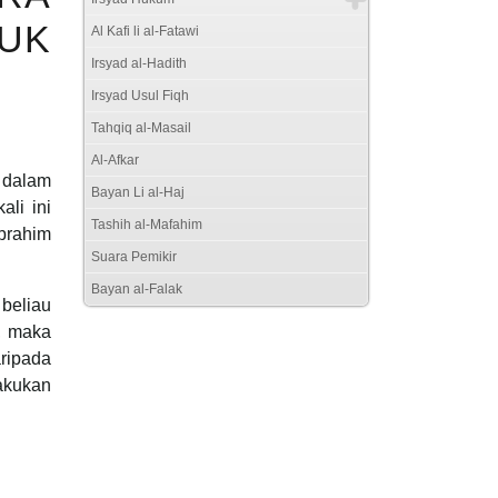
TUK
Al Kafi li al-Fatawi
Irsyad al-Hadith
Irsyad Usul Fiqh
Tahqiq al-Masail
Al-Afkar
t dalam
Bayan Li al-Haj
li ini
Tashih al-Mafahim
brahim
Suara Pemikir
Bayan al-Falak
beliau
, maka
aripada
lakukan