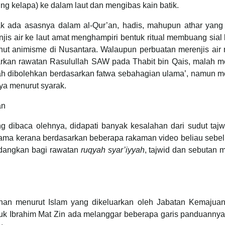
ng kelapa) ke dalam laut dan mengibas kain batik.
k ada asasnya dalam al-Qur’an, hadis, mahupun athar yang 
s air ke laut amat menghampiri bentuk ritual membuang sial 
ut animisme di Nusantara. Walaupun perbuatan merenjis air 
arkan rawatan Rasulullah SAW pada Thabit bin Qais, malah m
ah dibolehkan berdasarkan fatwa sebahagian ulama’, namun m
nnya menurut syarak.
an
ng dibaca olehnya, didapati banyak kesalahan dari sudut taj
ertama kerana berdasarkan beberapa rakaman video beliau sebel
edangkan bagi rawatan
ruqyah syar’iyyah
, tajwid dan sebutan 
han menurut Islam yang dikeluarkan oleh Jabatan Kemajuan
k Ibrahim Mat Zin ada melanggar beberapa garis panduannya