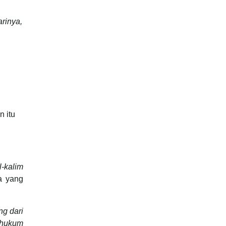
rinya,
 itu
l-kalim
a yang
ng dari
 hukum