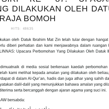
G DILAKUKAN OLEH DA
/ RAJA BOMOH
F
HITS: 48635
lakukan oleh Datuk Ibrahim Mat Zin telah tular dengan hanga
erlu diberi perhatian dan kami menjawabnya dalam ruangan ka
LINNAS: Upacara Perbomohan Yang Dilakukan Oleh Datuk I
 dimuatnaik di media sosial berkenaan kaedah perbomohan 
telah kami melihat kepada amalan yang dilakukan oleh beliau
dapat di dalam Al-Qur’an, hadis dan juga athar yang sahih d
i nyatakan dalil-dalil yang menunjukkan bahawa amalan yang di
 diterima serta bercanggah dengan ajaran agama yang suci ini.
SAW bersabda: