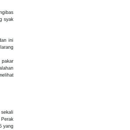
ngibas
g syak
an ini
ilarang
 pakar
salahan
elihat
 sekali
i Perak
5 yang