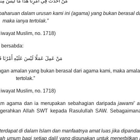
مَنْ أَحْدَثَ فِي أَمْرِنَا هَذَا مَا لَيْسَ مِنْهُ 
haruan dalam urusan kami ini (agama) yang bukan berasal da
maka ianya tertolak.”
iwayat Muslim, no. 1718)
 bersabda:
مَنْ عَمِلَ عَمَلًا لَيْسَ عَلَيْهِ أَمْرُنَا فَه
gan amalan yang bukan berasal dari agama kami, maka amalan
tertolak.”
iwayat Muslim, no. 1718)
lam agama dan ia merupakan sebahagian daripada
jawami’ a
nugerahkan Allah SWT kepada Rasulullah SAW. Sebagaiman
terdapat di dalam Islam dan manfaatnya amat luas jika dipanda
ah umum bagi setiap dalil yang digunakan untuk menerbitkan