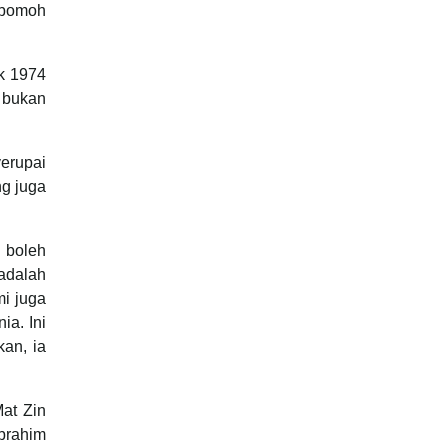
 bomoh
k 1974
 bukan
erupai
ng juga
 boleh
padalah
i juga
ia. Ini
kan, ia
at Zin
Ibrahim