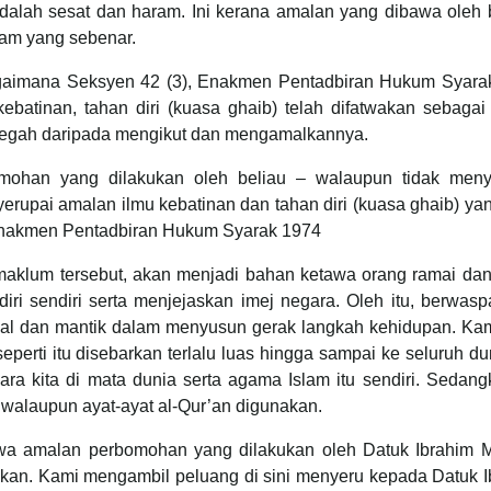
dalah sesat dan haram. Ini kerana amalan yang dibawa oleh
slam yang sebenar.
agaimana Seksyen 42 (3), Enakmen Pentadbiran Hukum Syara
batinan, tahan diri (kuasa ghaib) telah difatwakan sebagai
 ditegah daripada mengikut dan mengamalkannya.
ohan yang dilakukan oleh beliau – walaupun tidak meny
rupai amalan ilmu kebatinan dan tahan diri (kuasa ghaib) ya
, Enakmen Pentadbiran Hukum Syarak 1974
aklum tersebut, akan menjadi bahan ketawa orang ramai dan
iri sendiri serta menjejaskan imej negara. Oleh itu, berwas
akal dan mantik dalam menyusun gerak langkah kehidupan. Kam
perti itu disebarkan terlalu luas hingga sampai ke seluruh dun
ra kita di mata dunia serta agama Islam itu sendiri. Sedang
 walaupun ayat-ayat al-Qur’an digunakan.
a amalan perbomohan yang dilakukan oleh Datuk Ibrahim M
uskan. Kami mengambil peluang di sini menyeru kepada Datuk 