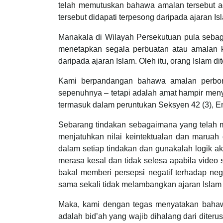
telah memutuskan bahawa amalan tersebut a
tersebut didapati terpesong daripada ajaran I
Manakala di Wilayah Persekutuan pula seb
menetapkan segala perbuatan atau amalan ke
daripada ajaran Islam. Oleh itu, orang Islam
Kami berpandangan bahawa amalan perbom
sepenuhnya – tetapi adalah amat hampir menye
termasuk dalam peruntukan Seksyen 42 (3)
Sebarang tindakan sebagaimana yang telah m
menjatuhkan nilai keintektualan dan maruah d
dalam setiap tindakan dan gunakalah logik 
merasa kesal dan tidak selesa apabila video se
bakal memberi persepsi negatif terhadap nega
sama sekali tidak melambangkan ajaran Islam
Maka, kami dengan tegas menyatakan bahaw
adalah bid’ah yang wajib dihalang dari diter