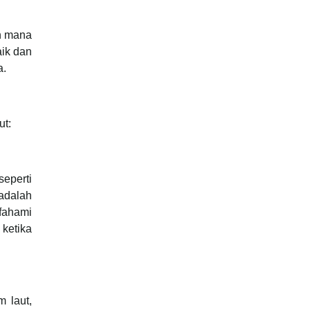
uh mana
ik dan
a.
ut:
eperti
 adalah
ifahami
ketika
 laut,