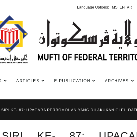
Language Options:
MS
EN
AR
S
ARTICLES
E-PUBLICATION
ARCHIVES
 SIRI KE- 87: UPACARA PERBOMOHAN YANG DILAKUKAN OLEH DATU
SIRI KE- 87: UPACA