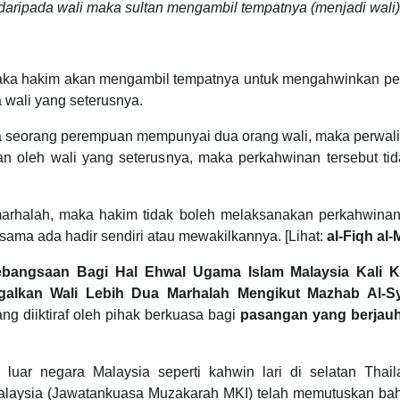
daripada wali maka sultan mengambil tempatnya (menjadi wali)
 maka hakim akan mengambil tempatnya untuk mengahwinkan per
 wali yang seterusnya.
 seorang perempuan mempunyai dua orang wali, maka perwalia
an oleh wali yang seterusnya, maka perkahwinan tersebut tid
rhalah, maka hakim tidak boleh melaksanakan perkahwinan itu
 sama ada hadir sendiri atau mewakilkannya. [Lihat:
al-Fiqh al-
ebangsaan Bagi Hal Ehwal Ugama Islam Malaysia Kali K
galkan Wali Lebih Dua Marhalah Mengikut Mazhab Al-Sy
ng diiktiraf oleh pihak berkuasa bagi
pasangan yang berjauha
 luar negara Malaysia seperti kahwin lari di selatan Tha
aysia (Jawatankuasa Muzakarah MKI) telah memutuskan bah