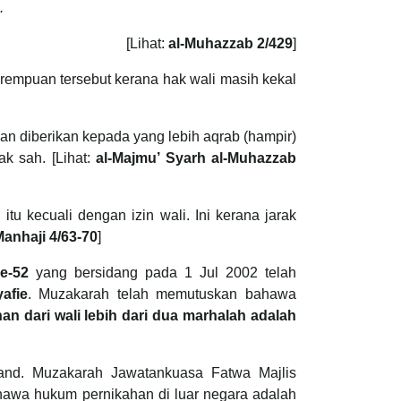
.
[Lihat:
al-Muhazzab 2/429
]
empuan tersebut kerana hak wali masih kekal
n diberikan kepada yang lebih aqrab (hampir)
ak sah. [Lihat:
al-Majmu’ Syarh al-Muhazzab
 kecuali dengan izin wali. Ini kerana jarak
Manhaji 4/63-70
]
e-52
yang bersidang pada 1 Jul 2002 telah
afie
. Muzakarah telah memutuskan bahawa
n dari wali lebih dari dua marhalah adalah
iland. Muzakarah Jawatankuasa Fatwa Majlis
awa hukum pernikahan di luar negara adalah