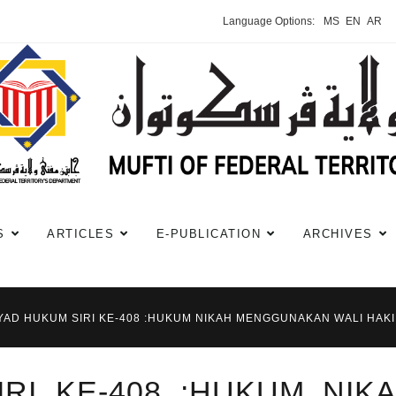
Language Options:
MS
EN
AR
S
ARTICLES
E-PUBLICATION
ARCHIVES
YAD HUKUM SIRI KE-408 :HUKUM NIKAH MENGGUNAKAN WALI HAK
IRI KE-408 :HUKUM NI