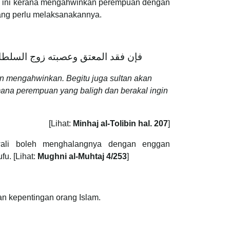
Hal ini kerana mengahwinkan perempuan dengan
ang perlu melaksanakannya.
فإن فقد المعتق وعصبته زوج السلطان
an mengahwinkan. Begitu juga sultan akan
na perempuan yang baligh dan berakal ingin
[Lihat:
Minhaj al-Tolibin hal. 207
]
ali boleh menghalangnya dengan enggan
u. [Lihat:
Mughni al-Muhtaj 4/253
]
an kepentingan orang Islam.