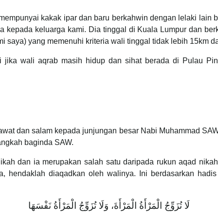
mempunyai kakak ipar dan baru berkahwin dengan lelaki lain 
 kepada keluarga kami. Dia tinggal di Kuala Lumpur dan ber
mi saya) yang memenuhi kriteria wali tinggal tidak lebih 15km da
 jika wali aqrab masih hidup dan sihat berada di Pulau Pi
selawat dan salam kepada junjungan besar Nabi Muhammad SAW
langkah baginda SAW.
ikah dan ia merupakan salah satu daripada rukun aqad nik
a, hendaklah diaqadkan oleh walinya. Ini berdasarkan had
لَا تُزَوِّجُ الْمَرْأَةُ الْمَرْأَةَ، وَلَا تُزَوِّجُ الْمَرْأَةُ نَفْسَهَا