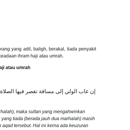
ng yang adil, baligh, berakal, tiada penyakit
ruskan hartanya kerana boros (السفه) dan bukan dalam keadaan ihram haji atau umrah.
aji atau umrah
إن غاب الولي إلى مسافة تقصر فيها الصلاة ز
arhalah), maka sultan yang mengahwinkan
 yang tiada (berada jauh dua marhalah) masih
aqad tersebut. Hal ini kerna ada keuzuran