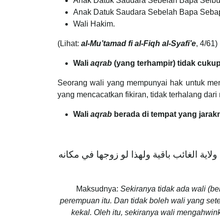
Anak Datuk Saudara Sebelah Bapa Seib
Anak Datuk Saudara Sebelah Bapa Seba
Wali Hakim.
(Lihat:
al-Mu’tamad fi al-Fiqh al-Syafi’e
, 4/61)
Wali
aqrab
(yang terhampir) tidak cukup
Seorang wali yang mempunyai hak untuk mengah
Wali
aqrab
berada di tempat yang jarak
اية الغائب باقية ولهذا لو زوجها في مكانه
Maksudnya:
Sekiranya tidak ada wali (
perempuan itu. Dan tidak boleh wali yang se
kekal. Oleh itu, sekiranya wali mengahwi