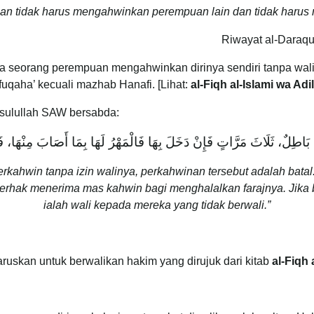
n tidak harus mengahwinkan perempuan lain dan tidak harus m
Riwayat al-Daraqu
la seorang perempuan mengahwinkan dirinya sendiri tanpa wal
 fuqaha’ kecuali mazhab Hanafi. [Lihat:
al-Fiqh al-Islami wa Adi
Asulullah SAW bersabda:
ُهَا بَاطِلٌ، ثَلَاثَ مَرَّاتٍ فَإِنْ دَخَلَ بِهَا فَالْمَهْرُ لَهَا بِمَا أَصَابَ مِنْهَا،
ahwin tanpa izin walinya, perkahwinan tersebut adalah batal.
berhak menerima mas kahwin bagi menghalalkan farajnya. Jika b
ialah wali kepada mereka yang tidak berwali.”
skan untuk berwalikan hakim yang dirujuk dari kitab
al-Fiqh 