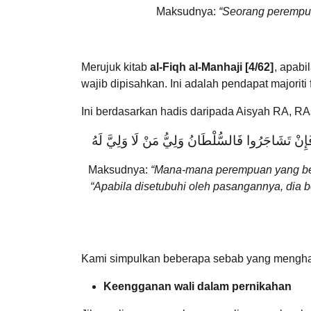
Maksudnya:
“Seorang perempua
Merujuk kitab
al-Fiqh al-Manhaji [4/62]
, apabi
wajib dipisahkan. Ini adalah pendapat majoriti
Ini berdasarkan hadis daripada Aisyah RA, R
 فَإِنْ تَشَاجَرُوا فَالسُّلْطَانُ وَلِيُّ مَنْ لَا وَلِيَّ لَهُ
Maksudnya:
“Mana-mana perempuan yang berk
“Apabila disetubuhi oleh pasangannya, dia 
Kami simpulkan beberapa sebab yang mengharu
Keengganan wali dalam pernikahan