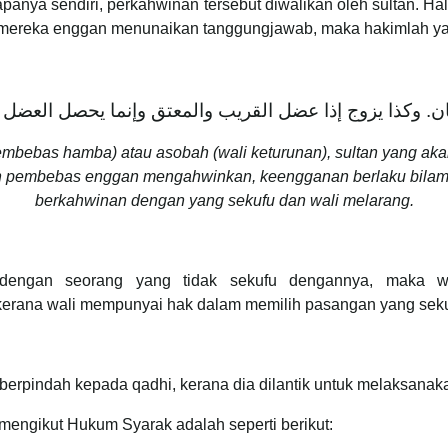
panya sendiri, perkahwinan tersebut diwalikan oleh sultan. 
a mereka enggan menunaikan tanggungjawab, maka hakimlah y
. وكذا يزوج إذا عضل القريب والمعتق وإنما يحصل العضل إذ
embebas hamba) atau asobah (wali keturunan), sultan yang ak
n pembebas enggan mengahwinkan, keengganan berlaku bilama
berkahwinan dengan yang sekufu dan wali melarang.
 dengan seorang yang tidak sekufu dengannya, maka w
 kerana wali mempunyai hak dalam memilih pasangan yang sekuf
 berpindah kepada qadhi, kerana dia dilantik untuk melaksanak
mengikut Hukum Syarak adalah seperti berikut: