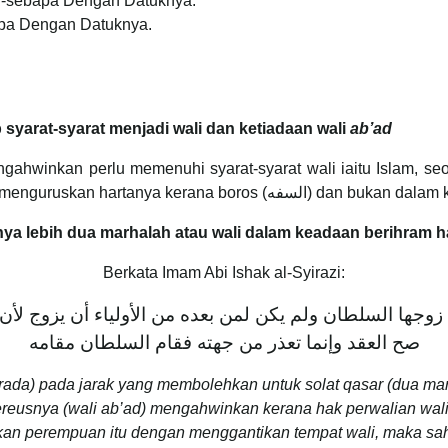
u-sebapa Dengan Datuknya.
pa Dengan Datuknya.
 syarat-syarat menjadi wali dan ketiadaan wali
ab’ad
winkan perlu memenuhi syarat-syarat wali iaitu Islam, seora
yang mencacatkan fikiran, tidak terhalang dari mengu
nya lebih dua marhalah atau wali dalam keadaan berihram h
Berkata Imam Abi Ishak al-Syirazi:
وجها السلطان ولم يكن لمن بعده من الأولياء أن يزوج لأن ول
صح العقد وإنما تعذر من جهته فقام السلطان مقامه
berada) pada jarak yang membolehkan untuk solat qasar (dua m
tereusnya (wali ab’ad) mengahwinkan kerana hak perwalian wali
nkan perempuan itu dengan menggantikan tempat wali, maka sah 