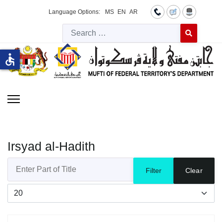
Language Options:
MS
EN
AR
Searc
Type 2 or more 
accessible
Irsyad al-Hadith
Enter Part of Title
Filter
Clear
Display #