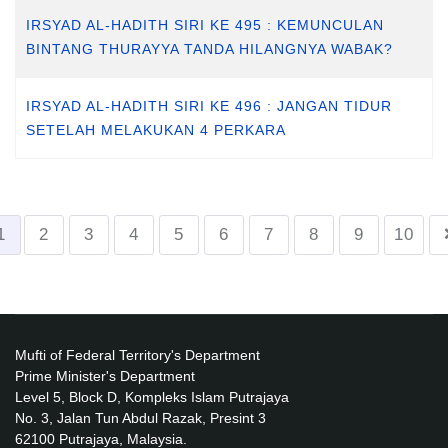
IRSYAD AL-HADITH SIRI KE 495 : KEMUNCULAN
BINTANG THURAYYA TANDA HILANGNYA WABAK?
IRSYAD AL-HADITH SIRI KE 496 : JANGAN TIDUR
SETELAH MELAKUKAN 4 PERKARA
1
2
3
4
5
6
7
8
9
10
Mufti of Federal Territory's Department
Prime Minister's Department
Level 5, Block D, Kompleks Islam Putrajaya
No. 3, Jalan Tun Abdul Razak, Presint 3
62100 Putrajaya, Malaysia.