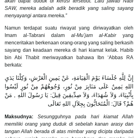
akan dapat duduk di kerusi tersebut. Lalu jawab Nabi
SAW, mereka adalah adik beradik yang saling sayang
menyayangi antara mereka.”
Namun terdapat suatu riwayat yang diriwayatkan oleh
Imam al-Tabrani dalam
al-Muʻjam al-Kabir
yang
menceritakan berkenaan orang-orang yang saling berkasih
sayang dan keadaan mereka di hari kiamat kelak. Habib
bin Abi Thabit meriwayatkan bahawa Ibn ʻAbbas RA
berkata:
إِنَّ لِلَّهِ جُلَسَاءَ يَوْمَ الْقِيَامَةِ، عَنْ يَمِينِ الْعَرْشِ، وَكِلْتَا يَدَيِ
اللهِ يَمِينٌ عَلَى مَنَابِرَ مِنْ نُورٍ، وُجُوهُهُمْ مِنْ نُورٍ لَيْسُوا
بِأَنْبِيَاءَ، وَلاَ شُهَدَاءَ، وَلاَ صِدِّيقِينَ قِيلَ: يَا رَسُولَ اللهِ , مَنْ
هُمْ؟ قَالَ: الْمُتَحَابُّونَ بِجِلاَلِ اللهِ تَعَالَى
Maksudnya:
Sesungguhnya pada hari kiamat Allah
memiliki orang yang duduk di sebelah kanan arasy dan
tangan Allah berada di atas mimbar yang dicipta daripada