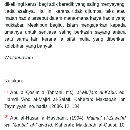
dikelilingi kerusi bagi adik beradik yang saling menyayangi
tiada asalnya. Hal ini kerana tidak dijumpai teks atau
matan hadis tersebut dalam mana-mana karya hadis yang
muktabar. Meskipun begitu, Islam mengajarkan kepada
umatnya untuk sentiasa saling berkasih sayang antara
satu sama lain kerana ia sifat mulia yang diberikan
kelebihan yang banyak.
.
Wallahuaʻlam
Rujukan:
[1]
Abu al-Qasim al-Tabrani. (t.t.).
al-Muʻjam al-Kabir
. ed.
Hamdi ʻAbd al-Majid al-Salafi. Kaherah: Maktabah Ibn
Taymiyyah. no. hadis 12686. 12: 134.
[2]
Abu al-Hasan al-Haythami. (1994).
Majmaʻ al-Zawa’id
wa Manbaʻ al-Fawa’id
. Kaherah: Maktabah al-Qudsi. 10: