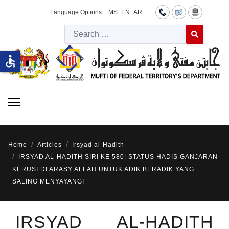
Language Options:
MS
EN
AR
Searc
Type 2 or more 
accessible
Home
Articles
Irsyad al-Hadith
IRSYAD AL-HADITH SIRI KE 580: STATUS HADIS GANJARAN
KERUSI DI ARASY ALLAH UNTUK ADIK BERADIK YANG
SALING MENYAYANGI
IRSYAD AL-HADITH