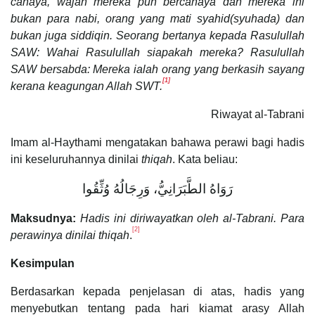
cahaya, wajah mereka pun bercahaya dan mereka ini
bukan para nabi, orang yang mati syahid(syuhada) dan
bukan juga siddiqin. Seorang bertanya kepada Rasulullah
SAW: Wahai Rasulullah siapakah mereka? Rasulullah
SAW bersabda: Mereka ialah orang yang berkasih sayang
[1]
kerana keagungan Allah SWT.
Riwayat al-Tabrani
Imam al-Haythami mengatakan bahawa perawi bagi hadis
ini keseluruhannya dinilai
thiqah
. Kata beliau:
رَوَاهُ الطَّبَرَانِيُّ، وَرِجَالُهُ وُثِّقُوا
Maksudnya:
Hadis ini diriwayatkan oleh al-Tabrani. Para
[2]
perawinya dinilai thiqah
.
Kesimpulan
Berdasarkan kepada penjelasan di atas, hadis yang
menyebutkan tentang pada hari kiamat arasy Allah