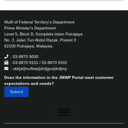
Mufti of Federal Territory's Department
Prime Minister's Department
Level 5, Block D, Kompleks Islam Putrajaya
No. 3, Jalan Tun Abdul Razak, Presint 3
62100 Putrajaya, Malaysia.
: 03-8870 9000
: 03-8870 9101 / 03-8870 9102
: ukk[at]muftiwp[dot]gov[dot]my
Does the information in the JMWP Portal meet customer
expectations and needs?
Disclaimer