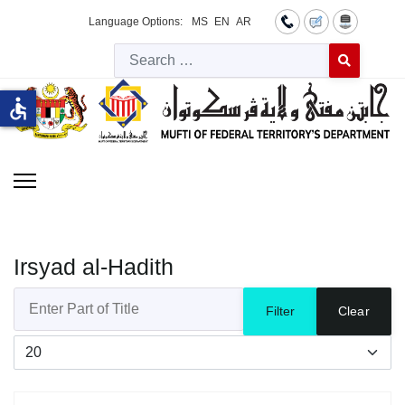
Language Options:
MS
EN
AR
Searc
Type 2 or more 
accessible
Irsyad al-Hadith
Enter Part of Title
Filter
Clear
Display #