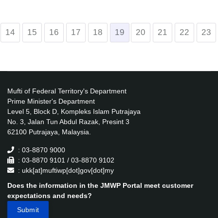
14
15
16
17
18
19
20
21
22
23
Mufti of Federal Territory's Department
Prime Minister's Department
Level 5, Block D, Kompleks Islam Putrajaya
No. 3, Jalan Tun Abdul Razak, Presint 3
62100 Putrajaya, Malaysia.
: 03-8870 9000
: 03-8870 9101 / 03-8870 9102
: ukk[at]muftiwp[dot]gov[dot]my
Does the information in the JMWP Portal meet customer
expectations and needs?