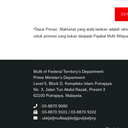
SE
*Dasar Privasi: Maklumat yang anda berikan adalah rah
untuk promosi yang bukan daripada Pejabat Mufti Wilay
Mufti of Federal Territory's Department
Prime Minister's Department
Level 5, Block D, Kompleks Islam Putrajaya
No. 3, Jalan Tun Abdul Razak, Presint 3
62100 Putrajaya, Malaysia.
: 03-8870 9000
: 03-8870 9101 / 03-8870 9102
: ukk[at]muftiwp[dot]gov[dot]my