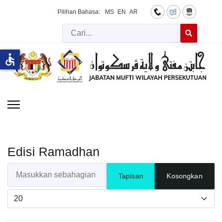
Pilihan Bahasa:
MS
EN
AR
Cari
Type 2 or more 
accessible
Edisi Ramadhan
Masukkan sebahagian daripada tajuk
Tapisan
Kosongkan
Papar #