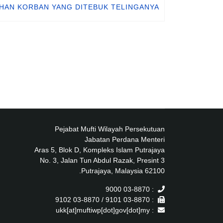
IHAN KORBAN YANG DITEBUK TELINGANYA?
Pejabat Mufti Wilayah Persekutuan
Jabatan Perdana Menteri
Aras 5, Blok D, Kompleks Islam Putrajaya
No. 3, Jalan Tun Abdul Razak, Presint 3
62100 Putrajaya, Malaysia.
: 03-8870 9000
: 03-8870 9101 / 03-8870 9102
: ukk[at]muftiwp[dot]gov[dot]my