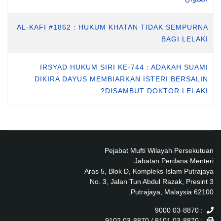
AL-KAFI #1862 : HUKUM KHATAN TIDAK SEMPURNA
BAGI LELAKI
IRSYAD HUKUM SIRI KE-744 : ADAKAH SUAMI
DIKIRA DAYUS MEMBIARKAN ISTERI BERSALIN
DISAMBUT DOKTOR LELAKI?
Pejabat Mufti Wilayah Persekutuan
Jabatan Perdana Menteri
Aras 5, Blok D, Kompleks Islam Putrajaya
No. 3, Jalan Tun Abdul Razak, Presint 3
62100 Putrajaya, Malaysia.
: 03-8870 9000
: 03-8870 9101 / 03-8870 9102