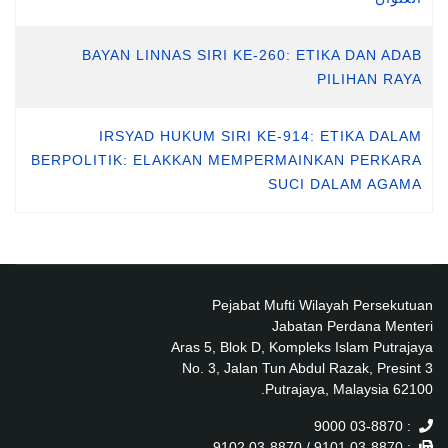
BAYAN LINNAS SIRI KE-260: ETIKA DAN ADAB
PILIHAN RAYA
IRSYAD HUKUM SIRI KE-914: ETIKA DALAM
BERPOLITIK: ELAKKAN MEMPERMAINKAN PERKARA
SUCI DALAM AGAMA
Pejabat Mufti Wilayah Persekutuan
Jabatan Perdana Menteri
Aras 5, Blok D, Kompleks Islam Putrajaya
No. 3, Jalan Tun Abdul Razak, Presint 3
62100 Putrajaya, Malaysia.
: 03-8870 9000
: 03-8870 9101 / 03-8870 9102