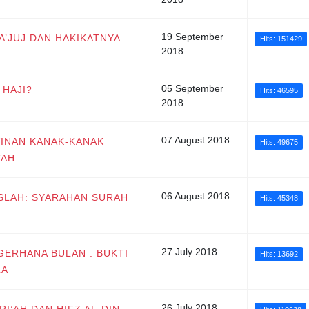
19 September
MA’JUJ DAN HAKIKATNYA
Hits: 151429
2018
05 September
 HAJI?
Hits: 46595
2018
07 August 2018
WINAN KANAK-KANAK
Hits: 49675
YAH
06 August 2018
ISLAH: SYARAHAN SURAH
Hits: 45348
27 July 2018
 GERHANA BULAN : BUKTI
Hits: 13692
LA
26 July 2018