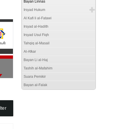
Bayan Linnas
Irsyad Hukum
Al Kafi li al-Fatawi
Irsyad al-Hadith
Irsyad Usul Fiqh
Tahqiq al-Masail
Al-Afkar
Bayan Li al-Haj
Tashih al-Mafahim
Suara Pemikir
Bayan al-Falak
lter