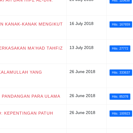
RI’AH DAN HIFZ AL-DIN:
Hits: 110638
16 July 2018
NAN KANAK-KANAK MENGIKUT
Hits: 167659
13 July 2018
 PERKASAKAN MA'HAD TAHFIZ
Hits: 27772
26 June 2018
: KALAMULLAH YANG
Hits: 333637
26 June 2018
I : PANDANGAN PARA ULAMA
Hits: 85378
26 June 2018
UD: KEPENTINGAN PATUH
Hits: 100923