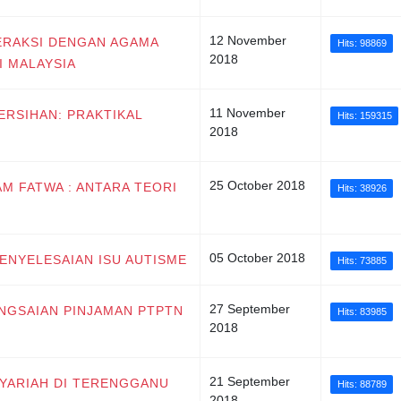
12 November
TERAKSI DENGAN AGAMA
Hits: 98869
2018
I MALAYSIA
11 November
BERSIHAN: PRAKTIKAL
Hits: 159315
2018
25 October 2018
LAM FATWA : ANTARA TEORI
Hits: 38926
05 October 2018
 PENYELESAIAN ISU AUTISME
Hits: 73885
27 September
LANGSAIAN PINJAMAN PTPTN
Hits: 83985
2018
21 September
SYARIAH DI TERENGGANU
Hits: 88789
2018