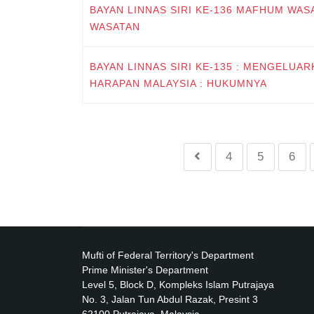
BAYAN LINNAS SIRI KE-136 MAFHUM WA
WASATAN
BAYAN LINNAS SIRI KE-135 : MENGELUA
HARAPAN MALAYSIA : HUKUMNYA
4
5
6
Mufti of Federal Territory's Department
Prime Minister's Department
Level 5, Block D, Kompleks Islam Putrajaya
No. 3, Jalan Tun Abdul Razak, Presint 3