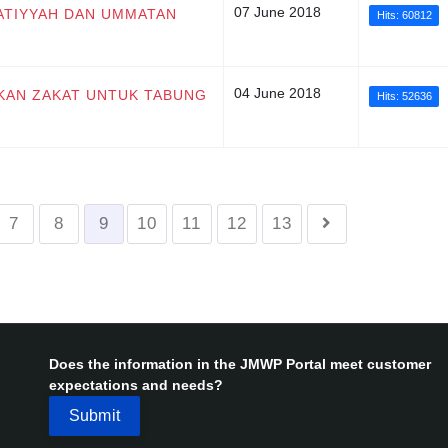
07 June 2018
SATIYYAH DAN UMMATAN
Hits: 60812
04 June 2018
RKAN ZAKAT UNTUK TABUNG
Hits: 52636
7
8
9
10
11
12
13
Does the information in the JMWP Portal meet customer
expectations and needs?