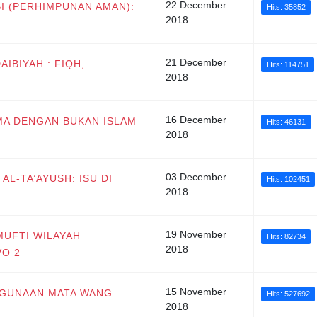
22 December
SI (PERHIMPUNAN AMAN):
Hits: 35852
2018
21 December
AIBIYAH : FIQH,
Hits: 114751
2018
16 December
AMA DENGAN BUKAN ISLAM
Hits: 46131
2018
03 December
AL-TA’AYUSH: ISU DI
Hits: 102451
2018
19 November
 MUFTI WILAYAH
Hits: 82734
2018
VO 2
15 November
NGGUNAAN MATA WANG
Hits: 527692
2018