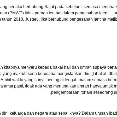
ng berlaku berhubung Sajat pada sebelum, semasa menunaika
an (PMWP) tidak pernah terlibat dalam pengesahan identiti jan
tahun 2018. Justeru, jika berhubung pengesahan jantina meli
kitabnya menyeru kepada bakal haji dan umrah supaya bertau
a yang makruh serta berusaha mengislahkan diri. (Lihat al-Idhah
 Ambil waktu yang sunyi, hening di tengah malam semasa berm
Saya amat pasti, tidak ada yang menunaikan umrah hanya untuk
pengembaraan rohani seseorang un
diri, keluarga dan negara atau sebaliknya? Dalam urusan ibad