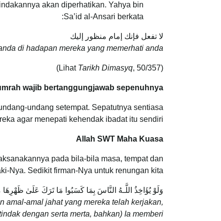
 tindakannya akan diperhatikan. Yahya bin
Sa’id al-Ansari berkata:
لا تفعل فإنك إمام منظور إليك
a anda di hadapan mereka yang memerhati anda.”
Tarikh Dimasyq
, 50/357)
(Lihat
umrah wajib bertanggungjawab sepenuhnya.
ndang-undang setempat. Sepatutnya sentiasa
a agar menepati kehendak ibadat itu sendiri.
Allah SWT Maha Kuasa
aksanakannya pada bila-bila masa, tempat dan
-Nya. Sedikit firman-Nya untuk renungan kita:
وَلَوْ يُؤَاخِذُ اللَّـهُ النَّاسَ بِمَا كَسَبُوا مَا تَرَكَ عَلَىٰ ظَهْرِهَا مِن 
 amal-amal jahat yang mereka telah kerjakan,
rtindak dengan serta merta, bahkan) Ia memberi