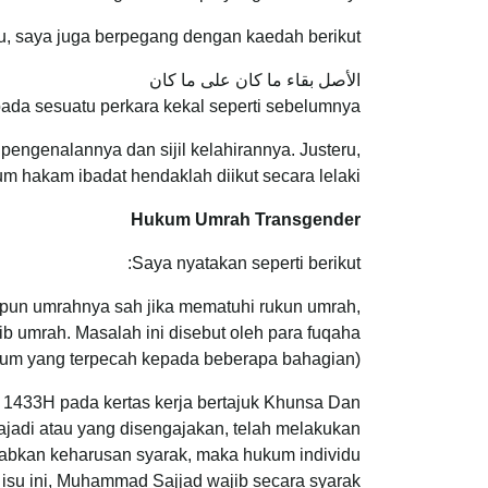
tu, saya juga berpegang dengan kaedah berikut:
الأصل بقاء ما كان على ما كان
ada sesuatu perkara kekal seperti sebelumnya”
engenalannya dan sijil kelahirannya. Justeru,
m hakam ibadat hendaklah diikut secara lelaki.
Hukum Umrah Transgender
Saya nyatakan seperti berikut:
pun umrahnya sah jika mematuhi rukun umrah,
b umrah. Masalah ini disebut oleh para fuqaha
ukum yang terpecah kepada beberapa bahagian).
 1433H pada kertas kerja bertajuk Khunsa Dan
di atau yang disengajakan, telah melakukan
abkan keharusan syarak, maka hukum individu
 isu ini, Muhammad Sajjad wajib secara syarak