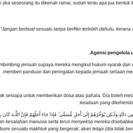
 jika seseorang itu dikenali ramai, sudah tentu apa jua bentuk
:
“Jangan berbuat sesuatu tanpa berfikir terlebih dahulu, keran
Agensi pengelola 
bimbing jemaah supaya mereka mengikut hukum syarak dan u
memberi panduan dan peringatan kepada jemaah seliaan merek
ak sesiapa untuk memberikan dosa atau pahala. Dia boleh mel
keadaan yang dikehendaki
دَابَّةٍ وَلَـٰكِن يُؤَخِّرُهُمْ إِلَىٰ أَجَلٍ مُّسَمًّى ۖ فَإِذَا جَاءَ أَجَلُهُمْ فَإِنَّ اللَّـهَ كَانَ بِع
an kesalahan manusia serta terus menyeksa mereka disebabkan
 bumi sesuatu makhluk yang bergerak; akan tetapi (dia tidak be