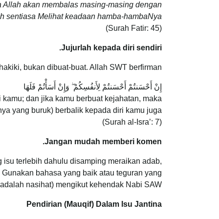
ka Allah akan membalas masing-masing dengan
ah sentiasa Melihat keadaan hamba-hambaNya.”
(Surah Fatir: 45)
Jujurlah kepada diri sendiri.
g hakiki, bukan dibuat-buat. Allah SWT berfirman:
إِنْ أَحْسَنتُمْ أَحْسَنتُمْ لِأَنفُسِكُمْ ۖ وَإِنْ أَسَأْتُمْ فَلَهَا
i kamu; dan jika kamu berbuat kejahatan, maka
ya yang buruk) berbalik kepada diri kamu juga.”
(Surah al-Isra’: 7)
Jangan mudah memberi komen.
 isu terlebih dahulu disamping meraikan adab,
f. Gunakan bahasa yang baik atau teguran yang
 adalah nasihat) mengikut kehendak Nabi SAW.
Pendirian (Mauqif) Dalam Isu Jantina