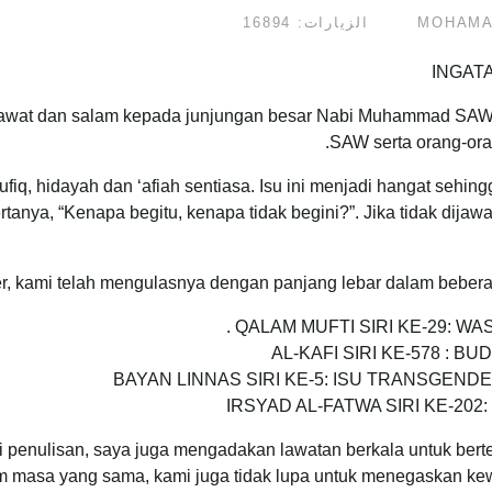
الزيارات: 16894
INGAT
selawat dan salam kepada junjungan besar Nabi Muhammad SAW
SAW serta orang-ora
iq, hidayah dan ‘afiah sentiasa. Isu ini menjadi hangat sehin
rtanya, “Kenapa begitu, kenapa tidak begini?”. Jika tidak dij
r, kami telah mengulasnya dengan panjang lebar dalam beberap
QALAM MUFTI SIRI KE-29: W
AL-KAFI SIRI KE-578 : 
BAYAN LINNAS SIRI KE-5: ISU TRANSGEN
IRSYAD AL-FATWA SIRI KE-2
 penulisan, saya juga mengadakan lawatan berkala untuk ber
 masa yang sama, kami juga tidak lupa untuk menegaskan kewa