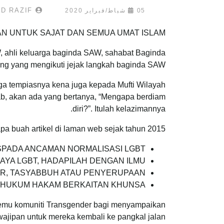
MOHAMAD RAZIF
05 شباط/فبراير 2020
AN UNTUK SAJAT DAN SEMUA UMAT ISLAM
, ahli keluarga baginda SAW, sahabat Baginda
ng yang mengikuti jejak langkah baginda SAW.
gga tempiasnya kena juga kepada Mufti Wilayah
awab, akan ada yang bertanya, “Mengapa berdiam
diri?”. Itulah kelazimannya.
a buah artikel di laman web sejak tahun 2015:
ASPADA ANCAMAN NORMALISASI LGBT .
BUDAYA LGBT, HADAPILAH DENGAN ILMU
DER, TASYABBUH ATAU PENYERUPAAN
02: HUKUM HAKAM BERKAITAN KHUNSA
temu komuniti Transgender bagi menyampaikan
jipan untuk mereka kembali ke pangkal jalan.