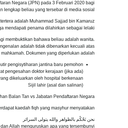
taran Negara (JPN) pada 3 Februari 2020 bagi
lengkap beliau yang tersebar di media sosial.
 tertera adalah Muhammad Sajjad bin Kamaruz
ga mendapati penama dilahirkan sebagai lelaki.
gi membuktikan bahawa beliau adalah wanita.
ngenalan adalah tidak dibenarkan kecuali atas
h mahkamah. Dokumen yang diperlukan adalah:
ir pengisytiharan jantina baru pemohon.
at pengesahan doktor kerajaan (jika ada)
ng dikeluarkan oleh hospital berkenaan
Sijil lahir (asal dan salinan)
than Balan Tan vs Jabatan Pendaftaran Negara.
erdapat kaedah fiqh yang masyhur menyatakan:
نحن نَحْكُم بالظواهر والله يتولى السرائر
dan Allah menguruskan apa yang tersembunyi.”