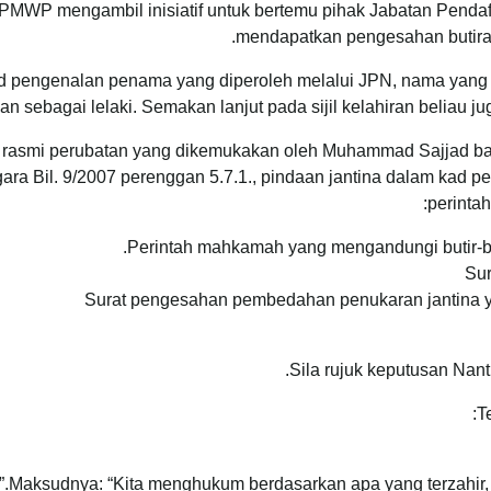
MWP mengambil inisiatif untuk bertemu pihak Jabatan Pendaf
mendapatkan pengesahan butiran 
d pengenalan penama yang diperoleh melalui JPN, nama yang
n sebagai lelaki. Semakan lanjut pada sijil kelahiran beliau ju
n rasmi perubatan yang dikemukakan oleh Muhammad Sajjad ba
a Bil. 9/2007 perenggan 5.7.1., pindaan jantina dalam kad pe
perinta
Perintah mahkamah yang mengandungi butir-but
Sur
Surat pengesahan pembedahan penukaran jantina ya
Sila rujuk keputusan Nan
T
Maksudnya: “Kita menghukum berdasarkan apa yang terzahir, 