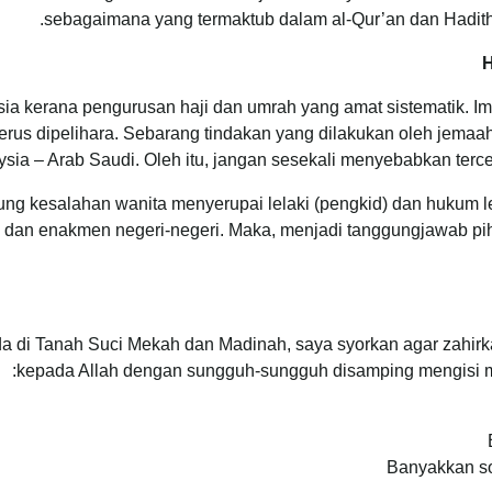
sebagaimana yang termaktub dalam al-Qur’an dan Hadith u
H
ia kerana pengurusan haji dan umrah yang amat sistematik. Im
terus dipelihara. Sebarang tindakan yang dilakukan oleh jema
sia – Arab Saudi. Oleh itu, jangan sesekali menyebabkan terc
ng kesalahan wanita menyerupai lelaki (pengkid) dan hukum 
ta dan enakmen negeri-negeri. Maka, menjadi tanggungjawab p
i Tanah Suci Mekah dan Madinah, saya syorkan agar zahirkan 
kepada Allah dengan sungguh-sungguh disamping mengisi mas
Banyakkan so