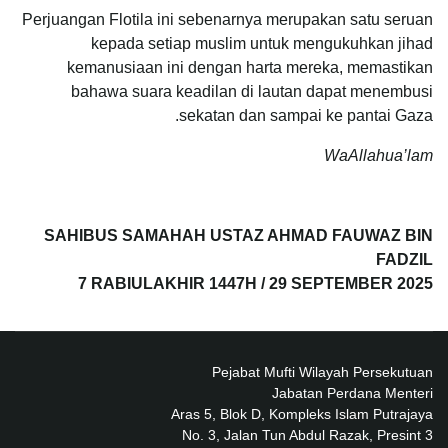
Perjuangan Flotila ini sebenarnya merupakan satu seruan
kepada setiap muslim untuk mengukuhkan jihad
kemanusiaan ini dengan harta mereka, memastikan
bahawa suara keadilan di lautan dapat menembusi
sekatan dan sampai ke pantai Gaza.
WaAllahua’lam
SAHIBUS SAMAHAH USTAZ AHMAD FAUWAZ BIN
FADZIL
7 RABIULAKHIR 1447H / 29 SEPTEMBER 2025
Pejabat Mufti Wilayah Persekutuan
Jabatan Perdana Menteri
Aras 5, Blok D, Kompleks Islam Putrajaya
No. 3, Jalan Tun Abdul Razak, Presint 3