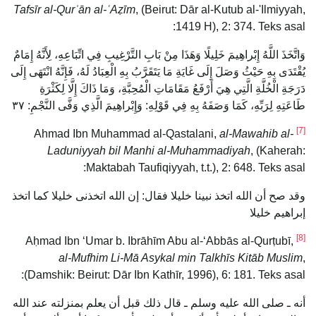
Tafsīr al-Qurʾān al-ʿAẓīm
, (Beirut: Dār al-Kutub al-'Ilmiyyah,
1419 H), 2: 374. Teks asal:
وَاتَّخَذَ اللَّهُ إِبْراهِيمَ خَلِيلًا وَهَذَا مِنْ بَابِ التَّرْغِيبِ فِي اتِّبَاعِهِ، لِأَنَّهُ إِمَامٌ
يُقْتَدَى بِهِ حَيْثُ وَصَلَ إِلَى غَايَةِ مَا يَتَقَرَّبُ بِهِ الْعِبَادُ لَهُ، فَإِنَّهُ انْتَهَى إِلَى
دَرَجَةِ الْخُلَّةِ الَّتِي هِيَ أَرْفَعُ مَقَامَاتِ الْمُحِبَّةِ، وَمَا ذَاكَ إِلَّا لِكَثْرَةِ
طَاعَتِهِ لِرَبِّهِ، كَمَا وَصَفَهُ بِهِ فِي قَوْلِهِ: وَإِبْراهِيمَ الَّذِي وَفَّى النَّجْمِ: ٣٧
[7]
al-Mawahib al-
Ahmad Ibn Muhammad al-Qastalani,
Laduniyyah bil Manhi al-Muhammadiyah
, (Kaherah:
Maktabah Taufiqiyyah, t.t.), 2: 648. Teks asal:
وقد صح أن الله اتخذ نبينا خليلا فقال: إن الله اتخذنى خليلا كما اتخذ
إبراهيم خليلا
[8]
Aḥmad Ibn ‘Umar b. Ibrāhīm Abu al-‘Abbās al-Qurṭubī,
al-Mufhim Li-Mā Asykal min Talkhīs Kitāb Muslim
,
(Damshik: Beirut: Dār Ibn Kathīr, 1996), 6: 181. Teks asal:
أنه ـ صلى الله عليه وسلم ـ قال ذلك قبل أن يعلم بمنزلته عند الله