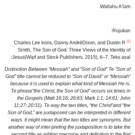
Wallahu A'lam.
Rujukan:
[1]
Charles Lee Irons, Danny AndréDixon, and Dustin R
Smith, The Son of God: Three Views of the Identity of
Jesus(Wipf and Stock Publishers, 2015), 6–7. Teks asal:
Distinction Between “Messiah” and “Son of God” Te “Son of
God” title cannot be reduced to “Son of David” or “Messiah”
because it is used to explain what kind of Messiah He is.
Te phrase“the Christ, the Son of God” occurs six times in
the Gospels (Matt 16:16; 26:63; Mark 1:1; 14:61; John
11:27; 20:31). Te way the two titles, “the Christ”and “the
Son of God,” are juxtaposed can be interpreted in different
ways. It might mean that the two titles are synonyms. But
another way of inter-preting the juxtaposition is to take the
second title as adding precision and definition to the first