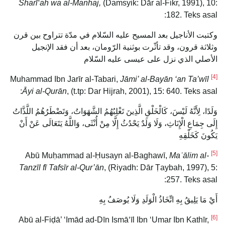
Sharī‘ah wa al-Manhaj,
(Damsyik: Dār al-Fikr, 1991), 10:
182. Teks asal:
وكتبت الأناجيل بعد المسيح عليه السّلام في مدّة تتراوح بين قرن
وثلاثة قرون، وقد تأثّرت بوثنية الرّومان، بعد أن فقد الإنجيل
الأصلي الذي نزل على عيسى عليه السّلام
[4]
Jāmi’ al-Bayān ‘an Ta’wīl
Muhammad Ibn Jarīr al-Tabari,
Āyi al-Qurān
, (t.tp: Dar Hijrah, 2001), 15: 640. Teks asal:
وَلَدًا، لِأَنَّهُ لَيْسَ، كَالْخَلْقِ الَّذِينَ تَغْلِبُهُمُ الشَّهَوَاتُ، وَتَضْطَرُهُمُ اللَّذَّاتُ
إِلَى جِمَاعِ الْإِنَاثِ، وَلَا وَلَدٌ يَحْدُثُ إِلَّا مِنْ أُنْثَى، وَاللَّهُ يَتَعَالَى عَنْ أَنْ
يَكُونَ كَخَلْقِهِ
[5]
Maʿālim al-
Abū Muḥammad al-Ḥusayn al-Baghawī,
Tanzīl fī Tafsīr al-Qur’ān
, (Riyadh: Dār Ṭaybah, 1997), 5:
257. Teks asal:
أَيْ مَا يَلِيقُ بِهِ اتِّخَاذُ الْوَلَدِ وَلَا يُوصَفُ بِهِ
[6]
Abū al-Fiḍā’ ‘Imād ad-Dīn Ismā‘īl Ibn ‘Umar Ibn Kathīr,