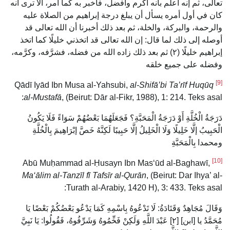
تعالى، ثم إنه أعلم بأنه أكرم وأفضل، فأخبر به كما أمر، ألا ترى أنه
كان في أول أمره يسأل أن يبلغ درجة إبراهيم من الصلاة عليه
والرحمة، والبركة، والخلة، ثم بعد ذلك أخبرنا أن الله تعالى قد
أوصله إلى ذلك لما قال: إن الله تعالى قد اتخذني خليلًا كما اتخذ
إبراهيم خليلًا (٢) ثم بعد ذلك زاده الله من فضله، فشرَّفه، وكرَّمه،
وفضله على جميع خلقه
[9]
al-Shifā’bi Ta’rīf Huqūq
Qādī Iyād Ibn Musa al-Yahsubi,
al-Mustafā
, (Beirut: Dār al-Fikr, 1988), 1: 214. Teks asal:
دَرَجَةُ الْخُلَّةِ أَوْ دَرَجَةُ الْمَحَبَّةِ؟ فَجَعَلَهُمَا بَعْضُهُمْ سَوَاءً فَلَا يَكُونُ
الْحَبِيبُ إلَّا خَلِيلًا وَلَا الْخَلِيلُ إلَّا حَبِيبًا لَكِنَّهُ خَصَّ إبْرَاهِيمَ بِالْخُلَّةِ
ومحمدا بِالْمَحَبَّةِ
[10]
Abū Muḥammad al-Ḥusayn Ibn Masʻūd al-Baghawī,
Ma‘ālim al-Tanzīl fī Tafsīr al-Qurān
, (Beirut: Dar Ihya’ al-
Turath al-Arabiy, 1420 H), 3: 433. Teks asal:
وَقَالَ مُجَاهِدٌ وَقَتَادَةُ: لَا تَدْعُوهُ بِاسْمِهِ كَمَا يَدْعُو بَعْضُكُمْ بَعْضًا يَا
مُحَمَّدُ يا [ابن] [٢] عَبْدَ اللَّهِ وَلَكِنْ فَخِّمُوهُ وَشَرِّفُوهُ، فَقُولُوا: يَا نَبِيَّ