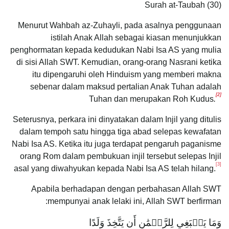
Surah at-Taubah (30)
Menurut Wahbah az-Zuhayli, pada asalnya penggunaan
istilah Anak Allah sebagai kiasan menunjukkan
penghormatan kepada kedudukan Nabi Isa AS yang mulia
di sisi Allah SWT. Kemudian, orang-orang Nasrani ketika
itu dipengaruhi oleh Hinduism yang memberi makna
sebenar dalam maksud pertalian Anak Tuhan adalah
[2]
Tuhan dan merupakan Roh Kudus
.
Seterusnya, perkara ini dinyatakan dalam Injil yang ditulis
dalam tempoh satu hingga tiga abad selepas kewafatan
Nabi Isa AS. Ketika itu juga terdapat pengaruh paganisme
orang Rom dalam pembukuan injil tersebut selepas Injil
[3]
asal yang diwahyukan kepada Nabi Isa AS telah hilang.
Apabila berhadapan dengan perbahasan Allah SWT
mempunyai anak lelaki ini, Allah SWT berfirman:
وَمَا يَنۢبَغِي لِلرَّحۡمَٰنِ أَن يَتَّخِذَ وَلَدًا