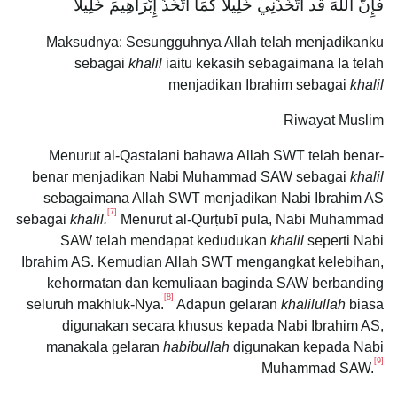
فَإِنَّ اللَّهَ قد اتَّخَذَنِي خَلِيلًا كَمَا اتَّخَذَ إِبْرَاهِيمَ خَلِيلًا
Maksudnya: Sesungguhnya Allah telah menjadikanku
sebagai
khalil
iaitu kekasih sebagaimana Ia telah
menjadikan Ibrahim sebagai
khalil
Riwayat Muslim
Menurut al-Qastalani bahawa Allah SWT telah benar-
benar menjadikan Nabi Muhammad SAW sebagai
khalil
sebagaimana Allah SWT menjadikan Nabi Ibrahim AS
[7]
sebagai
khalil.
Menurut al-Qurṭubī pula, Nabi Muhammad
SAW telah mendapat kedudukan
khalil
seperti Nabi
Ibrahim AS. Kemudian Allah SWT mengangkat kelebihan,
kehormatan dan kemuliaan baginda SAW berbanding
[8]
seluruh makhluk-Nya.
Adapun gelaran
khalilullah
biasa
digunakan secara khusus kepada Nabi Ibrahim AS,
manakala gelaran
habibullah
digunakan kepada Nabi
[9]
Muhammad SAW.