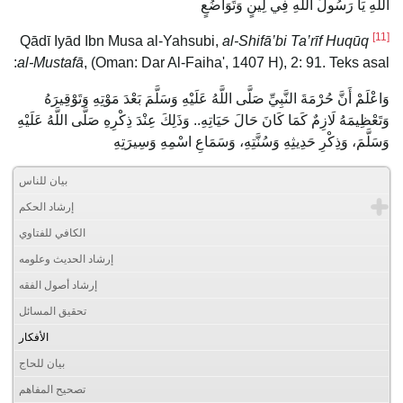
اللَّهِ يَا رَسُولَ اللَّهِ فِي لِينٍ وَتَوَاضُعٍ
[11]
al-Shifā’bi Ta’rīf Huqūq
Qādī Iyād Ibn Musa al-Yahsubi,
al-Mustafā
, (Oman: Dar Al-Faiha', 1407 H), 2: 91. Teks asal:
وَاعْلَمْ أَنَّ حُرْمَةَ النَّبِيِّ صَلَّى اللَّهُ عَلَيْهِ وَسَلَّمَ بَعْدَ مَوْتِهِ وَتَوْقِيرَهُ
وَتَعْظِيمَهُ لَازِمٌ كَمَا كَانَ حَالَ حَيَاتِهِ.. وَذَلِكَ عِنْدَ ذِكْرِهِ صَلَّى اللَّهُ عَلَيْهِ
وَسَلَّمَ، وَذِكْرِ حَدِيثِهِ وَسُنَّتِهِ، وَسَمَاعِ اسْمِهِ وَسِيرَتِهِ
بيان للناس
إرشاد الحكم
الكافي للفتاوي
إرشاد الحديث وعلومه
إرشاد أصول الفقه
تحقيق المسائل
الأفكار
بيان للحاج
تصحيح المفاهم