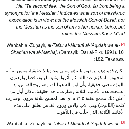
title. “Te second title, ‘the Son of God,’ far from being a
synonym for ‘the Messiah,’ indicates what sort of messianic
expectation is in view: not the Messiah-Son-of-David, nor
the Messiah as the son of any other human being, but
rather the Messiah-Son-of-God
[2]
al-Tafsīr al-Munīrfī al-‘Aqīdah wa al-
Wahbah al-Zuḥaylī,
Sharī‘ah wa al-Manhaj,
(Damsyik: Dār al-Fikr, 1991), 10:
182. Teks asal:
وكان قدماؤهم يريدون بالنبوّة معنى مجازيا لا حقيقيا، يعنون به أنه
المحبوب المكرّم عند الله، ثم تأثروا بوثنية الهنود، فصاروا يعنون
بالبنوّة معنى حقيقيا، وأن ابن الله هو الله، وهو روح القدس، إذ
اندمجت هذه الأقانيم الثلاثة وصارت واحدا حقيقة، وكان أول من
أعلن ذلك مجمع نيقية ٣٢٥ م أي بعد المسيح بثلاثة قرون، وصارت
كلمة (الثّالوث) وهي الأب والابن وروح القدس تطلق على هذه
الأقانيم الثّلاثة، التي حلّت في اللاّهوت.
[3]
al-Tafsīr al-Munīrfī al-‘Aqīdah wa al-
Wahbah al-Zuḥaylī,