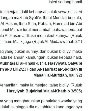
isteri sedang hamil.
i menjadi dalil keharusan talak sewaktu isteri
angan mazhab Syafi’e. Ibnul Mundzir berkata,
 Al-Hasan, Ibnu Sirin, Rabiah, Hammad bin Abi
 Ibnul Munzir turut menambah bahawa terdapat
a Al-Hasan al-Basri memakruhkannya. (Rujuk
aul Imam Malik juga (Rujuk Al-Mudawwanah 2/4)
alaq yang bukan sunniy, dan bukan bid’iyy, maka
epada kelahiran kandungan, bukan kepada haid.
 Mukhtasar al-Khalil
4/144,
Hasyiyata Qalyubi
rh al-Dalil
2/237 dan
Al-Taqrirat al-Sadidah fil
Masai’l al-Mufidah
, hal. 92)
kehamilan, maka ia menjadi talaq bid’iy. (Rujuk
Hasyiyah Bujairimi ‘ala al-Khathib
3/505)
ama yang mengharuskan penalakan wanita yang
 adalah sehingga dia melahirkan kandungannya