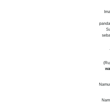
Ima
panda
Su
seba
(Ru
wa
Namun 
Namu