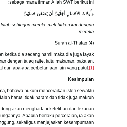
sebagaimana firman Allah SWT berikut ini:
وَأُولاتُ الأحْمَالِ أَجَلُهُنَّ أَنْ يَضَعْنَ حَمْلَهُنَّ
adalah sehingga mereka melahirkan kandungan
mereka.
Surah al-Thalaq (4)
an ketika dia sedang hamil maka dia juga layak
 dengan talaq rajie, iaitu makanan, pakaian,
al dan apa-apa perbelanjaan lain yang patut.
[1]
Kesimpulan
ma, bahawa hukum menceraikan isteri sewaktu
alah harus, tidak haram dan tidak juga makruh.
andung akan menghadapi keletihan dan tekanan
ngannya. Apabila berlaku perceraian, ia akan
anggung, sekaligus menjejaskan kesempurnaan