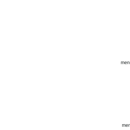
mend
men