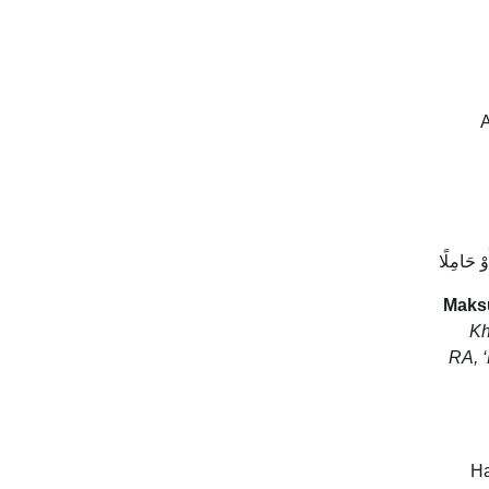
A
وْ حَامِلًا
Maks
Kh
RA, 
Ha