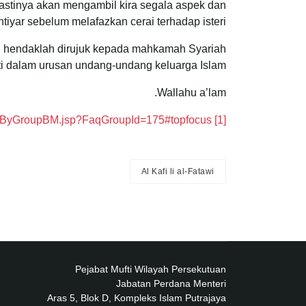
astinya akan mengambil kira segala aspek dan
iyar sebelum melafazkan cerai terhadap isteri.
an hendaklah dirujuk kepada mahkamah Syariah
ti dalam urusan undang-undang keluarga Islam.
Wallahu a’lam.
layByGroupBM.jsp?FaqGroupId=175#topfocus
[1]
Al Kafi li al-Fatawi
Pejabat Mufti Wilayah Persekutuan
Jabatan Perdana Menteri
Aras 5, Blok D, Kompleks Islam Putrajaya