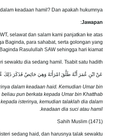
eri dalam keadaan hamil? Dan apakah hukumnya?
:
Jawapan
SWT, selawat dan salam kami panjatkan ke atas
 Baginda, para sahabat, serta golongan yang
 Baginda Rasulullah SAW sehingga hari kiamat.
i sewaktu dia sedang hamil. Tsabit satu hadith:
عَنْ ابْنِ عُمَرَ أَنَّهُ طَلَّقَ امْرَأَتَهُ وَهِيَ حَائِضٌ فَذَكَرَ ذَلِكَ عُمَرُ
rinya dalam keadaan haid. Kemudian Umar bin
s beliau pun berkata kepada Umar bin Khatthab
kepada isterinya, kemudian talaklah dia dalam
keadaan dia suci atau hamil.
Sahih Muslim (1471)
isteri sedang haid, dan harusnya talak sewaktu