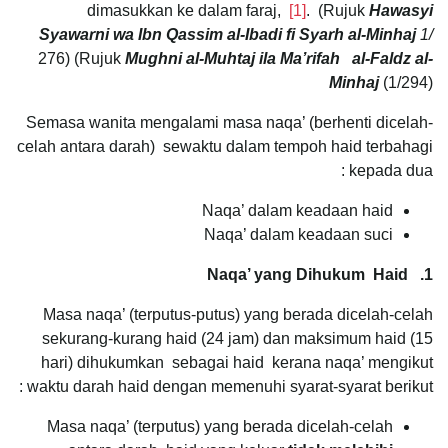
dimasukkan ke dalam faraj,
[1]
. (Rujuk
Hawasyi
Syawarni
wa Ibn Qassim al-Ibadi fi Syarh al-Minhaj
1/
276) (Rujuk
Mughni al-Muhtaj ila Ma’rifah
al-Faldz al-
Minhaj
(1/294)
Semasa wanita mengalami masa naqa’ (berhenti dicelah-
celah antara darah) sewaktu dalam tempoh haid terbahagi
kepada dua :
Naqa’ dalam keadaan haid
Naqa’ dalam keadaan suci
1. Naqa’ yang Dihukum Haid
Masa naqa’ (terputus-putus) yang berada dicelah-celah
sekurang-kurang haid (24 jam) dan maksimum haid (15
hari) dihukumkan sebagai haid kerana naqa’ mengikut
waktu darah haid dengan memenuhi syarat-syarat berikut :
Masa naqa’ (terputus) yang berada dicelah-celah