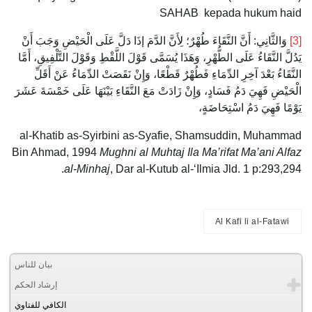
SAHAB kepada hukum haid
[3]
وَالثَّانِي: أَنَّ النَّقَاءَ طُهْرٌ؛ لِأَنَّ الدَّمَ إذَا دَلَّ عَلَى الْحَيْضِ وَجَبَ أَنْ
يَدُلَّ النَّقَاءُ عَلَى الطُّهْرِ، وَهَذَا يُسَمَّى قَوْلَ اللَّقْطِ وَقَوْلَ التَّلْفِيقِ، أَمَّا
النَّقَاءُ بَعْدَ آخِرِ الدِّمَاءِ فَطُهْرٌ قَطْعًا، وَإِنْ نَقَصَتْ الدِّمَاءُ عَنْ أَقَلِّ
الْحَيْضِ فَهِيَ دَمُ فَسَادٍ، وَإِنْ زَادَتْ مَعَ النَّقَاءِ بَيْنَهَا عَلَى خَمْسَةَ عَشَرَ
يَوْمًا فَهِيَ دَمُ اسْتِحَاضَةٍ،
al-Khatib as-Syirbini as-Syafie, Shamsuddin, Muhammad
Bin Ahmad, 1994
Mughni al Muhtaj Ila Ma’rifat Ma’ani Alfaz
al-Minhaj
, Dar al-Kutub al-‘Ilmia Jld. 1 p:293,294.
Al Kafi li al-Fatawi
بيان للناس
إرشاد الحكم
الكافي للفتاوي