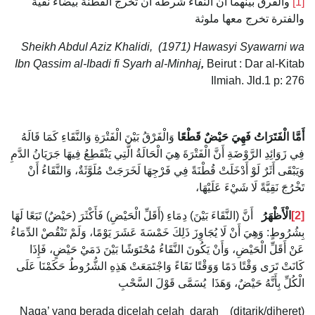
[1]
والفرق بينهما أن النقاء شرطه أن تخرج القطنة بيضاء نقية
والفترة تخرج معها ملوثة
Sheikh Abdul Aziz Khalidi, (1971) Hawasyi Syawarni
wa
Ibn Qassim al-Ibadi fi Syarh al-Minhaj
,
Beirut : Dar al-Kitab
Ilmiah. Jld.1 p: 276
أَمَّا الْفَتَرَاتُ فَهِيَ حَيْضٌ قَطْعًا
وَالْفَرْقُ بَيْنَ الْفَتْرَةِ وَالنَّقَاءِ كَمَا قَالَهُ
فِي زَوَائِدِ الرَّوْضَةِ أَنَّ الْفَتْرَةَ هِيَ الْحَالَةُ الَّتِي يَنْقَطِعُ فِيهَا جَرَيَانُ الدَّمِ
وَيَبْقَى أَثَرٌ لَوْ أَدْخَلَتْ قُطْنَةً فِي فَرْجِهَا لَخَرَجَتْ مُلَوَّثَةٌ، وَالنَّقَاءُ أَنْ
تَخْرُجَ نَقِيَّةً لَا شَيْءَ عَلَيْهَا،
[2]
الْأَظْهَرُ
أَنَّ (النَّقَاءَ بَيْنَ) دِمَاءِ (أَقَلِّ الْحَيْضِ) فَأَكْثَرَ (حَيْضٌ) تَبَعًا لَهَا
بِشُرُوطٍ: وَهِيَ أَنْ لَا يُجَاوِزَ ذَلِكَ خَمْسَةَ عَشَرَ يَوْمًا، وَلَمْ تَنْقُصْ الدِّمَاءُ
عَنْ أَقَلِّ الْحَيْضِ، وَأَنْ يَكُونَ النَّقَاءُ مُحْتَوَشًا بَيْنَ دَمَيْ حَيْضٍ، فَإِذَا
كَانَتْ تَرَى وَقْتًا دَمًا وَوَقْتًا نَقَاءً وَاجْتَمَعَتْ هَذِهِ الشُّرُوطُ حَكَمْنَا عَلَى
الْكُلِّ بِأَنَّهُ حَيْضٌ، وَهَذَا يُسَمَّى قَوْلَ السَّحْبِ
Naqa’ yang berada dicelah celah darah (ditarik/diheret)