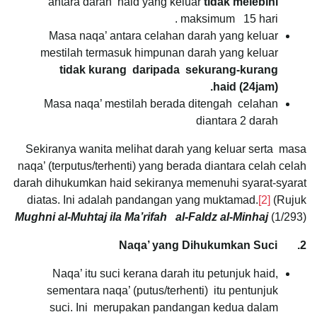
antara darah haid yang keluar
tidak melebihi
maksimum 15 hari.
Masa naqa’ antara celahan darah yang keluar
mestilah termasuk himpunan darah yang keluar
tidak
kurang daripada
sekurang-kurang
haid
(24jam).
Masa naqa’ mestilah berada ditengah celahan
diantara 2 darah
Sekiranya wanita melihat darah yang keluar serta masa
naqa’ (terputus/terhenti) yang berada diantara celah celah
darah dihukumkan haid sekiranya memenuhi syarat-syarat
diatas. Ini adalah pandangan yang muktamad.
[2]
(Rujuk
Mughni al-Muhtaj ila Ma’rifah
al-Faldz al-Minhaj
(1/293)
2. Naqa’ yang Dihukumkan Suci
Naqa’ itu suci kerana darah itu petunjuk haid,
sementara naqa’ (putus/terhenti) itu pentunjuk
suci. Ini merupakan pandangan kedua dalam