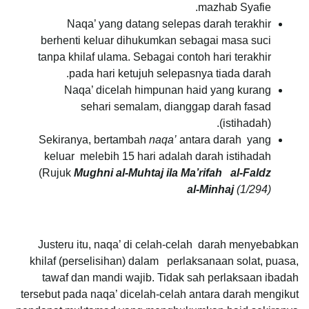
mazhab Syafie.
Naqa’ yang datang selepas darah terakhir
berhenti keluar dihukumkan sebagai masa suci
tanpa khilaf ulama. Sebagai contoh hari terakhir
pada hari ketujuh selepasnya tiada darah.
Naqa’ dicelah himpunan haid yang kurang
sehari semalam, dianggap darah fasad
(istihadah).
Sekiranya, bertambah
naqa’
antara darah yang
keluar melebih 15 hari adalah darah istihadah
(Rujuk
Mughni al-Muhtaj ila Ma’rifah
al-Faldz
al-Minhaj
(1/294)
Justeru itu, naqa’ di celah-celah darah menyebabkan
khilaf (perselisihan) dalam perlaksanaan solat, puasa,
tawaf dan mandi wajib. Tidak sah perlaksaan ibadah
tersebut pada naqa’ dicelah-celah antara darah mengikut