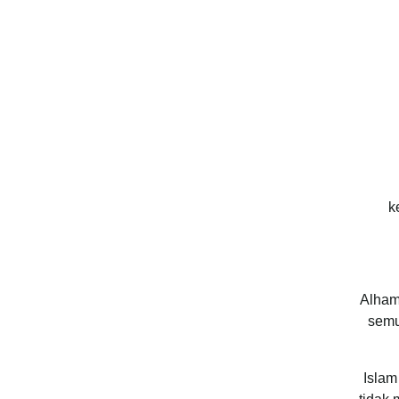
k
Alhamd
semu
Islam