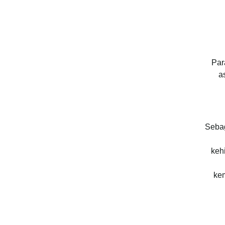
Par
a
Sebag
keh
ke