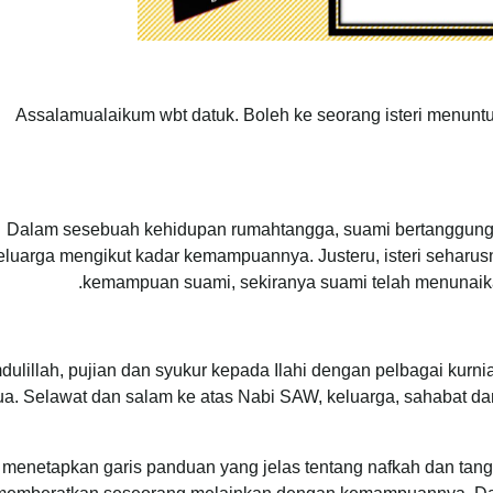
Assalamualaikum wbt datuk. Boleh ke seorang isteri menunt
Dalam sesebuah kehidupan rumahtangga, suami bertanggungj
eluarga mengikut kadar kemampuannya. Justeru, isteri seharusn
kemampuan suami, sekiranya suami telah menunaika
ulillah, pujian dan syukur kepada Ilahi dengan pelbagai kurnia
a. Selawat dan salam ke atas Nabi SAW, keluarga, sahabat da
 menetapkan garis panduan yang jelas tentang nafkah dan tan