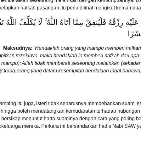
 memberatkan seseorang melainkan dengan kemampuannya. Dal
etapkan nafkah pasangan itu perlu dilihat mengikut kemampuan
ْهِ رِزْقُهُ فَلْيُنفِقْ مِمَّا آتَاهُ اللَّهُ ۚ لَا يُكَلِّفُ اللَّهُ نَ
ُسْرًا
Maksudnya
:
“Hendaklah orang yang mampu memberi nafkah
pitkan rezekinya, maka hendaklah ia memberi nafkah dari apa 
mampu); Allah tidak memberati seseorang melainkan (sekada
(Orang-orang yang dalam kesempitan hendaklah ingat bahaw
amping itu juga, isteri tidak seharusnya membebankan suami 
hingga boleh mendatangkan kemudaratan terhadap hubungan anta
bersikap menuntut harta suaminya dengan cara yang paling ba
keluarga mereka. Perkara ini bersandarkan hadis Nabi SAW ya