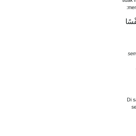
tidak
men
فْسًا
sem
Di s
se