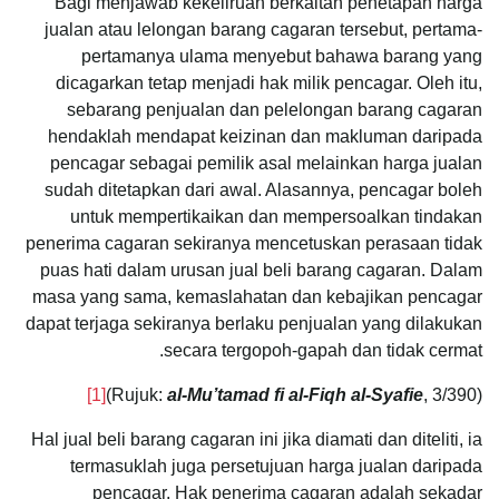
Bagi menjawab kekeliruan berkaitan penetapan harga
jualan atau lelongan barang cagaran tersebut, pertama-
pertamanya ulama menyebut bahawa barang yang
dicagarkan tetap menjadi hak milik pencagar. Oleh itu,
sebarang penjualan dan pelelongan barang cagaran
hendaklah mendapat keizinan dan makluman daripada
pencagar sebagai pemilik asal melainkan harga jualan
sudah ditetapkan dari awal. Alasannya, pencagar boleh
untuk mempertikaikan dan mempersoalkan tindakan
penerima cagaran sekiranya mencetuskan perasaan tidak
puas hati dalam urusan jual beli barang cagaran. Dalam
masa yang sama, kemaslahatan dan kebajikan pencagar
dapat terjaga sekiranya berlaku penjualan yang dilakukan
secara tergopoh-gapah dan tidak cermat.
[1]
al-Mu’tamad fi al-Fiqh al-Syafie
, 3/390)
(Rujuk:
Hal jual beli barang cagaran ini jika diamati dan diteliti, ia
termasuklah juga persetujuan harga jualan daripada
pencagar. Hak penerima cagaran adalah sekadar