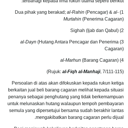
terbahagi kepada lima rukun utama seperti berikut:
al-Rahin
(Pencagar) &
al-
1) Dua pihak yang berakad;
Murtahin
(Penerima Cagaran)
2) Sighah (Ijab dan Qabul)
al-Dayn
(Hutang Antara Pencagar dan Penerima
3)
Cagaran)
al-Marhun
(Barang Cagaran)
4)
al-Fiqh al-Manhaji
, 7/111-115)
(Rujuk:
Persoalan di atas akan difokuskan kepada rukun ketiga
berkaitan jual beli barang cagaran melihat kepada situasi
penanya sebagai penghutang yang tidak berkemampuan
untuk melunaskan hutang walaupun tempoh pembayaran
semula yang dipersetujui bersama sudah berakhir lantas
mengakibatkan barang cagaran perlu dijual.