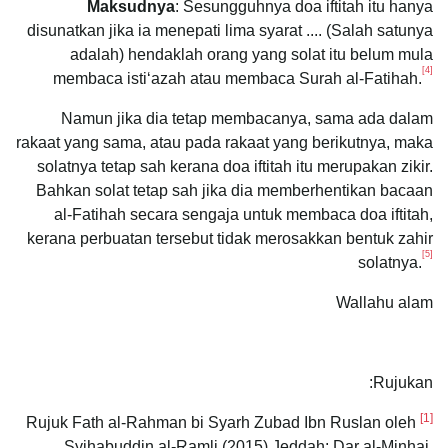
Maksudnya
: Sesungguhnya doa iftitah itu hanya
disunatkan jika ia menepati lima syarat .... (Salah satunya
adalah) hendaklah orang yang solat itu belum mula
[4]
membaca isti‘azah atau membaca Surah al-Fatihah.
Namun jika dia tetap membacanya, sama ada dalam
rakaat yang sama, atau pada rakaat yang berikutnya, maka
solatnya tetap sah kerana doa iftitah itu merupakan zikir.
Bahkan solat tetap sah jika dia memberhentikan bacaan
al-Fatihah secara sengaja untuk membaca doa iftitah,
kerana perbuatan tersebut tidak merosakkan bentuk zahir
[5]
solatnya.
Wallahu alam
Rujukan:
[1]
Rujuk Fath al-Rahman bi Syarh Zubad Ibn Ruslan oleh
Syihabuddin al-Ramli (2015) Jeddah: Dar al-Minhaj,