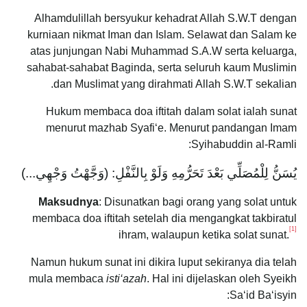
Alhamdulillah bersyukur kehadrat Allah S.W.T dengan
kurniaan nikmat Iman dan Islam. Selawat dan Salam ke
atas junjungan Nabi Muhammad S.A.W serta keluarga,
sahabat-sahabat Baginda, serta seluruh kaum Muslimin
dan Muslimat yang dirahmati Allah S.W.T sekalian.
Hukum membaca doa iftitah dalam solat ialah sunat
menurut mazhab Syafi‘e. Menurut pandangan Imam
Syihabuddin al-Ramli:
يُسَنُّ لِلْمُصَلِّي بَعْدَ تَحَرُّمِهِ وَلَوْ بِالنَّفْلِ: (وَجَّهْتُ وَجْهِي...)
Maksudnya
: Disunatkan bagi orang yang solat untuk
membaca doa iftitah setelah dia mengangkat takbiratul
[1]
ihram, walaupun ketika solat sunat.
Namun hukum sunat ini dikira luput sekiranya dia telah
mula membaca
isti‘azah
. Hal ini dijelaskan oleh Syeikh
Sa‘id Ba‘isyin: