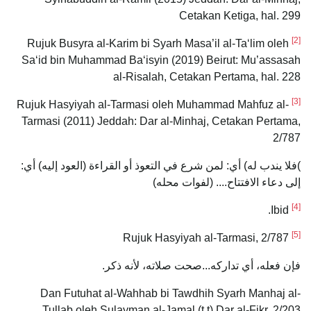
Cetakan Ketiga, hal. 299
[2]
Rujuk Busyra al-Karim bi Syarh Masa’il al-Ta‘lim oleh
Sa‘id bin Muhammad Ba‘isyin (2019) Beirut: Mu’assasah
al-Risalah, Cetakan Pertama, hal. 228
[3]
Rujuk Hasyiyah al-Tarmasi oleh Muhammad Mahfuz al-
Tarmasi (2011) Jeddah: Dar al-Minhaj, Cetakan Pertama,
2/787
)فلا يندب له) أي: لمن شرع في التعوذ أو القراءة (العود إليه) أي:
إلى دعاء الافتتاح.... (لفوات محله)
[4]
Ibid.
[5]
Rujuk Hasyiyah al-Tarmasi, 2/787
فإن فعله، أي تداركه...صحت صلاته، لأنه ذكر.
Dan Futuhat al-Wahhab bi Tawdhih Syarh Manhaj al-
Tullab oleh Sulayman al-Jamal (t.t) Dar al-Fikr, 2/203