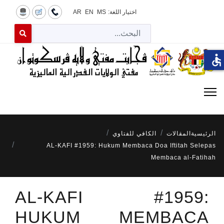
اختيار اللغة:
MS
EN
AR
البح
 for results.
accessible
الرئيسية
المقالات
الكافي للفتاوي
AL-KAFI #1959: Hukum Membaca Doa Iftitah Selepas
Membaca al-Fatihah
AL-KAFI #1959:
HUKUM MEMBACA