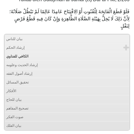
فَلَوْ قَطَعَ الْفَاتِحَةَ لِلْقُنُوتِ أَوْ الِافْتِتَاحَ عَامِدًا عَالِمًا لَمْ تَبْطُلْ صَلَاتُهُ؛
لِأَنَّ ذَلِكَ لَا يُخِلُّ بِهَيْئَةِ الصَّلَاةِ الظَّاهِرَةِ وَإِنْ كَانَ فِيهِ قَطْعُ فَرْضٍ
لِنَفْلٍ
بيان للناس
إرشاد الحكم
الكافي للفتاوي
إرشاد الحديث وعلومه
إرشاد أصول الفقه
تحقيق المسائل
الأفكار
بيان للحاج
تصحيح المفاهم
صوت الفكر
بيان الفلك