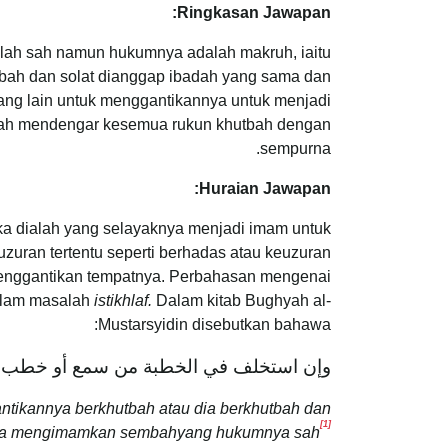
Ringkasan Jawapan:
alah sah namun hukumnya adalah makruh, iaitu
utbah dan solat dianggap ibadah yang sama dan
rang lain untuk menggantikannya untuk menjadi
elah mendengar kesemua rukun khutbah dengan
sempurna.
Huraian Jawapan:
a dialah yang selayaknya menjadi imam untuk
uran tertentu seperti berhadas atau keuzuran
menggantikan tempatnya. Perbahasan mengenai
alam masalah
istikhlaf.
Dalam kitab Bughyah al-
Mustarsyidin disebutkan bahawa:
وإن استخلف في الخطبة من سمع أو خطب وأ
ntikannya berkhutbah atau dia berkhutbah dan
[1]
ya mengimamkan sembahyang hukumnya sah