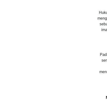
Huku
mengu
seba
ima
Pad
sem
meng