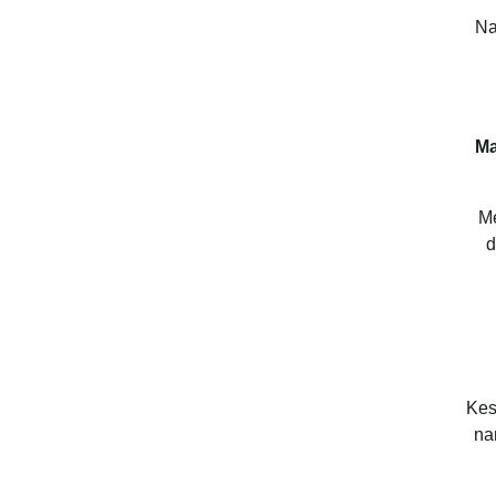
Na
Ma
Me
d
Kes
na