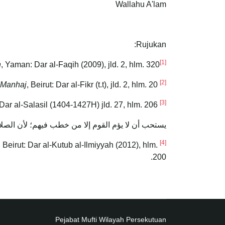
Wallahu A'lam
Rujukan:
[1]
n
, Yaman: Dar al-Faqih (2009), jld. 2, hlm. 320.
[2]
-Manhaj
, Beirut: Dar al-Fikr (t.t), jld. 2, hlm. 20.
Syeikh Jamal,
[3]
Al-Mausuaah al-Kuwaitiyyah, Kuwait: Dar al-Salasil (1404-1427H) jld. 27, hlm. 206.
يستحب أن لا يؤم القوم إلا من خطب فيهم؛ لأن الصل
[4]
, Beirut: Dar al-Kutub al-Ilmiyyah (2012), hlm.
Syeikh Nawawi al-Bantani,
200.
Pejabat Mufti Wilayah Persekutuan