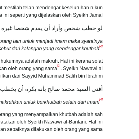
t mestilah telah mendengar keseluruhan rukun
 ini seperti yang dijelaskan oleh Syeikh Jamal:
لو خطب شخص وأراد أن يقدم شخصا غيره ل
 orang lain untuk menjadi imam maka syaratnya
[2]
rsebut dari kalangan yang mendengar khutbah
 hukumnya adalah makruh. Hal ini kerana solat
[3]
ukan oleh orang yang sama
. Syeikh Nawawi al
lkan dari Sayyid Muhammad Salih bin Ibrahim:
أفتى السيد محمد صالح بأنه يكره أن يخطب ف
[4]
akruhkan untuk berkhutbah selain dari imam
orang yang menyampaikan khutbah adalah sah
takan oleh Syeikh Nawawi al-Bantani. Hal ini
an sebaiknya dilakukan oleh orang yang sama.