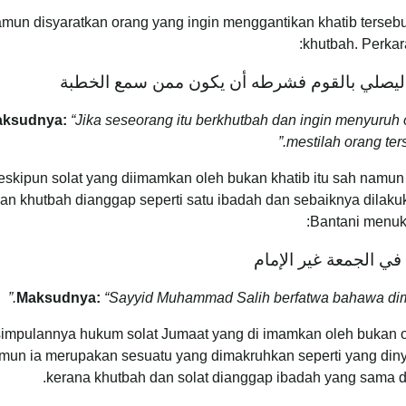
mun disyaratkan orang yang ingin menggantikan khatib tersebu
khutbah. Perkara
يصلي بالقوم فشرطه أن يكون ممن سمع الخطبة
ksudnya:
“Jika seseorang itu berkhutbah dan ingin menyuruh
.”
mestilah orang te
skipun solat yang diimamkan oleh bukan khatib itu sah namun
an khutbah dianggap seperti satu ibadah dan sebaiknya dilak
Bantani menuki
ي الجمعة غير الإمام
.”
Maksudnya:
“Sayyid Muhammad Salih berfatwa bahawa dim
impulannya hukum solat Jumaat yang di imamkan oleh bukan 
mun ia merupakan sesuatu yang dimakruhkan seperti yang dinya
kerana khutbah dan solat dianggap ibadah yang sama d