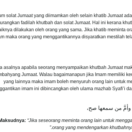
m solat Jumaat yang diimamkan oleh selain khatib Jumaat ad
rangkan fadilah khutbah dan solat Jumaat. Hal ini kerana kh
iknya dilakukan oleh orang yang sama. Jika khatib meminta o
m maka orang yang menggantikannya disyaratkan mestilah t
a asalnya apabila seorang menyampaikan khutbah Jumaat mak
bahyang Jumaat. Walau bagaimanapun jika Imam memiliki keuz
yang lainnya maka imam boleh menyuruh orang lain untuk 
gantikan imam ini dibincangkan oleh ulama mazhab Syafi’i d
مَّ من سمعها صح،
Maksudnya:
“Jika seseorang meminta orang lain untuk mengga
.”
orang yang mendengarkan khutbahn