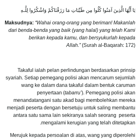
يَا أَيُّهَا الَّذِينَ آمَنُوا كُلُوا مِن طَيِّبَاتِ مَا رَزَقْنَاكُمْ وَاشْكُرُوا لِلَّـهِ
Maksudnya:
“Wahai orang-orang yang beriman! Makanlah
dari benda-benda yang baik (yang halal) yang telah Kami
berikan kepada kamu, dan bersyukurlah kepada
Allah.”
(Surah al-Baqarah: 172)
Takaful ialah pelan perlindungan berdasarkan prinsip
syariah. Setiap pemegang polisi akan mencarum sejumlah
wang ke dalam dana takaful dalam bentuk caruman
penyertaan (
tabarru’
). Pemegang polisi akan
menandatangani satu akad bagi membolehkan mereka
menjadi peserta dengan bersetuju untuk saling membantu
antara satu sama lain sekiranya salah seorang peserta
mengalami kerugian yang telah ditetapkan.
Merujuk kepada persoalan di atas, wang yang diperolehi