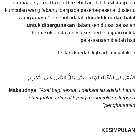
daripada syarikat takaful tersebut adalah hasil daripada
kumpulan wang
tabarru’
daripada peserta-peserta. Justeru,
wang
tabarru’
tersebut adalah
dibolehkan dan halal
untuk dipergunakan
dalam kehidupan seharian
termasuklah dalam isu kos perbelanjaan untuk
pelaksanaan ibadah haji.
Dalam kaedah fiqh ada dinyatakan:
الأَصْلُ فِي الأَشْيَاءِ الإبَاحَة حَتَّى يَدُلُّ الدَّلِيل عَلَى التَّحْرِيم
Maksudnya:
“Asal bagi sesuatu perkara itu adalah harus
sehinggalah ada dalil yang menunjukkan kepada
pengharaman”.
KESIMPULAN