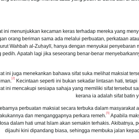
t ini menunjukkan kecaman keras terhadap mereka yang menyu
gan orang beriman sama ada melalui perbuatan, perkataan ata
urut Wahbah al-Zuḥaylī, hanya dengan menyukai penyebaran 
 pedih. Apatah lagi jika seseorang benar-benar menyebarkann
at ini juga menekankan bahawa sifat suka melihat maksiat ters
[2]
iman.
Kecintaan seperti ini bukan sekadar lintasan hati, tetap
at ini mencakupi sesiapa sahaja yang memiliki sifat tersebut s
kerana ia adalah sifat bat
ebarnya perbuatan maksiat secara terbuka dalam masyarakat a
[5]
akukannya dan menganggapnya perkara remeh.
Apabila maks
 dosa dalam hati umat Islam akan semakin terhakis. Akibatnya, 
dijauhi kini dipandang biasa, sehingga membuka jalan kepad