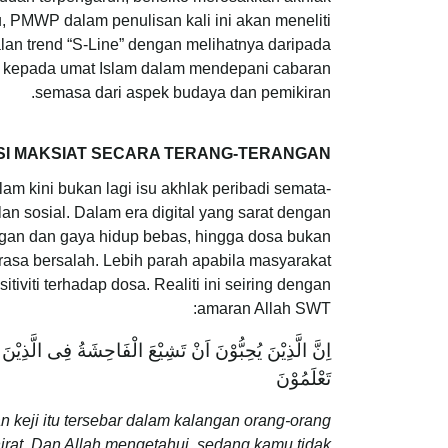
 PMWP dalam penulisan kali ini akan meneliti
lan trend “S-Line” dengan melihatnya daripada
um kepada umat Islam dalam mendepani cabaran
semasa dari aspek budaya dan pemikiran.
I MAKSIAT SECARA TERANG-TERANGAN
m kini bukan lagi isu akhlak peribadi semata-
an sosial. Dalam era digital yang sarat dengan
ingan dan gaya hidup bebas, hingga dosa bukan
rasa bersalah. Lebih parah apabila masyarakat
tiviti terhadap dosa. Realiti ini seiring dengan
amaran Allah SWT:
اِنَّ الَّذِيْنَ يُحِبُّوْنَ اَنْ تَشِيْعَ الْفَاحِشَةُ فِى الَّذِيْنَ
تَعْلَمُوْنَ
keji itu tersebar dalam kalangan orang-orang
irat. Dan Allah mengetahui, sedang kamu tidak