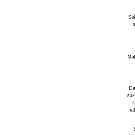
Sel
m
Ma
Da
suk
s
naf