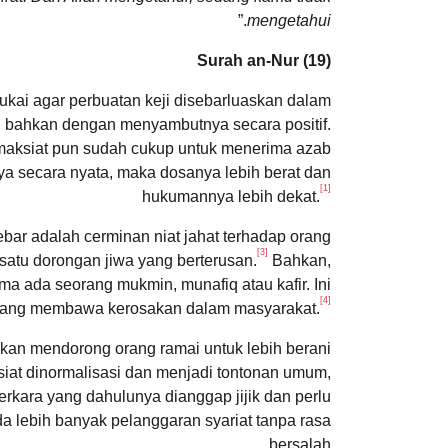
.”
mengetahui
Surah an-Nur (19)
kai agar perbuatan keji disebarluaskan dalam
u bahkan dengan menyambutnya secara positif.
maksiat pun sudah cukup untuk menerima azab
ya secara nyata, maka dosanya lebih berat dan
[1]
hukumannya lebih dekat.
ebar adalah cerminan niat jahat terhadap orang
[3]
i satu dorongan jiwa yang berterusan.
Bahkan,
ama ada seorang mukmin, munafiq atau kafir. Ini
[4]
in yang membawa kerosakan dalam masyarakat.
kan mendorong orang ramai untuk lebih berani
iat dinormalisasi dan menjadi tontonan umum,
perkara yang dahulunya dianggap jijik dan perlu
a lebih banyak pelanggaran syariat tanpa rasa
bersalah