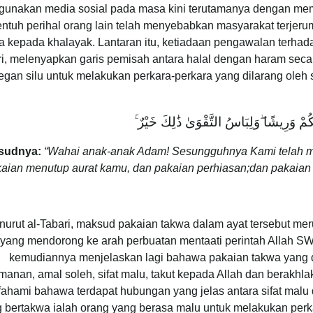
unakan media sosial pada masa kini terutamanya dengan memu
ntuh perihal orang lain telah menyebabkan masyarakat terjer
a kepada khalayak. Lantaran itu, ketiadaan pengawalan terhadap
ri, melenyapkan garis pemisah antara halal dengan haram seca
egan silu untuk melakukan perkara-perkara yang dilarang oleh 
ُمْ وَرِيشًا ۖوَلِبَاسُ التَّقْوَىٰ ذَٰلِكَ خَيْرٌ ۚ
sudnya:
“Wahai anak-anak Adam! Sesungguhnya Kami telah 
aian menutup aurat kamu, dan pakaian perhiasan;dan pakaian y
urut al-Tabari, maksud pakaian takwa dalam ayat tersebut mer
yang mendorong ke arah perbuatan mentaati perintah Allah S
kemudiannya menjelaskan lagi bahawa pakaian takwa yang 
manan, amal soleh, sifat malu, takut kepada Allah dan berakhl
fahami bahawa terdapat hubungan yang jelas antara sifat mal
 bertakwa ialah orang yang berasa malu untuk melakukan per