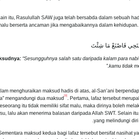
ain itu, Rasulullah SAW juga telah bersabda dalam sebuah ha
alu berserta ancaman jika mengabaikannya dalam kehidupan.
تَسْتَحِي فَاصْنَعْ مَا شِئْتَ‏
ksudnya:
“Sesungguhnya salah satu daripada kalam para nabi 
kamu tidak m
lam menghuraikan maksud hadis di atas, al-San’ani berpendap
[9]
a” mengandungi dua maksud
. Pertama, lafaz tersebut merup
eseorang itu tidak memiliki sifat malu, maka dirinya boleh me
su, lalu akan menerima balasan daripada Allah SWT. Selain itu,
yang melindungi dir
Sementara maksud kedua bagi lafaz tersebut bersifat nasihat ya