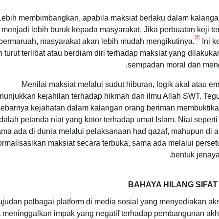
Lebih membimbangkan, apabila maksiat berlaku dalam kalanga
menjadi lebih buruk kepada masyarakat. Jika perbuatan keji 
[6]
bermaruah, masyarakat akan lebih mudah mengikutinya.
Ini k
 turut terlibat atau berdiam diri terhadap maksiat yang dilaku
sempadan moral dan mengu
Menilai maksiat melalui sudut hiburan, logik akal atau
unjukkan kejahilan terhadap hikmah dan ilmu Allah SWT. Tegu
sebarnya kejahatan dalam kalangan orang beriman membuktika
dalah petanda niat yang kotor terhadap umat Islam. Niat seper
ma ada di dunia melalui pelaksanaan had qazaf, mahupun di ak
rmalisasikan maksiat secara terbuka, sama ada melalui persetu
bentuk jenay
BAHAYA HILANG SIF
judan pelbagai platform di media sosial yang menyediakan aks
ut meninggalkan impak yang negatif terhadap pembangunan akh