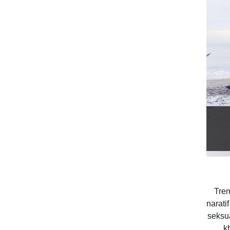
Tren
narati
seksu
k