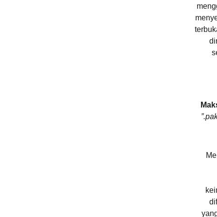
mengg
menye
terbuk
di
s
Mak
pak
Men
kei
di
yang