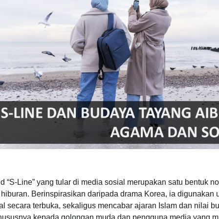
d “S-Line” yang tular di media sosial merupakan satu bentuk no
f hiburan. Berinspirasikan daripada drama Korea, ia digunak
al secara terbuka, sekaligus mencabar ajaran Islam dan nilai 
hususnya kepada golongan muda dan pengguna media yang mud