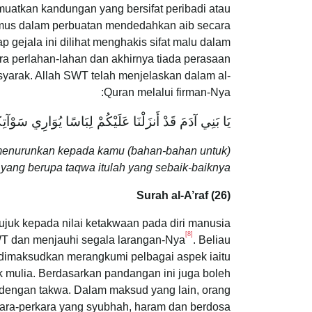
atkan kandungan yang bersifat peribadi atau
umus dalam perbuatan mendedahkan aib secara
 gejala ini dilihat menghakis sifat malu dalam
ra perlahan-lahan dan akhirnya tiada perasaan
syarak. Allah SWT telah menjelaskan dalam al-
Quran melalui firman-Nya:
يَا بَنِي آدَمَ قَدْ أَنزَلْنَا عَلَيْكُمْ لِبَاسًا يُوَارِي سَوْآتِك
menurunkan kepada kamu (bahan-bahan untuk)
ang berupa taqwa itulah yang sebaik-baiknya.”
Surah al-A’raf (26)
ujuk kepada nilai ketakwaan pada diri manusia
[8]
WT dan menjauhi segala larangan-Nya
. Beliau
dimaksudkan merangkumi pelbagai aspek iaitu
ak mulia. Berdasarkan pandangan ini juga boleh
u dengan takwa. Dalam maksud yang lain, orang
kara-perkara yang syubhah, haram dan berdosa