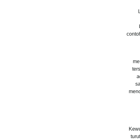
contoh
men
ter
a
sa
meno
Kewu
tur