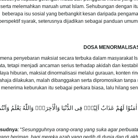
serta melemahkan maruah umat Islam. Sehubungan dengan itu,
beberapa isu sosial yang berbangkit kesan daripada pengama
perspektif syarak, seterusnya dijadikan sebagai panduan um
DOSA MENORMALISAS
mena penyebaran maksiat secara terbuka dalam masyarakat Isla
ta, tetapi menjadi ancaman serius terhadap akidah dan kestabil
aya hiburan, maksiat dinormalisasi melalui gurauan, konten r
ahaja dilakukan, malah dibanggakan serta dipromosikan tanpa 
menerima keburukan itu sebagai perkara biasa, lalu hilang sensi
 اٰمَنُوْا لَهُمْ عَذَابٌ اَلِيْمٌۙ فِى الدُّنْيَا وَالْاٰخِرَةِۗ وَاللّٰهُ يَعْلَمُ وَاَنْتُم
sudnya
: “
Sesungguhnya orang-orang yang suka agar perbuatan 
yang beriman, bagi mereka azab yang pedih di dunia dan di akh