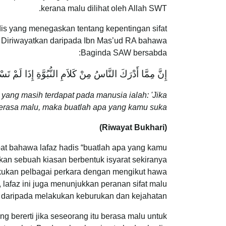
kerana malu dilihat oleh Allah SWT.
dis yang menegaskan tentang kepentingan sifat
 Diriwayatkan daripada Ibn Mas’ud RA bahawa
Baginda SAW bersabda:
إِنَّ مِمَّا أَدْرَكَ النَّاسُ مِنْ كَلاَمِ النُّبُوَّةِ إِذَا لَمْ 
yang masih terdapat pada manusia ialah: 'Jika
erasa malu, maka buatlah apa yang kamu suka.”
(Riwayat Bukhari)
at bahawa lafaz hadis “buatlah apa yang kamu
akan sebuah kiasan berbentuk isyarat sekiranya
lakukan pelbagai perkara dengan mengikut hawa
 lafaz ini juga menunjukkan peranan sifat malu
i daripada melakukan keburukan dan kejahatan.
ng bererti jika seseorang itu berasa malu untuk