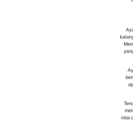
Aya
kalan
Men
yang
Ay
ber
ay
Ters
mel
nilai