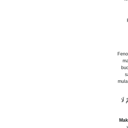
Feno
ma
bud
s
mula 
ْ لَا
Mak