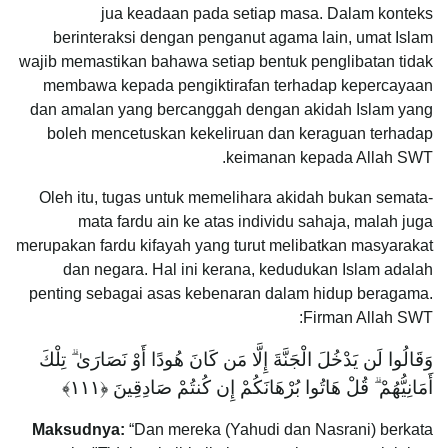
jua keadaan pada setiap masa. Dalam konteks
berinteraksi dengan penganut agama lain, umat Islam
wajib memastikan bahawa setiap bentuk penglibatan tidak
membawa kepada pengiktirafan terhadap kepercayaan
dan amalan yang bercanggah dengan akidah Islam yang
boleh mencetuskan kekeliruan dan keraguan terhadap
keimanan kepada Allah SWT.
Oleh itu, tugas untuk memelihara akidah bukan semata-
mata fardu ain ke atas individu sahaja, malah juga
merupakan fardu kifayah yang turut melibatkan masyarakat
dan negara. Hal ini kerana, kedudukan Islam adalah
penting sebagai asas kebenaran dalam hidup beragama.
Firman Allah SWT:
وَقَالُوا لَن يَدْخُلَ الْجَنَّةَ إِلَّا مَن كَانَ هُودًا أَوْ نَصَارَىٰ ۗ تِلْكَ
أَمَانِيُّهُمْ ۗ قُلْ هَاتُوا بُرْهَانَكُمْ إِن كُنتُمْ صَادِقِينَ ‎﴿١١١﴾
Maksudnya:
“Dan mereka (Yahudi dan Nasrani) berkata