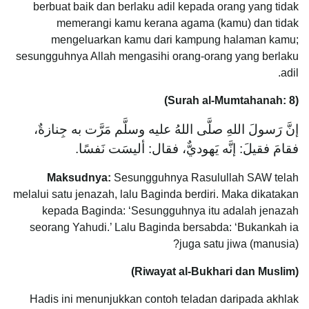
berbuat baik dan berlaku adil kepada orang yang tidak
memerangi kamu kerana agama (kamu) dan tidak
mengeluarkan kamu dari kampung halaman kamu;
sesungguhnya Allah mengasihi orang-orang yang berlaku
adil.
(Surah al-Mumtahanah: 8)
إنَّ رَسولَ اللهِ صلَّى اللهُ عليه وسلَّم مَرَّت به جِنازةٌ،
فقامَ فقيلَ: إنَّه يَهوديٌّ، فقال: أليسَت نَفسًا.
Maksudnya:
Sesungguhnya Rasulullah SAW telah
melalui satu jenazah, lalu Baginda berdiri. Maka dikatakan
kepada Baginda: ‘Sesungguhnya itu adalah jenazah
seorang Yahudi.’ Lalu Baginda bersabda: ‘Bukankah ia
juga satu jiwa (manusia)?
(Riwayat al-Bukhari dan Muslim)
Hadis ini menunjukkan contoh teladan daripada akhlak