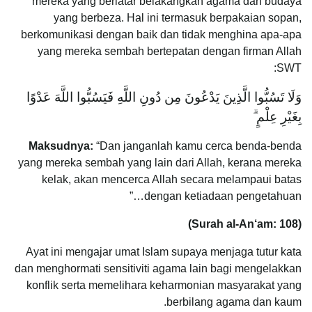
mereka yang berlatar belakangkan agama dan budaya
yang berbeza. Hal ini termasuk berpakaian sopan,
berkomunikasi dengan baik dan tidak menghina apa-apa
yang mereka sembah bertepatan dengan firman Allah
SWT:
وَلَا تَسُبُّوا الَّذِينَ يَدْعُونَ مِن دُونِ اللَّهِ فَيَسُبُّوا اللَّهَ عَدْوًا
بِغَيْرِ عِلْمٍ ۗ
Maksudnya:
“Dan janganlah kamu cerca benda-benda
yang mereka sembah yang lain dari Allah, kerana mereka
kelak, akan mencerca Allah secara melampaui batas
dengan ketiadaan pengetahuan…”
(Surah al-An‘am: 108)
Ayat ini mengajar umat Islam supaya menjaga tutur kata
dan menghormati sensitiviti agama lain bagi mengelakkan
konflik serta memelihara keharmonian masyarakat yang
berbilang agama dan kaum.