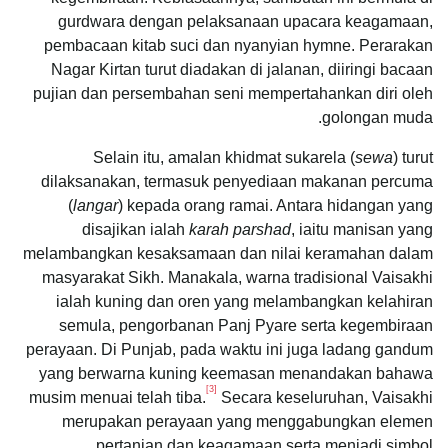
gurdwara dengan pelaksanaan upacara keagamaan,
pembacaan kitab suci dan nyanyian hymne. Perarakan
Nagar Kirtan turut diadakan di jalanan, diiringi bacaan
pujian dan persembahan seni mempertahankan diri oleh
golongan muda.
Selain itu, amalan khidmat sukarela (
sewa
) turut
dilaksanakan, termasuk penyediaan makanan percuma
(
langar
) kepada orang ramai. Antara hidangan yang
disajikan ialah
karah parshad
, iaitu manisan yang
melambangkan kesaksamaan dan nilai keramahan dalam
masyarakat Sikh. Manakala, warna tradisional Vaisakhi
ialah kuning dan oren yang melambangkan kelahiran
semula, pengorbanan Panj Pyare serta kegembiraan
perayaan. Di Punjab, pada waktu ini juga ladang gandum
yang berwarna kuning keemasan menandakan bahawa
[3]
musim menuai telah tiba.
Secara keseluruhan, Vaisakhi
merupakan perayaan yang menggabungkan elemen
pertanian dan keagamaan serta menjadi simbol