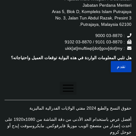
Jabatan Perdana Menteri
Aras 5, Blok D, Kompleks Islam Putrajaya
No. 3, Jalan Tun Abdul Razak, Presint 3
62100 Putrajaya, Malaysia.
: 03-8870 9000
: 03-8870 9101 / 03-8870 9102
: ukk[at]muftiwp[dot]gov[dot]my
هل تلبي المعلومات الواردة في هذه البوابة توقعات العميل واحتياجاته؟
تنصل
حقوق النسخ والطبع 2024 مفتي الولايات الفدرالية الماليزية
سياسة الخصوصية
أفضل عرض باستخدام الحد الأدنى من دقة الشاشة من 1920x1080 على
سياسة الخصوصية
أحدث إصدار من متصفح الويب موزيلا فايرفوكس, مايكروسوفت إيدج أو
جوجل كروم
سياسة تطبيق الخصوصية