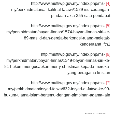
http://www.muftiwp.gov.my/index.php/ms-
[4]
my/perkhidmatan/al-kafili-al-fatawi/1529-isu-cadangan-
pindaan-akta-355-satu-pendapat
http://www.muftiwp.gov.my/index.php/ms-
[5]
my/perkhidmatan/bayan-linnas/1574-bayan-linnas-siri-ke-
89-masjid-dan-gereja-berkongsi-ruang-meletak-
kenderaan#_ftn1
http://muftiwp.gov.my/index.php/ms-
[6]
my/perkhidmatan/bayan-linnas/1349-bayan-linnas-siri-ke-
81-hukum-mengucapkan-merry-christmas-kepada-mereka-
yang-beragama-kristian
http://www.muftiwp.gov.my/index.php/ms-
[7]
my/perkhidmatan/irsyad-fatwa/632-irsyad-al-fatwa-ke-99-
hukum-ulama-islam-bertemu-dengan-pimpinan-agama-lain