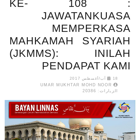
KE- 108 :
JAWATANKUASA
MEMPERKASA
MAHKAMAH SYARIAH
(JKMMS): INILAH
PENDAPAT KAMI
18 آب/أغسطس 2017
UMAR MUKHTAR MOHD NOOR
الزيارات: 20386