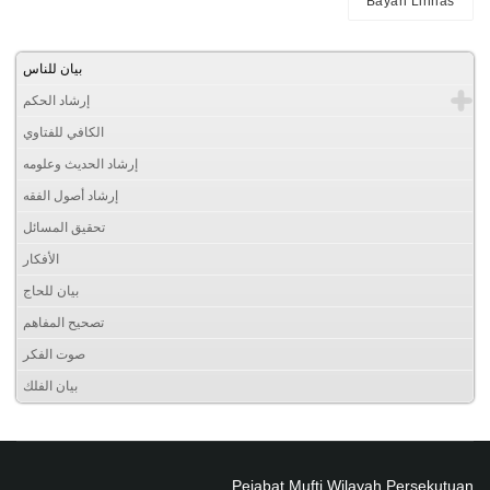
Bayan Linnas
بيان للناس
إرشاد الحكم
الكافي للفتاوي
إرشاد الحديث وعلومه
إرشاد أصول الفقه
تحقيق المسائل
الأفكار
بيان للحاج
تصحيح المفاهم
صوت الفكر
بيان الفلك
Pejabat Mufti Wilayah Persekutuan