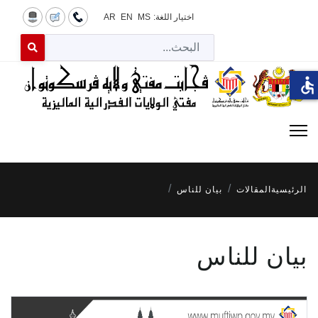
اختيار اللغة:
MS
EN
AR
البح
 for results.
accessible
الرئيسية
المقالات
بيان للناس
بيان للناس