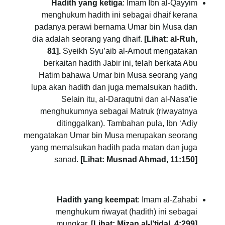
Hadith yang ketiga
: Imam Ibn al-Qayyim
menghukum hadith ini sebagai dhaif kerana
padanya perawi bernama Umar bin Musa dan
dia adalah seorang yang dhaif.
[Lihat: al-Ruh,
81].
Syeikh Syu’aib al-Arnout mengatakan
berkaitan hadith Jabir ini, telah berkata Abu
Hatim bahawa Umar bin Musa seorang yang
lupa akan hadith dan juga memalsukan hadith.
Selain itu, al-Daraqutni dan al-Nasa’ie
menghukumnya sebagai Matruk (riwayatnya
ditinggalkan). Tambahan pula, Ibn ‘Adiy
mengatakan Umar bin Musa merupakan seorang
yang memalsukan hadith pada matan dan juga
sanad.
[Lihat: Musnad Ahmad, 11:150]
Hadith yang keempat
: Imam al-Zahabi
menghukum riwayat (hadith) ini sebagai
mungkar.
[Lihat: Mizan al-I’tidal, 4:299]