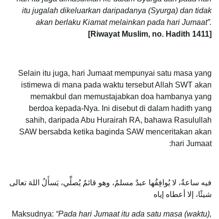
itu jugalah dikeluarkan daripadanya (Syurga) dan tidak
akan berlaku Kiamat melainkan pada hari Jumaat”.
[Riwayat Muslim, no. Hadith 1411]
Selain itu juga, hari Jumaat mempunyai satu masa yang
istimewa di mana pada waktu tersebut Allah SWT akan
memakbul dan memustajabkan doa hambanya yang
berdoa kepada-Nya. Ini disebut di dalam hadith yang
sahih, daripada Abu Hurairah RA, bahawa Rasulullah
SAW bersabda ketika baginda SAW menceritakan akan
hari Jumaat:
فيه ساعةٌ، لا يُوافِقُها عبدٌ مسلمٌ، وهو قائمٌ يُصلِّي، يَسأَلُ اللهَ تعالى
شيئًا، إلا أعطاه إياه
Maksudnya:
“Pada hari Jumaat itu ada satu masa (waktu),