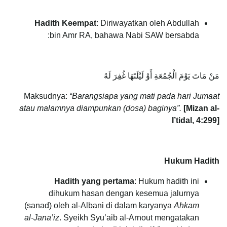
Hadith Keempat
: Diriwayatkan oleh Abdullah
bin Amr RA, bahawa Nabi SAW bersabda:
مَنْ مَاتَ يَوْمَ الْجُمُعَةِ أَوْ لَيْلَتَهَا غُفِرَ لَهُ
Maksudnya:
“Barangsiapa yang mati pada hari Jumaat
atau malamnya diampunkan (dosa) baginya”.
[Mizan al-
I’tidal, 4:299]
Hukum Hadith
Hadith yang pertama
: Hukum hadith ini
dihukum hasan dengan kesemua jalurnya
(sanad) oleh al-Albani di dalam karyanya
Ahkam
al-Jana’iz
. Syeikh Syu’aib al-Arnout mengatakan