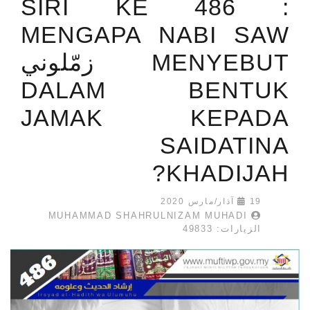
SIRI KE 486 :
MENGAPA NABI SAW
MENYEBUT زمّلوني
DALAM BENTUK
JAMAK KEPADA
SAIDATINA
KHADIJAH?
19 آذار/مارس 2020
MUHAMMAD SHAHRULNIZAM MUHADI
الزيارات: 49833