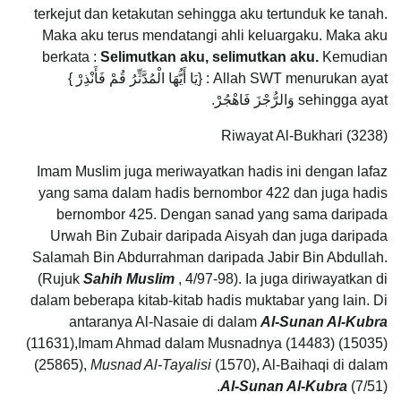
terkejut dan ketakutan sehingga aku tertunduk ke tanah.
Maka aku terus mendatangi ahli keluargaku. Maka aku
berkata :
Selimutkan aku, selimutkan aku.
Kemudian
Allah SWT menurukan ayat : {يَا أَيُّهَا الْمُدَّثِّرُ قُمْ فَأَنْذِرْ }
sehingga ayat وَالرُّجْزَ فَاهْجُرْ.
Riwayat Al-Bukhari (3238)
Imam Muslim juga meriwayatkan hadis ini dengan lafaz
yang sama dalam hadis bernombor 422 dan juga hadis
bernombor 425. Dengan sanad yang sama daripada
Urwah Bin Zubair daripada Aisyah dan juga daripada
Salamah Bin Abdurrahman daripada Jabir Bin Abdullah.
(Rujuk
Sahih Muslim
, 4/97-98). Ia juga diriwayatkan di
dalam beberapa kitab-kitab hadis muktabar yang lain. Di
antaranya Al-Nasaie di dalam
Al-Sunan Al-Kubra
(11631),Imam Ahmad dalam Musnadnya (14483) (15035)
(25865),
Musnad Al-Tayalisi
(1570), Al-Baihaqi di dalam
Al-Sunan Al-Kubra
(7/51).