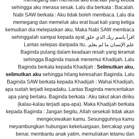
sehingga aku merasa sesak. Lalu dia berkata : Bacalah.
Nabi SAW berkata : Aku tidak boleh membaca. Lalu dia
memegang dan memeluk aku erat buat kali yang ketiga
kemudian dia melepaskan aku. Maka Nabi SAW membaca
اقرأ باسم ربك الذي خلق sehinggalah sampai kepada ayat
علم الإنسان ما لم يعلم. Lantas selepas daripada itu,
Baginda pulang dalam keadaan resah yang teramat
sehingga Baginda masuk menemui Khadijah. Lalu
Baginda berkata kepada Khadijah :
Selimutkan aku,
selimutkan aku
sehingga hilang keresahan Baginda. Lalu
Baginda SAW berkata kepada Khadijah : Wahai Khadijah,
apa sudah terjadi kepadaku. Lantas Baginda menceritakan
apa yang berlaku. Baginda berkata : Aku takut akan diriku
(kalau-kalau terjadi apa-apa). Maka Khadijah berkata
kepada Baginda : Jangan begitu, Allah sesekali tidak akan
mengecewakan kamu. Sesungguhnya kamu
meyambungkan hubungan kekeluargaan, bercakap yang
benar, membantu anak yatim, memuliakan tetamu dan