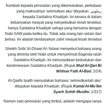
Kembali kepada persoalan yang dikemukakan, perkataan
زملوني yang maksudnya ‘selimutkan aku’ ditujukan
kepada Saidatina Khadijah. Ini kerana di dalam
kebanyakan riwayat yang menyebutkan kisah tersebut,
hanya Saidatina Khadijah sahaja yang bersama dengan
Nabi SAW pada ketika itu. Tidak ada orang lain selain dari
beliau. Ini adalah berdasarkan zahir riwayat kisah tersebut.
Sheikh Sofa’ Al-Dhawi Al-‘Adawi menyebut bahawa orang
yang diminta oleh Nabi untuk menyelimuti Baginda ialah
Saidatina Khadijah. Ini menunjukkan kedudukan dan
keistimewaan Saidatina Khadijah. (Rujuk
Ithaf Al-Qari Bi
Ikhtisar Fath Al-Bari
, 2/24)
Al-Qadhi Iyadh menyatakan bahawa ‘selimutkanlah aku’
ditujukan kepada Khadijah. (Rujuk
Kamal Al-Mu’lim
Syarh Sohih Muslim
, 1/317).
Namun satu persoalan yang timbul, adalah mengapa ianya