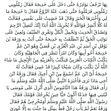
بِهَا تَرْجُفُ بَوَادِرُهُ حَتَّى دَخَلَ عَلَى خَدِيجَةَ فَقَالَ زَمِّلُونِي
زَمِّلُونِي فَزَمَّلُوهُ حَتَّى ذَهَبَ عَنْهُ الرَّوْعُ فَقَالَ يَا خَدِيجَةُ مَا
لِي وَأَخْبَرَهَا الْخَبَرَ وَقَالَ قَدْ خَشِيتُ عَلَى نَفْسِي فَقَالَتْ
لَهُ كَلَّا أَبْشِرْ فَوَاللَّهِ لَا يُخْزِيكَ اللَّهُ أَبَدًا إِنَّكَ لَتَصِلُ الرَّحِمَ
وَتَصْدُقُ الْحَدِيثَ وَتَحْمِلُ الْكَلَّ وَتَقْرِي الضَّيْفَ وَتُعِينُ عَلَى
نَوَائِبِ الْحَقِّ ثُمَّ انْطَلَقَتْ بِهِ خَدِيجَةُ حَتَّى أَتَتْ بِهِ وَرَقَةَ بْنَ
نَوْفَلِ بْنِ أَسَدِ بْنِ عَبْدِ الْعُزَّى بْنِ قُصَيٍّ وَهُوَ ابْنُ عَمِّ
خَدِيجَةَ أَخُو أَبِيهَا وَكَانَ امْرَأً تَنَصَّرَ فِي الْجَاهِلِيَّةِ وَكَانَ
يَكْتُبُ الْكِتَابَ الْعَرَبِيَّ فَيَكْتُبُ بِالْعَرَبِيَّةِ مِنْ الْإِنْجِيلِ مَا شَاءَ
اللَّهُ أَنْ يَكْتُبَ وَكَانَ شَيْخًا كَبِيرًا قَدْ عَمِيَ فَقَالَتْ لَهُ
خَدِيجَةُ أَيْ ابْنَ عَمِّ اسْمَعْ مِنْ ابْنِ أَخِيكَ فَقَالَ وَرَقَةُ ابْنَ
أَخِي مَاذَا تَرَى فَأَخْبَرَهُ النَّبِيُّ صَلَّى اللَّهُ عَلَيْهِ وَسَلَّمَ مَا
رَأَى فَقَالَ وَرَقَةُ هَذَا النَّامُوسُ الَّذِي أُنْزِلَ عَلَى مُوسَى يَا
لَيْتَنِي فِيهَا جَذَعًا أَكُونُ حَيًّا حِينَ يُخْرِجُكَ قَوْمُكَ فَقَالَ
رَسُولُ اللَّهِ صَلَّى اللَّهُ عَلَيْهِ وَسَلَّمَ أَوَمُخْرِجِيَّ هُمْ فَقَالَ
وَرَقَةُ نَعَمْ لَمْ يَأْتِ رَجُلٌ قَطُّ بِمِثْلِ مَا جِئْتَ بِهِ إِلَّا عُودِيَ