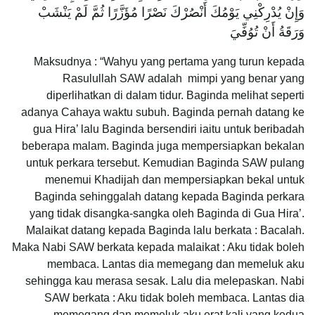
وَإِنْ يُدْرِكْنِي يَوْمُكَ أَنْصُرْكَ نَصْرًا مُؤَزَّرًا ثُمَّ لَمْ يَنْشَبْ
وَرَقَةُ أَنْ تُوُفِّيَ
Maksudnya : “Wahyu yang pertama yang turun kepada
Rasulullah SAW adalah mimpi yang benar yang
diperlihatkan di dalam tidur. Baginda melihat seperti
adanya Cahaya waktu subuh. Baginda pernah datang ke
gua Hira’ lalu Baginda bersendiri iaitu untuk beribadah
beberapa malam. Baginda juga mempersiapkan bekalan
untuk perkara tersebut. Kemudian Baginda SAW pulang
menemui Khadijah dan mempersiapkan bekal untuk
Baginda sehinggalah datang kepada Baginda perkara
yang tidak disangka-sangka oleh Baginda di Gua Hira’.
Malaikat datang kepada Baginda lalu berkata : Bacalah.
Maka Nabi SAW berkata kepada malaikat : Aku tidak boleh
membaca. Lantas dia memegang dan memeluk aku
sehingga kau merasa sesak. Lalu dia melepaskan. Nabi
SAW berkata : Aku tidak boleh membaca. Lantas dia
memegang dan memeluk aku erat kali yang kedua