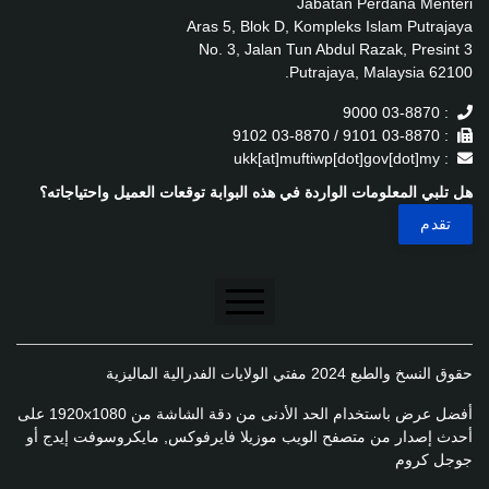
Jabatan Perdana Menteri
Aras 5, Blok D, Kompleks Islam Putrajaya
No. 3, Jalan Tun Abdul Razak, Presint 3
62100 Putrajaya, Malaysia.
: 03-8870 9000
: 03-8870 9101 / 03-8870 9102
: ukk[at]muftiwp[dot]gov[dot]my
هل تلبي المعلومات الواردة في هذه البوابة توقعات العميل واحتياجاته؟
تنصل
حقوق النسخ والطبع 2024 مفتي الولايات الفدرالية الماليزية
سياسة الخصوصية
أفضل عرض باستخدام الحد الأدنى من دقة الشاشة من 1920x1080 على
سياسة الخصوصية
أحدث إصدار من متصفح الويب موزيلا فايرفوكس, مايكروسوفت إيدج أو
جوجل كروم
سياسة تطبيق الخصوصية