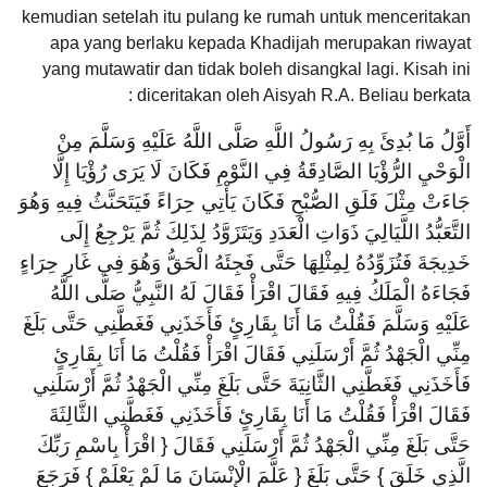
kemudian setelah itu pulang ke rumah untuk menceritakan
apa yang berlaku kepada Khadijah merupakan riwayat
yang mutawatir dan tidak boleh disangkal lagi. Kisah ini
diceritakan oleh Aisyah R.A. Beliau berkata :
أَوَّلُ مَا بُدِئَ بِهِ رَسُولُ اللَّهِ صَلَّى اللَّهُ عَلَيْهِ وَسَلَّمَ مِنْ
الْوَحْيِ الرُّؤْيَا الصَّادِقَةُ فِي النَّوْمِ فَكَانَ لَا يَرَى رُؤْيَا إِلَّا
جَاءَتْ مِثْلَ فَلَقِ الصُّبْحِ فَكَانَ يَأْتِي حِرَاءً فَيَتَحَنَّثُ فِيهِ وَهُوَ
التَّعَبُّدُ اللَّيَالِيَ ذَوَاتِ الْعَدَدِ وَيَتَزَوَّدُ لِذَلِكَ ثُمَّ يَرْجِعُ إِلَى
خَدِيجَةَ فَتُزَوِّدُهُ لِمِثْلِهَا حَتَّى فَجِئَهُ الْحَقُّ وَهُوَ فِي غَارِ حِرَاءٍ
فَجَاءَهُ الْمَلَكُ فِيهِ فَقَالَ اقْرَأْ فَقَالَ لَهُ النَّبِيُّ صَلَّى اللَّهُ
عَلَيْهِ وَسَلَّمَ فَقُلْتُ مَا أَنَا بِقَارِئٍ فَأَخَذَنِي فَغَطَّنِي حَتَّى بَلَغَ
مِنِّي الْجَهْدُ ثُمَّ أَرْسَلَنِي فَقَالَ اقْرَأْ فَقُلْتُ مَا أَنَا بِقَارِئٍ
فَأَخَذَنِي فَغَطَّنِي الثَّانِيَةَ حَتَّى بَلَغَ مِنِّي الْجَهْدُ ثُمَّ أَرْسَلَنِي
فَقَالَ اقْرَأْ فَقُلْتُ مَا أَنَا بِقَارِئٍ فَأَخَذَنِي فَغَطَّنِي الثَّالِثَةَ
حَتَّى بَلَغَ مِنِّي الْجَهْدُ ثُمَّ أَرْسَلَنِي فَقَالَ { اقْرَأْ بِاسْمِ رَبِّكَ
الَّذِي خَلَقَ } حَتَّى بَلَغَ { عَلَّمَ الْإِنْسَانَ مَا لَمْ يَعْلَمْ } فَرَجَعَ