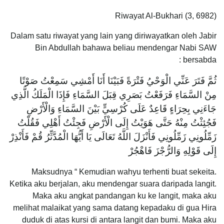
Riwayat Al-Bukhari (3, 6982)
Dalam satu riwayat yang lain yang diriwayatkan oleh Jabir
Bin Abdullah bahawa beliau mendengar Nabi SAW
bersabda :
ثُمَّ فَتَرَ عَنِّي الْوَحْيُ فَتْرَةً فَبَيْنَا أَنَا أَمْشِي سَمِعْتُ صَوْتًا
مِنْ السَّمَاءِ فَرَفَعْتُ بَصَرِي قِبَلَ السَّمَاءِ فَإِذَا الْمَلَكُ الَّذِي
جَاءَنِي بِحِرَاءٍ قَاعِدٌ عَلَى كُرْسِيٍّ بَيْنَ السَّمَاءِ وَالْأَرْضِ
فَجُئِثْتُ مِنْهُ حَتَّى هَوَيْتُ إِلَى الْأَرْضِ فَجِئْتُ أَهْلِي فَقُلْتُ
زَمِّلُونِي زَمِّلُونِي فَأَنْزَلَ اللَّهُ تَعَالَى يَا أَيُّهَا الْمُدَّثِّرُ قُمْ فَأَنْذِرْ
إِلَى قَوْلِهِ وَالرُّجْزَ فَاهْجُرْ
Maksudnya “ Kemudian wahyu terhenti buat sekeita.
Ketika aku berjalan, aku mendengar suara daripada langit.
Maka aku angkat pandangan ku ke langit, maka aku
melihat malaikat yang sama datang kepadaku di gua Hira
duduk di atas kursi di antara langit dan bumi. Maka aku