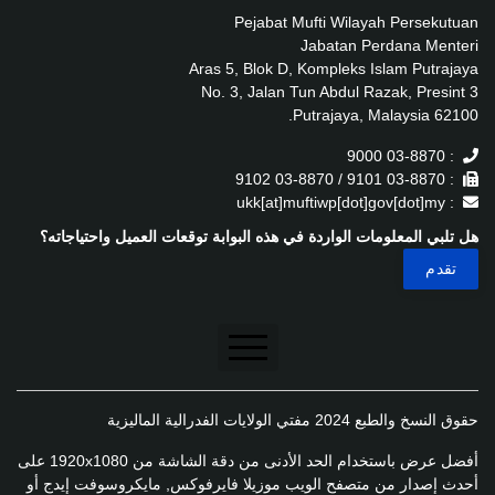
Pejabat Mufti Wilayah Persekutuan
Jabatan Perdana Menteri
Aras 5, Blok D, Kompleks Islam Putrajaya
No. 3, Jalan Tun Abdul Razak, Presint 3
62100 Putrajaya, Malaysia.
: 03-8870 9000
: 03-8870 9101 / 03-8870 9102
: ukk[at]muftiwp[dot]gov[dot]my
هل تلبي المعلومات الواردة في هذه البوابة توقعات العميل واحتياجاته؟
تنصل
حقوق النسخ والطبع 2024 مفتي الولايات الفدرالية الماليزية
سياسة الخصوصية
أفضل عرض باستخدام الحد الأدنى من دقة الشاشة من 1920x1080 على
سياسة الخصوصية
أحدث إصدار من متصفح الويب موزيلا فايرفوكس, مايكروسوفت إيدج أو