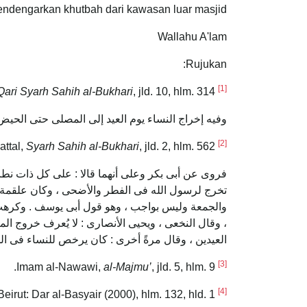
ndengarkan khutbah dari kawasan luar masjid.
Wallahu A'lam
Rujukan:
[1]
ari Syarh Sahih al-Bukhari
, jld. 10, hlm. 314.
Al-Qustullani,
وفيه إخراج النساء يوم العيد إلى المصلى حتى الحي
[2]
Syarh Sahih al-Bukhari
, jld. 2, hlm. 562.
Ibn al-Battal,
فروى عن أبى بكر وعلى أنهما قالا : على كل ذات نطاق
تخرج لرسول الله فى الفطر والأضحى ، وكان علقمة وال
والجمعة وليس بواجب ، وهو قول أبى يوسف . وكرهت 
، وقال النخعى ، ويحيى الأنصارى : لا يُعرف خروج ال
العيدين ، وقال مرةً أخرى : كان يرخص للنساء فى الخر
[3]
al-Majmu’
, jld. 5, hlm. 9.
Imam al-Nawawi,
[4]
 Beirut: Dar al-Basyair (2000), hlm. 132, hld. 1.
Imam al-Nawawi,