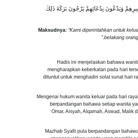
بِيرِهِمْ وَيَدْعُونَ بِدُعَائِهِمْ يَرْجُونَ بَرَكَةَ ذَلِكَ
Maksudnya:
“Kami diperintahkan untuk kelu
belakang orang
Hadis ini menjelaskan bahawa wanit
mengharapkan keberkatan pada hari ters
dituntut untuk menghadiri solat sunat hari 
Mengenai hukum wanita keluar pada hari raya
berpandangan bahawa setiap wanita yan
Omar, Aisyah, Alqamah, Aswad, Malik d
Mazhab Syafii pula berpandangan bahawa 