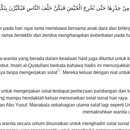
ْرَ مِنْ خِدْرِهَا حَتَّى نُخْرِجَ الْحُيَّضَ فَيَكُنَّ خَلْفَ النَّاسِ فَيُكَبِّرْنَ بِتَكْ
ar pada hari raya serta membawa bersama anak dara dari bilik
 ramai bertakbir dan berdoa mengharapkan keberkatan pada har
a-wanita yang berada dalam keadaan haid juga dituntut untuk
ebut. Imam al-Qustullani berkata bahawa hadis ini menunjukka
[1]
raya tanpa mengerjakan solat
. Mereka keluar dengan niat unt
 untuk mengerjakan solat terdapat perbezaan pandangan dari k
g mampu hendaklah keluar menunaikan solat sunat hari raya.
an Abu Yusuf. Manakala sebahagian ulama salaf lagi seperti Ur
.
memakruhkan wanita un
wanita secara umum disunatkan untuk menghadiri solat sunat