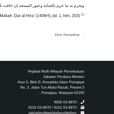
ويحرم به ما حرم بالجنابة وعبور المسجد إن خافت تل
[5]
 Makah: Dar al-Hira’ (1406H), jld. 1, hlm. 203).
Ibn Qattan menilai hadis ini sebagai hasan (
Edisi Ramadhan
Pejabat Mufti Wilayah Persekutuan
Jabatan Perdana Menteri
Aras 5, Blok D, Kompleks Islam Putrajaya
No. 3, Jalan Tun Abdul Razak, Presint 3
62100 Putrajaya, Malaysia.
: 03-8870 9000
: 03-8870 9101 / 03-8870 9102
: ukk[at]muftiwp[dot]gov[dot]my