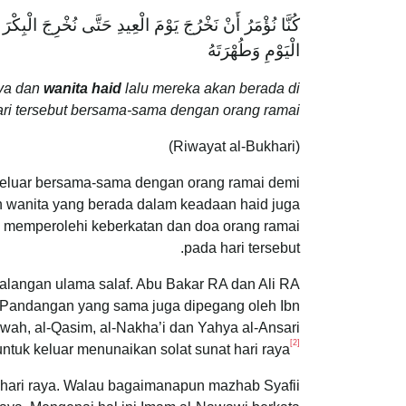
كُنَّا نُؤْمَرُ أَنْ نَخْرُجَ يَوْمَ الْعِيدِ حَتَّى نُخْرِجَ الْبِك
الْيَوْمِ وَطُهْرَتَهُ
nya dan
wanita haid
lalu mereka akan berada di
i tersebut bersama-sama dengan orang ramai.”
(Riwayat al-Bukhari)
 keluar bersama-sama dengan orang ramai demi
n wanita yang berada dalam keadaan haid juga
uk memperolehi keberkatan dan doa orang ramai
pada hari tersebut.
alangan ulama salaf. Abu Bakar RA dan Ali RA
 Pandangan yang sama juga dipegang oleh Ibn
wah, al-Qasim, al-Nakha’i dan Yahya al-Ansari
[2]
tuk keluar menunaikan solat sunat hari raya
 hari raya. Walau bagaimanapun mazhab Syafii