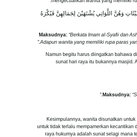
mengecualikan wanita yang memiliki rup
َاتِ وَهُنَّ اللَّوَاتِي يُشْتَهَيْنَ لِجَمَالِهِنَّ فَيُكْرَهُ
Maksudnya:
“Berkata Imam al-Syafii dan Ash
.”
Adapun wanita yang memiliki rupa paras yan
Namun begitu harus diingatkan bahawa dis
sunat hari raya itu bukannya masjid.
Maksudnya:
“S
Kesimpulannya, wanita disunatkan untuk m
untuk tidak terlalu mempamerkan kecantikan 
raya hukumya adalah sunat selagi mana temp