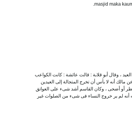
masjid maka kaum
عيد ، وقال أبو قلابة : قالت عائشة : كانت الكواعب
مالك أنه لا بأس أن تخرج المتجالة إلى العيدين
فطر أو أضحى ، وكان القاسم أشد شىء على العواتق
نه أنه لم ير خروج النساء فى شىء من الصلوات غير