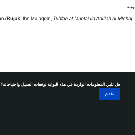
ويثه
Rujuk:
Ibn Mulaqqin,
Tuhfah al-Muhtaj ila Adillah al-Minhaj
,
هل تلبي المعلومات الواردة في هذه البوابة توقعات العميل واحتياجاته؟