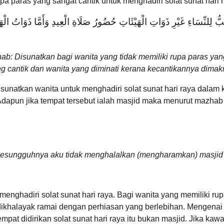
a paras yang sangat cantik untuk menghadiri solat sunat hari 
 لِلنِّسَاءِ غَيْرِ ذَوَاتِ الْهَيْئَاتِ حُضُورُ صَلَاةِ الْعِيدِ وَأَمَّا ذَوَاتُ الْهَيْئ
ab: Disunatkan bagi wanita yang tidak memiliki rupa paras yang
g cantik dan wanita yang diminati kerana kecantikannya dimakr
unatkan wanita untuk menghadiri solat sunat hari raya dalam k
 Adapun jika tempat tersebut ialah masjid maka menurut mazhab
esungguhnya aku tidak menghalalkan (mengharamkan) masjid b
enghadiri solat sunat hari raya. Bagi wanita yang memiliki ru
dikhalayak ramai dengan perhiasan yang berlebihan. Mengenai 
at didirikan solat sunat hari raya itu bukan masjid. Jika kawa