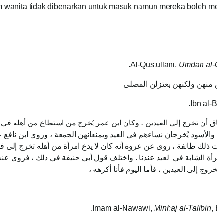
 wanita tidak dibenarkan untuk masuk namun mereka boleh me
Umdah al-Q
ض منهن ولكنهن يعتزلن المصلى
 أن تخرج إلى العيدين ، وكان ابن عمر يُخرج من استطاع من أهله فى ال
أسود يُخرجان نساءهم فى العيد ويمنعانهن الجمعة ، وروى ابن نافع عن 
ذلك طائفة ، روى عن عروة أنه كان لا يدع امرأة من أهله تخرج إلى 
مرأة الشابة فى العيد عندنا . واختلف قول أبى حنيفة فى ذلك ، فروى ع
وج إلى العيدين ، فأما اليوم فأنا أكرهه ،
Minhaj al-Talibin
,