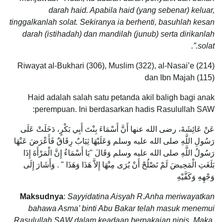
darah haid. Apabila haid (yang sebenar) keluar,
tinggalkanlah solat. Sekiranya ia berhenti, basuhlah kesan
darah (istihadah) dan mandilah (junub) serta dirikanlah
solat.”.
Riwayat al-Bukhari (306), Muslim (322), al-Nasai’e (214)
dan Ibn Majah (115)
Haid adalah salah satu petanda akil baligh bagi anak
perempuan. Ini berdasarkan hadis Rasulullah SAW:
عَنْ عَائِشَةَ، رضى الله عنها أَنَّ أَسْمَاءَ بِنْتَ أَبِي بَكْرٍ، دَخَلَتْ عَلَى
رَسُولِ اللَّهِ صلى الله عليه وسلم وَعَلَيْهَا ثِيَابٌ رِقَاقٌ فَأَعْرَضَ عَنْهَا
رَسُولُ اللَّهِ صلى الله عليه وسلم وَقَالَ‏ "يَا أَسْمَاءُ إِنَّ الْمَرْأَةَ إِذَا
بَلَغَتِ الْمَحِيضَ لَمْ تَصْلُحْ أَنْ يُرَى مِنْهَا إِلاَّ هَذَا وَهَذَا ‏"‏ ‏.‏ وَأَشَارَ إِلَى
وَجْهِهِ وَكَفَّيْهِ
Maksudnya
:
Sayyidatina Aisyah R.Anha meriwayatkan
bahawa Asma’ binti Abu Bakar telah masuk menemui
Rasulullah SAW dalam keadaan berpakaian nipis. Maka,