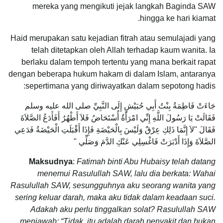
mereka yang mengikuti jejak langkah Baginda SAW
hingga ke hari kiamat.
Haid merupakan satu kejadian fitrah atau semulajadi yang
telah ditetapkan oleh Allah terhadap kaum wanita. Ia
berlaku dalam tempoh tertentu yang mana berkait rapat
dengan beberapa hukum hakam di dalam Islam, antaranya
sepertimana yang diriwayatkan dalam sepotong hadis:
جَاءَتْ فَاطِمَةُ بِنْتُ أَبِي حُبَيْشٍ إِلَى النَّبِيِّ صلى الله عليه وسلم
فَقَالَتْ يَا رَسُولَ اللَّهِ إِنِّي امْرَأَةٌ أُسْتَحَاضُ فَلاَ أَطْهُرُ أَفَأَدَعُ الصَّلاَةَ
فَقَالَ "لاَ إِنَّمَا ذَلِكِ عِرْقٌ وَلَيْسَ بِالْحَيْضَةِ فَإِذَا أَقْبَلَتِ الْحَيْضَةُ فَدَعِي
الصَّلاَةَ وَإِذَا أَدْبَرَتْ فَاغْسِلِي عَنْكِ الدَّمَ وَصَلِّي ‏"
Maksudnya
:
Fatimah binti Abu Hubaisy telah datang
menemui Rasulullah SAW, lalu dia berkata: Wahai
Rasulullah SAW, sesungguhnya aku seorang wanita yang
sering keluar darah, maka aku tidak dalam keadaan suci.
Adakah aku perlu tinggalkan solat? Rasulullah SAW
menjawab: “Tidak, itu adalah darah penyakit dan bukan