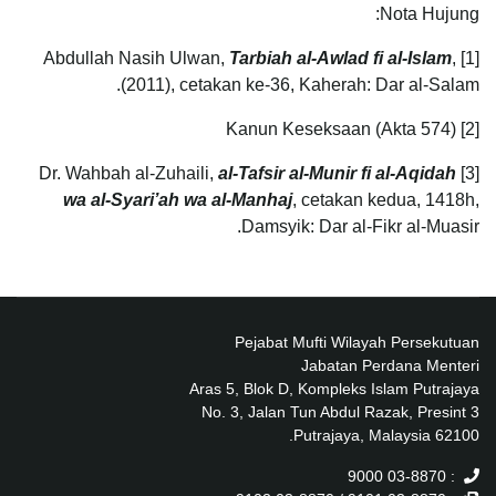
Nota Hujung:
Tarbiah al-Awlad fi al-Islam
,
[1] Abdullah Nasih Ulwan,
(2011), cetakan ke-36, Kaherah: Dar al-Salam.
[2] Kanun Keseksaan (Akta 574)
al-Tafsir al-Munir fi al-Aqidah
[3] Dr. Wahbah al-Zuhaili,
wa al-Syari’ah wa al-Manhaj
, cetakan kedua, 1418h,
Damsyik: Dar al-Fikr al-Muasir.
Pejabat Mufti Wilayah Persekutuan
Jabatan Perdana Menteri
Aras 5, Blok D, Kompleks Islam Putrajaya
No. 3, Jalan Tun Abdul Razak, Presint 3
62100 Putrajaya, Malaysia.
: 03-8870 9000