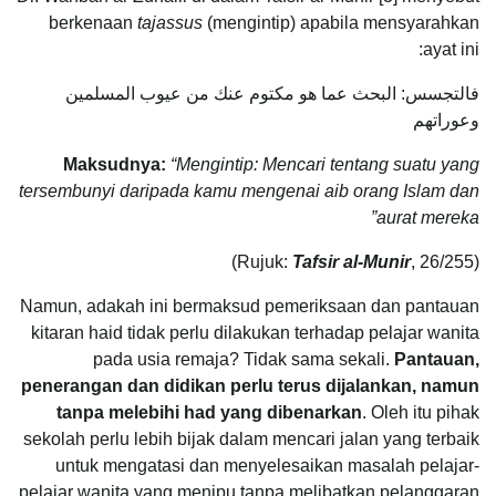
berkenaan
tajassus
(mengintip) apabila mensyarahkan
ayat ini:
فالتجسس: البحث عما هو مكتوم عنك من عيوب المسلمين
وعوراتهم
Maksudnya:
“Mengintip: Mencari tentang suatu yang
tersembunyi daripada kamu mengenai aib orang Islam dan
aurat mereka”
Tafsir al-Munir
, 26/255)
(Rujuk:
Namun, adakah ini bermaksud pemeriksaan dan pantauan
kitaran haid tidak perlu dilakukan terhadap pelajar wanita
pada usia remaja? Tidak sama sekali.
Pantauan,
penerangan dan didikan perlu terus dijalankan, namun
tanpa melebihi had yang dibenarkan
. Oleh itu pihak
sekolah perlu lebih bijak dalam mencari jalan yang terbaik
untuk mengatasi dan menyelesaikan masalah pelajar-
pelajar wanita yang menipu tanpa melibatkan pelanggaran