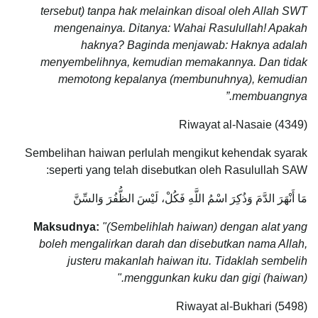
tersebut) tanpa hak melainkan disoal oleh Allah SWT
mengenainya. Ditanya: Wahai Rasulullah! Apakah
haknya? Baginda menjawab: Haknya adalah
menyembelihnya, kemudian memakannya. Dan tidak
memotong kepalanya (membunuhnya), kemudian
membuangnya.”
Riwayat al-Nasaie (4349)
Sembelihan haiwan perlulah mengikut kehendak syarak
seperti yang telah disebutkan oleh Rasulullah SAW:
مَا أَنْهَرَ الدَّمَ وَذُكِرَ اسْمُ اللَّهِ فَكُلْ، لَيْسَ الظُّفُرَ وَالسِّنَّ
Maksudnya:
"(Sembelihlah haiwan) dengan alat yang
boleh mengalirkan darah dan disebutkan nama Allah,
justeru makanlah haiwan itu. Tidaklah sembelih
menggunkan kuku dan gigi (haiwan)."
Riwayat al-Bukhari (5498)