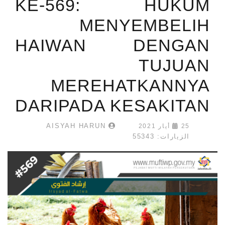
KE-569: HUKUM
MENYEMBELIH
HAIWAN DENGAN
TUJUAN
MEREHATKANNYA
DARIPADA KESAKITAN
AISYAH HARUN
25 أيار 2021
الزيارات: 55343