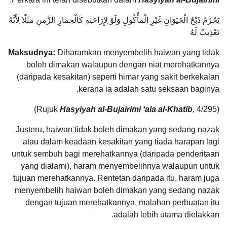
يَحْرُمُ ذَبْحُ الْحَيَوَانِ غَيْرِ الْمَأْكُولِ وَلَوْ لِإِرَاحَتِهِ كَالْحِمَارِ الزَّمِنِ مَثَلًا لِأَنَّهُ
تَعْذِيبٌ لَهُ
Maksudnya:
Diharamkan menyembelih haiwan yang tidak
boleh dimakan walaupun dengan niat merehatkannya
(daripada kesakitan) seperti himar yang sakit berkekalan
kerana ia adalah satu seksaan baginya.
Hasyiyah al-Bujairimi ‘ala al-Khatib
, 4/295)
(Rujuk
Justeru, haiwan tidak boleh dimakan yang sedang nazak
atau dalam keadaan kesakitan yang tiada harapan lagi
untuk sembuh bagi merehatkannya (daripada penderitaan
yang dialami), haram menyembelihnya walaupun untuk
tujuan merehatkannya. Rentetan daripada itu, haram juga
menyembelih haiwan boleh dimakan yang sedang nazak
dengan tujuan merehatkannya, malahan perbuatan itu
adalah lebih utama dielakkan.