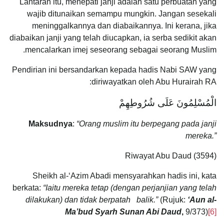
Lantaran itu, menepati janji adalah satu perbuatan yang
wajib ditunaikan semampu mungkin. Jangan sesekali
meninggalkannya dan diabaikannya. Ini kerana, jika
diabaikan janji yang telah diucapkan, ia serba sedikit akan
mencalarkan imej seseorang sebagai seorang Muslim.
Pendirian ini bersandarkan kepada hadis Nabi SAW yang
diriwayatkan oleh Abu Hurairah RA:
الْمُسْلِمُونَ عَلَى شُرُوطِهِمْ
Maksudnya
:
“Orang muslim itu berpegang pada janji
mereka.”
Riwayat Abu Daud (3594)
Sheikh al-‘Azim Abadi mensyarahkan hadis ini, kata
berkata:
“Iaitu mereka tetap (dengan perjanjian yang telah
dilakukan) dan tidak berpatah balik.”
(Rujuk:
‘Aun al-
Ma’bud Syarh Sunan Abi Daud
,
9/373)
[6]