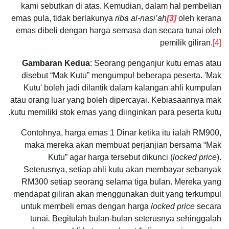
kami sebutkan di atas. Kemudian, dalam hal pembelian
emas pula, tidak berlakunya
riba al-nasi’ah
[3]
oleh kerana
emas dibeli dengan harga semasa dan secara tunai oleh
pemilik giliran.
[4]
Gambaran Kedua
: Seorang penganjur kutu emas atau
disebut “Mak Kutu” mengumpul beberapa peserta. 'Mak
Kutu' boleh jadi dilantik dalam kalangan ahli kumpulan
atau orang luar yang boleh dipercayai. Kebiasaannya mak
kutu memiliki stok emas yang diinginkan para peserta kutu.
Contohnya, harga emas 1 Dinar ketika itu ialah RM900,
maka mereka akan membuat perjanjian bersama “Mak
Kutu” agar harga tersebut dikunci (
locked price
).
Seterusnya, setiap ahli kutu akan membayar sebanyak
RM300 setiap seorang selama tiga bulan. Mereka yang
mendapat giliran akan menggunakan duit yang terkumpul
untuk membeli emas dengan harga
locked price
secara
tunai
.
Begitulah bulan-bulan seterusnya sehinggalah