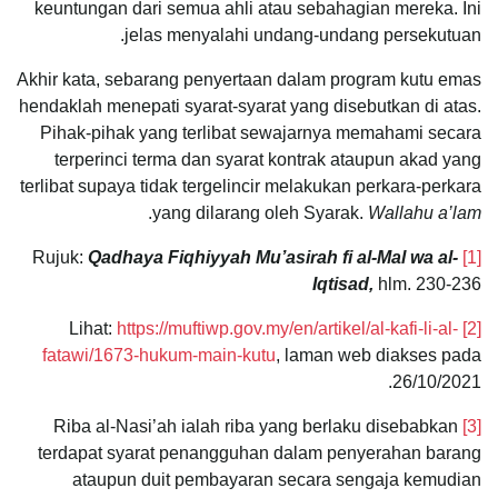
keuntungan dari semua ahli atau sebahagian mereka. Ini
jelas menyalahi undang-undang persekutuan.
Akhir kata, sebarang penyertaan dalam program kutu emas
hendaklah menepati syarat-syarat yang disebutkan di atas.
Pihak-pihak yang terlibat sewajarnya memahami secara
terperinci terma dan syarat kontrak ataupun akad yang
terlibat supaya tidak tergelincir melakukan perkara-perkara
.
yang dilarang oleh Syarak.
Wallahu a’lam
Qadhaya Fiqhiyyah Mu’asirah fi al-Mal wa al-
Rujuk:
[1]
Iqtisad,
hlm. 230-236
https://muftiwp.gov.my/en/artikel/al-kafi-li-al-
Lihat:
[2]
fatawi/1673-hukum-main-kutu
, laman web diakses pada
26/10/2021.
Riba al-Nasi’ah ialah riba yang berlaku disebabkan
[3]
terdapat syarat penangguhan dalam penyerahan barang
ataupun duit pembayaran secara sengaja kemudian