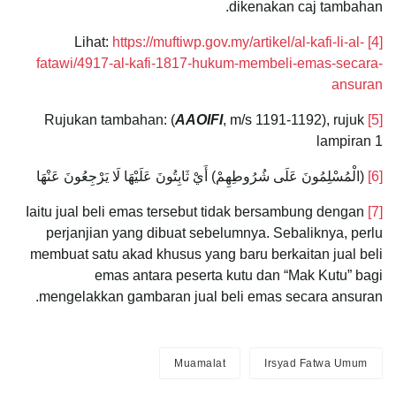
dikenakan caj tambahan.
https://muftiwp.gov.my/artikel/al-kafi-li-al-
Lihat:
[4]
fatawi/4917-al-kafi-1817-hukum-membeli-emas-secara-
ansuran
AAOIFI
, m/s 1191-1192), rujuk
Rujukan tambahan: (
[5]
lampiran 1
[6]
(‌الْمُسْلِمُونَ ‌عَلَى ‌شُرُوطِهِمْ) أَيْ ثَابِتُونَ عَلَيْهَا لَا يَرْجِعُونَ عَنْهَا
Iaitu jual beli emas tersebut tidak bersambung dengan
[7]
perjanjian yang dibuat sebelumnya. Sebaliknya, perlu
membuat satu akad khusus yang baru berkaitan jual beli
emas antara peserta kutu dan “Mak Kutu” bagi
mengelakkan gambaran jual beli emas secara ansuran.
Muamalat
Irsyad Fatwa Umum