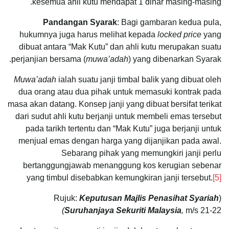
kesemua ahli kutu mendapat 1 dinar masing-masing.
Pandangan Syarak
: Bagi gambaran kedua pula,
hukumnya juga harus melihat kepada
locked price
yang
dibuat antara “Mak Kutu” dan ahli kutu merupakan suatu
perjanjian bersama (
muwa’adah
) yang dibenarkan Syarak.
Muwa’adah
ialah suatu janji timbal balik yang dibuat oleh
dua orang atau dua pihak untuk memasuki kontrak pada
masa akan datang. Konsep janji yang dibuat bersifat terikat
dari sudut ahli kutu berjanji untuk membeli emas tersebut
pada tarikh tertentu dan “Mak Kutu” juga berjanji untuk
menjual emas dengan harga yang dijanjikan pada awal.
Sebarang pihak yang memungkiri janji perlu
bertanggungjawab menanggung kos kerugian sebenar
yang timbul disebabkan kemungkiran janji tersebut.
[5]
Keputusan Majlis Penasihat Syariah
(Rujuk:
)
Suruhanjaya Sekuriti Malaysia
,
m/s 21-22