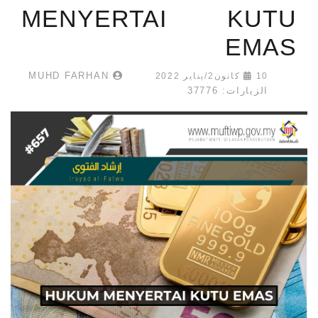
MENYERTAI KUTU
EMAS
MUHD FARHAN
10 كانون2/يناير 2022
الزيارات: 37776