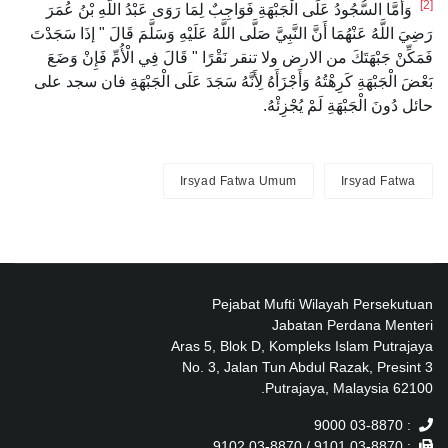
[2]
وَأَمَّا السُّجُودُ عَلَى الْجَبْهَةِ فَوَاجِبٌ لِمَا رَوَى عَبْدُ اللَّهِ بْنُ عُمَرَ
رَضِيَ اللَّهُ عَنْهُمَا أَنَّ النَّبِيَّ صَلَّى اللَّهُ عَلَيْهِ وَسَلَّمَ قَالَ " إذَا ‌سَجَدْتَ
فَمَكِّنْ ‌جَبْهَتَكَ من ‌الارض ولا تنقر نَقْرًا " قَالَ فِي الْأُمِّ فَإِنْ وَضَعَ
بَعْضَ الْجَبْهَةِ كَرِهْتُهُ وَأَجْزَأَهُ لِأَنَّهُ سَجَدَ عَلَى الْجَبْهَةِ فان سجد على
حائل دُونَ الْجَبْهَةِ لَمْ يُجْزِئْهُ.
Irsyad Fatwa Umum
Irsyad Fatwa
Pejabat Mufti Wilayah Persekutuan
Jabatan Perdana Menteri
Aras 5, Blok D, Kompleks Islam Putrajaya
No. 3, Jalan Tun Abdul Razak, Presint 3
62100 Putrajaya, Malaysia.
: 03-8870 9000
: 03-8870 9101 / 03-8870 9102