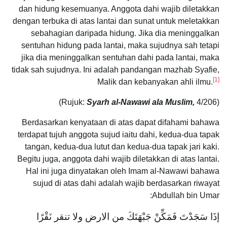
dan hidung kesemuanya. Anggota dahi wajib diletakkan
dengan terbuka di atas lantai dan sunat untuk meletakkan
sebahagian daripada hidung. Jika dia meninggalkan
sentuhan hidung pada lantai, maka sujudnya sah tetapi
jika dia meninggalkan sentuhan dahi pada lantai, maka
tidak sah sujudnya. Ini adalah pandangan mazhab Syafie,
[1]
Malik dan kebanyakan ahli ilmu.
Syarh al-Nawawi ala Muslim,
4/206)
(Rujuk:
Berdasarkan kenyataan di atas dapat difahami bahawa
terdapat tujuh anggota sujud iaitu dahi, kedua-dua tapak
tangan, kedua-dua lutut dan kedua-dua tapak jari kaki.
Begitu juga, anggota dahi wajib diletakkan di atas lantai.
Hal ini juga dinyatakan oleh Imam al-Nawawi bahawa
sujud di atas dahi adalah wajib berdasarkan riwayat
Abdullah bin Umar:
إذَا ‌سَجَدْتَ فَمَكِّنْ ‌جَبْهَتَكَ من ‌الارض ولا تنقر نَقْرًا