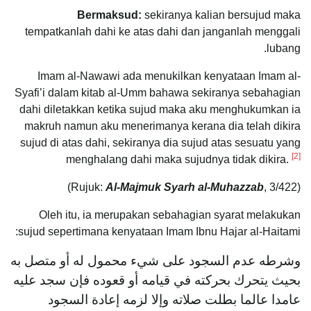
Bermaksud:
sekiranya kalian bersujud maka
tempatkanlah dahi ke atas dahi dan janganlah menggali
lubang.
Imam al-Nawawi ada menukilkan kenyataan Imam al-
Syafi’i dalam kitab al-Umm bahawa sekiranya sebahagian
dahi diletakkan ketika sujud maka aku menghukumkan ia
makruh namun aku menerimanya kerana dia telah dikira
sujud di atas dahi, sekiranya dia sujud atas sesuatu yang
[2]
menghalang dahi maka sujudnya tidak dikira.
Al-Majmuk Syarh al-Muhazzab
, 3/422)
(Rujuk:
Oleh itu, ia merupakan sebahagian syarat melakukan
sujud sepertimana kenyataan Imam Ibnu Hajar al-Haitami:
ﻭﺷﺮﻃﻪ ﻋﺪﻡ اﻟﺴﺠﻮﺩ ﻋﻠﻰ ﺷﻲء ﻣﺤﻤﻮﻝ ﻟﻪ ﺃﻭ ﻣﺘﺼﻞ ﺑﻪ
ﺑﺤﻴﺚ ﻳﺘﺤﺮﻙ ﺑﺤﺮﻛﺘﻪ ﻓﻲ ﻗﻴﺎﻣﻪ ﺃﻭ ﻗﻌﻮﺩﻩ ﻓﺈﻥ ﺳﺠﺪ ﻋﻠﻴﻪ
ﻋﺎﻣﺪا ﻋﺎﻟﻤﺎ ﺑﻄﻠﺖ ﺻﻼﺗﻪ ﻭﺇﻻ ﻟﺰﻣﻪ ﺇﻋﺎﺩﺓ اﻟﺴﺠﻮﺩ