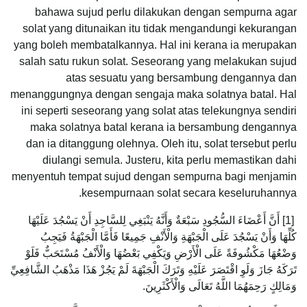
bahawa sujud perlu dilakukan dengan sempurna agar
solat yang ditunaikan itu tidak mengandungi kekurangan
yang boleh membatalkannya. Hal ini kerana ia merupakan
salah satu rukun solat. Seseorang yang melakukan sujud
atas sesuatu yang bersambung dengannya dan
menanggungnya dengan sengaja maka solatnya batal. Hal
ini seperti seseorang yang solat atas telekungnya sendiri
maka solatnya batal kerana ia bersambung dengannya
dan ia ditanggung olehnya. Oleh itu, solat tersebut perlu
diulangi semula. Justeru, kita perlu memastikan dahi
menyentuh tempat sujud dengan sempurna bagi menjamin
kesempurnaan solat secara keseluruhannya.
[1] أَنَّ أَعْضَاءَ السُّجُودِ سَبْعَةٌ وَأَنَّهُ يَنْبَغِي لِلسَّاجِدِ أَنْ يَسْجُدَ عَلَيْهَا
كُلِّهَا وَأَنْ يَسْجُدَ عَلَى الْجَبْهَةِ وَالْأَنْفِ جَمِيعًا فَأَمَّا الْجَبْهَةُ فَيَجِبُ
وَضْعُهَا مَكْشُوفَةً عَلَى الْأَرْضِ وَيَكْفِي بَعْضُهَا وَالْأَنْفُ مُسْتَحَبٌّ فَلَوْ
تَرَكَهُ جَازَ وَلَوِ اقْتَصَرَ عَلَيْهِ وَتَرَكَ الْجَبْهَةَ لَمْ يَجُزْ هَذَا مَذْهَبُ الشَّافِعِيِّ
وَمَالِكٍ رَحِمَهُمَا اللَّهُ تَعَالَى وَالْأَكْثَرِينَ.