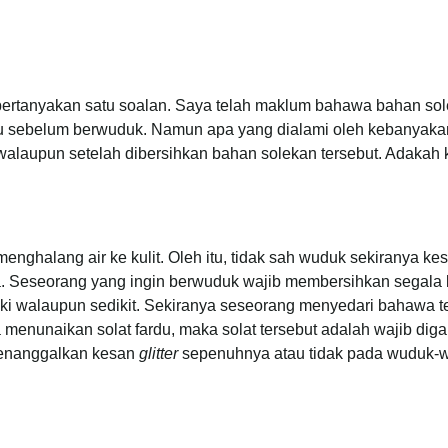
 bertanyakan satu soalan. Saya telah maklum bahawa bahan so
hulu sebelum berwuduk. Namun apa yang dialami oleh kebanyak
t walaupun setelah dibersihkan bahan solekan tersebut. Adakah
enghalang air ke kulit. Oleh itu, tidak sah wuduk sekiranya k
a. Seseorang yang ingin berwuduk wajib membersihkan segala
aki walaupun sedikit. Sekiranya seseorang menyedari bahawa 
 menunaikan solat fardu, maka solat tersebut adalah wajib d
menanggalkan kesan
glitter
sepenuhnya atau tidak pada wuduk-w