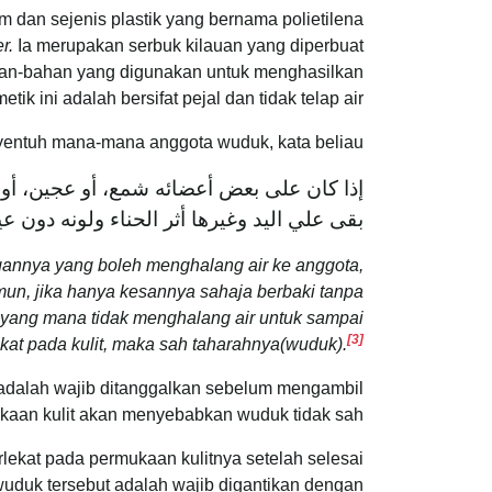
 dan sejenis plastik yang bernama polietilena
r.
Ia merupakan serbuk kilauan yang diperbuat
an-bahan yang digunakan untuk menghasilkan
tik ini adalah bersifat pejal dan tidak telap air.
ntuh mana-mana anggota wuduk, kata beliau:
إذا كان على بعض أعضائه شمع، أو عجين، أو 
بقى علي اليد وغيرها أثر الحناء ولونه دون 
ngannya yang boleh menghalang air ke anggota,
mun, jika hanya kesannya sahaja berbaki tanpa
in yang mana tidak menghalang air untuk sampai
[3]
lekat pada kulit, maka sah taharahnya(wuduk).
n adalah wajib ditanggalkan sebelum mengambil
ukaan kulit akan menyebabkan wuduk tidak sah.
rlekat pada permukaan kulitnya setelah selesai
wuduk tersebut adalah wajib digantikan dengan