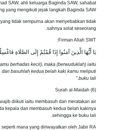
mmad SAW, ahli keluarga Baginda SAW, sahabat
ng yang mengikuti jejak langkah Baginda SAW.
k yang tidak sempurna akan menyebabkan tidak
sahnya solat seseorang.
Firman Allah SWT:
يَا أَيُّهَا الَّذِينَ آمَنُوا إِذَا قُمْتُمْ إِلَى الصَّلَاةِ فَاغْ
u berhadas kecil), maka (berwuduklah) iaitu
 dan basuhlah kedua belah kaki kamu meliputi
.”
buku lali
Surah al-Maidah (6)
ajib diikuti iaitu membasuh dan meratakan air
ada kepala dan membasuh kedua belah kakinya
sehingga ke buku lali.
seperti mana yang diriwayatkan oleh Jabir RA