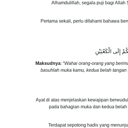
Alhamdulillah, segala puji bagi All
Pertama sekali, perlu difahami bahawa be
ُمْ إِلَى الْكَعْبَيْنِ
Maksudnya
: “
Wahai orang-orang yang berim
basuhlah muka kamu, kedua belah tangan k
Ayat di atas menjelaskan kewajipan berwuduk
pada bahagian muka dan kedua belah 
Terdapat sepotong hadis yang menunju