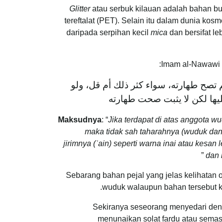
Glitter
atau serbuk kilauan adalah bahan bu
tereftalat (PET). Selain itu dalam dunia kos
daripada serpihan kecil
mica
dan bersifat l
Imam al-Nawawi 
 تصح طهارته، سواء كثر ذلك أم قل، ولو
ليها لكن لا يثبت صحت طهارته
Maksudnya
: “
Jika terdapat di atas anggota w
maka tidak sah taharahnya (wuduk dan 
jirimnya (ʿain) seperti warna inai atau kesa
”
dan 
Sebarang bahan pejal yang jelas kelihatan 
wuduk walaupun bahan tersebut kec
Sekiranya seseorang menyedari de
menunaikan solat fardu atau semas