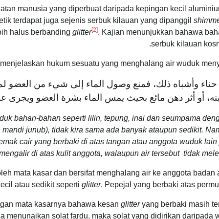
atan manusia yang diperbuat daripada kepingan kecil aluminium
metik terdapat juga sejenis serbuk kilauan yang dipanggil
shimme
[2]
ebih halus berbanding
glitter
. Kajian menunjukkan bahawa bah
serbuk kilauan kosme
menjelaskan hukum sesuatu yang menghalang air wuduk menye
حناء وأشباه ذلك، فمنع وصول الماء إلى شيء من العضو لم
عينه، أو أثر دهن مائع بحيث يمس الماء بشرة العضو ويجرى ع
uduk bahan-bahan seperti lilin, tepung, inai dan seumpama de
mandi junub), tidak kira sama ada banyak ataupun sedikit. Na
n lemak cair yang berbaki di atas tangan atau anggota wuduk la
mengalir di atas kulit anggota, walaupun air tersebut tidak me
oleh mata kasar dan bersifat menghalang air ke anggota bada
il atau sedikit seperti
glitter
. Pepejal yang berbaki atas perm
ngan mata kasarnya bahawa kesan
glitter
yang berbaki masih te
a menunaikan solat fardu, maka solat yang didirikan daripada 