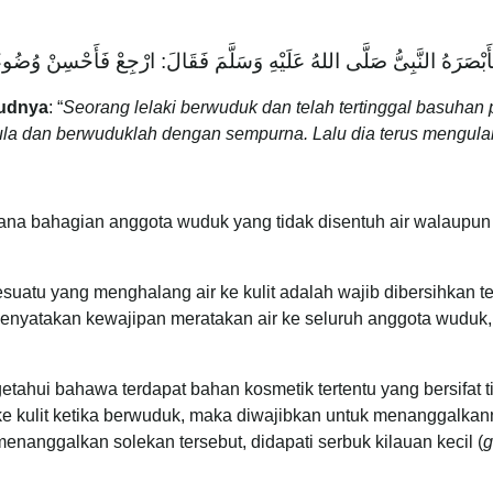
َأَبْصَرَهُ النَّبِىُّ صَلَّى اللهُ عَلَيْهِ وَسَلَّمَ فَقَالَ: ارْجِعْ فَأَحْسِنْ وُضُو
udnya
: “
Seorang lelaki berwuduk dan telah tertinggal basuhan 
la dan berwuduklah dengan sempurna. Lalu dia terus mengula
na bahagian anggota wuduk yang tidak disentuh air walaupun se
esuatu yang menghalang air ke kulit adalah wajib dibersihkan
nyatakan kewajipan meratakan air ke seluruh anggota wuduk
hui bahawa terdapat bahan kosmetik tertentu yang bersifat tid
ke kulit ketika berwuduk, maka diwajibkan untuk menanggalka
anggalkan solekan tersebut, didapati serbuk kilauan kecil (
g