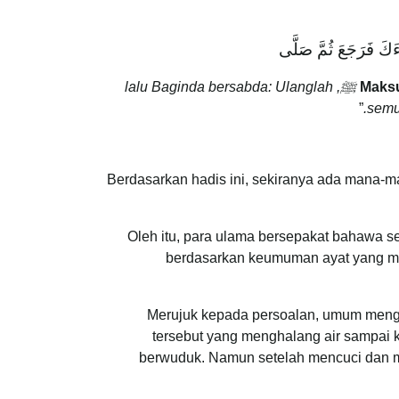
ءَكَ فَرَجَعَ ثُمَّ صَلَّى
Maks
ﷺ
, lalu Baginda bersabda: Ulanglah
”
semu
Berdasarkan hadis ini, sekiranya ada mana-ma
Oleh itu, para ulama bersepakat bahawa s
berdasarkan keumuman ayat yang me
Merujuk kepada persoalan, umum mengeta
tersebut yang menghalang air sampai 
berwuduk. Namun setelah mencuci dan men