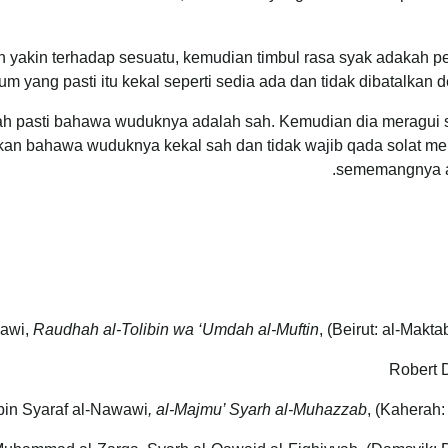
n yakin terhadap sesuatu, kemudian timbul rasa syak adakah per
um yang pasti itu kekal seperti sedia ada dan tidak dibatalkan
telah pasti bahawa wuduknya adalah sah. Kemudian dia meragu
lkan bahawa wuduknya kekal sah dan tidak wajib qada solat m
sememangnya ad
Raudhah al-Tolibin wa ‘Umdah al-Muftin
, (Beirut: al-Makt
, al-Majmu’ Syarh al-Muhazzab
, (Kaherah: