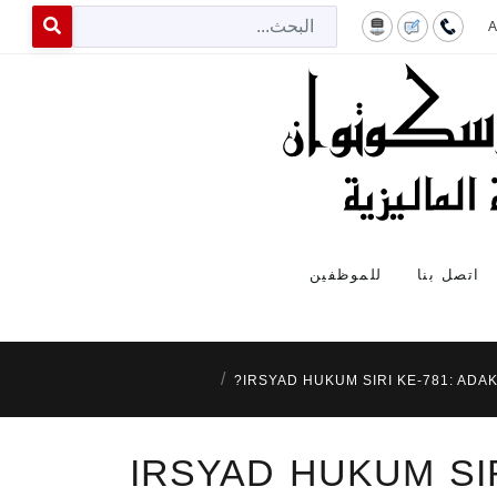
البح
 for results.
اتصل بنا
للموظفين
IRSYAD HUKUM SIRI KE-781: AD
IRSYAD HUKUM SI