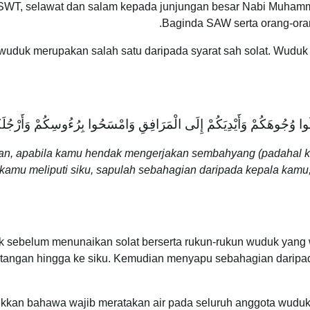
ah SWT, selawat dan salam kepada junjungan besar Nabi Muha
Baginda SAW serta orang-ora
rwuduk merupakan salah satu daripada syarat sah solat. Wudu
سِلُوا وُجُوهَكُمْ وَأَيْدِيَكُمْ إِلَى الْمَرَافِقِ وَامْسَحُوا بِرُءُوسِكُمْ وَأَرْجُلَك
an, apabila kamu hendak mengerjakan sembahyang (padahal kam
amu meliputi siku, sapulah sebahagian daripada kepala kamu,
 sebelum menunaikan solat berserta rukun-rukun wuduk yang w
tangan hingga ke siku. Kemudian menyapu sebahagian darip
kkan bahawa wajib meratakan air pada seluruh anggota wuduk 