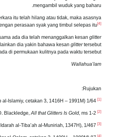
mengambil wuduk yang baharu.
kara itu telah hilang atau tidak, maka asasnya
[4]
 dengan perasaan syak yang timbul selepas itu
i sama ada dia telah menanggalkan kesan
glitter
elainkan dia yakin bahawa kesan
glitter
tersebut
a di permukaan kulitnya pada waktu tersebut.
Wallahua’lam
Rujukan:
[1]
ab al-Islamiy, cetakan 3, 1416H – 1991M) 1/64
Mahyuddin Yahya bin Syaraf al-Nawawi,
[2]
All that Glitters Is Gold
, ms 1-2
Robert D. Blackledge,
[3]
 Idarah al-Tiba’ah al-Muniriah, 1347H), 1/467
Mahyuddin bin Syaraf al-Nawawi
[4]