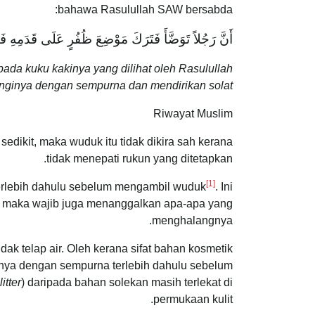
bahawa Rasulullah SAW bersabda:
أَنَّ رَجُلاً تَوَضَّأَ فَتَرَكَ مَوْضِعَ ظُفُرٍ عَلَى قَدَمِهِ ف
pada kuku kakinya yang dilihat oleh Rasulullah
nginya dengan sempurna dan mendirikan solat.
Riwayat Muslim
dikit, maka wuduk itu tidak dikira sah kerana
tidak menepati rukun yang ditetapkan.
[1]
 terlebih dahulu sebelum mengambil wuduk
. Ini
, maka wajib juga menanggalkan apa-apa yang
menghalangnya.
ak telap air. Oleh kerana sifat bahan kosmetik
nnya dengan sempurna terlebih dahulu sebelum
litter
) daripada bahan solekan masih terlekat di
permukaan kulit.