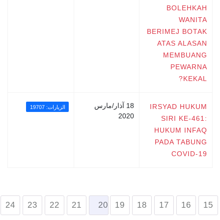
BOLEHKAH
WANITA
BERIMEJ BOTAK
ATAS ALASAN
MEMBUANG
PEWARNA
KEKAL?
18 آذار/مارس
IRSYAD HUKUM
الزيارات: 19707
2020
SIRI KE-461:
HUKUM INFAQ
PADA TABUNG
COVID-19
24
23
22
21
20
19
18
17
16
15