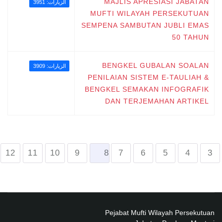
MAJLIS APRESIASI JABATAN
الزيارات: 3951
MUFTI WILAYAH PERSEKUTUAN
SEMPENA SAMBUTAN JUBLI EMAS
50 TAHUN
BENGKEL GUBALAN SOALAN
الزيارات: 3909
PENILAIAN SISTEM E-TAULIAH &
BENGKEL SEMAKAN INFOGRAFIK
DAN TERJEMAHAN ARTIKEL
12
11
10
9
8
7
6
5
4
3
Pejabat Mufti Wilayah Persekutuan