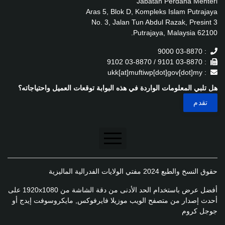
Jabatan Perdana Menteri
Aras 5, Blok D, Kompleks Islam Putrajaya
No. 3, Jalan Tun Abdul Razak, Presint 3
62100 Putrajaya, Malaysia.
: 03-8870 9000
: 03-8870 9101 / 03-8870 9102
: ukk[at]muftiwp[dot]gov[dot]my
هل تلبي المعلومات الواردة في هذه البوابة توقعات العميل واحتياجاته؟
تنصل
حقوق النسخ والطبع 2024 مفتي الولايات الفدرالية الماليزية
سياسة الخصوصية
أفضل عرض باستخدام الحد الأدنى من دقة الشاشة من 1920x1080 على
سياسة الخصوصية
أحدث إصدار من متصفح الويب موزيلا فايرفوكس, مايكروسوفت إيدج أو
جوجل كروم
سياسة تطبيق الخصوصية