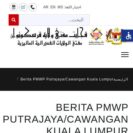
اختيار اللغة:
MS
EN
AR
البح
 for results.
accessible
الرئيسية
Berita PMWP Putrajaya/Cawangan Kuala Lumpur
BERITA PMWP
PUTRAJAYA/CAWANGAN
KUALA LUMPUR