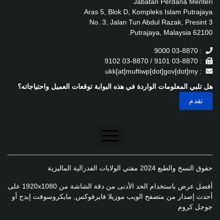
Jabatan Perdana Menteri
Aras 5, Blok D, Kompleks Islam Putrajaya
No. 3, Jalan Tun Abdul Razak, Presint 3
62100 Putrajaya, Malaysia.
: 03-8870 9000
: 03-8870 9101 / 03-8870 9102
: ukk[at]muftiwp[dot]gov[dot]my
هل تلبي المعلومات الواردة في هذه البوابة توقعات العميل واحتياجاته؟
تنصل
حقوق النسخ والطبع 2024 مفتي الولايات الفدرالية الماليزية
سياسة الخصوصية
أفضل عرض باستخدام الحد الأدنى من دقة الشاشة من 1920x1080 على
سياسة الخصوصية
أحدث إصدار من متصفح الويب موزيلا فايرفوكس, مايكروسوفت إيدج أو
جوجل كروم
سياسة تطبيق الخصوصية