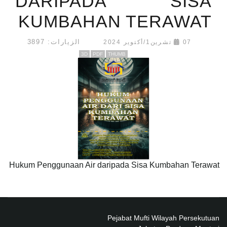
DARIPADA SISA
KUMBAHAN TERAWAT
الزيارات: 3897
07 تشرين1/أكتوير 2024
3D
PDF
THUMB
Hukum Penggunaan Air daripada Sisa Kumbahan Terawat
Pejabat Mufti Wilayah Persekutuan