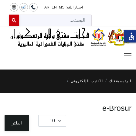
اختيار اللغة:
MS
EN
AR
البح
 for results.
accessible
الرئيسية
فلك
الكتيب الإلكتروني
e-Brosur
عدد الإظهارات:
الفلتر