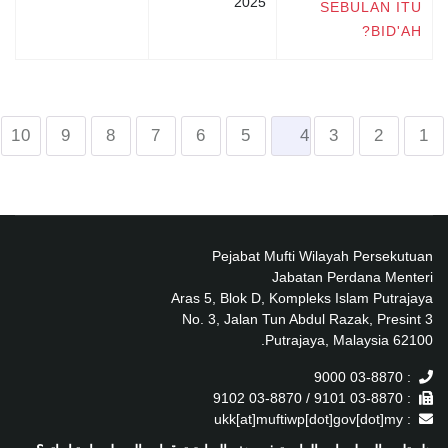
2025
SEBULAN ITU
BID'AH?
10
9
8
7
6
5
4
3
2
1
Pejabat Mufti Wilayah Persekutuan
Jabatan Perdana Menteri
Aras 5, Blok D, Kompleks Islam Putrajaya
No. 3, Jalan Tun Abdul Razak, Presint 3
62100 Putrajaya, Malaysia.
: 03-8870 9000
: 03-8870 9101 / 03-8870 9102
: ukk[at]muftiwp[dot]gov[dot]my