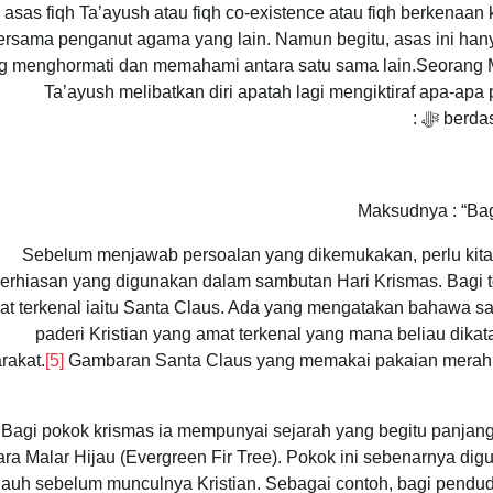
h asas fiqh Ta’ayush atau fiqh co-existence atau fiqh berkenaan
ersama penganut agama yang lain. Namun begitu, asas ini ha
ng menghormati dan memahami antara satu sama lain.Seorang M
Ta’ayush melibatkan diri apatah lagi mengiktiraf apa-apa
be ﷻ :
Maksudnya : “Ba
Sebelum menjawab persoalan yang dikemukakan, perlu kita 
erhiasan yang digunakan dalam sambutan Hari Krismas. Bagi t
at terkenal iaitu Santa Claus. Ada yang mengatakan bahawa sa
paderi Kristian yang amat terkenal yang mana beliau dik
rakat.
[5]
Gambaran Santa Claus yang memakai pakaian merah d
Bagi pokok krismas ia mempunyai sejarah yang begitu panj
ra Malar Hijau (Evergreen Fir Tree). Pokok ini sebenarnya d
jauh sebelum munculnya Kristian. Sebagai contoh, bagi pend