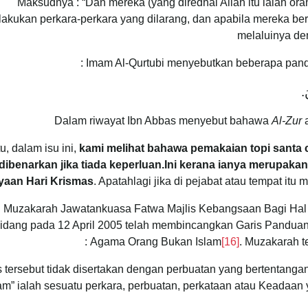
Maksudnya : “Dan mereka (yang diredhai Allah itu ialah or
akukan perkara-perkara yang dilarang, dan apabila mereka be
melaluinya de
Imam Al-Qurtubi menyebutkan beberapa pandang
َ.
Al-Zur
a
tu, dalam isu ini,
kami melihat bahawa pemakaian topi santa 
 dibenarkan jika tiada keperluan.Ini kerana ianya merupak
yaan Hari Krismas
. Apatahlagi jika di pejabat atau tempat itu
Muzakarah Jawatankuasa Fatwa Majlis Kebangsaan Bagi Hal 
idang pada 12 April 2005 telah membincangkan Garis Panduan
Agama Orang Bukan Islam
[16]
. Muzakarah t
s tersebut tidak disertakan dengan perbuatan yang bertentang
lam” ialah sesuatu perkara, perbuatan, perkataan atau Keadaa