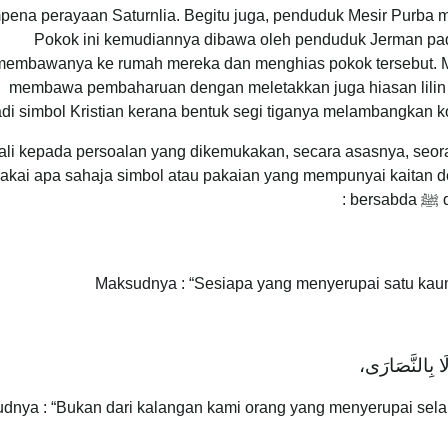
pena perayaan Saturnlia. Begitu juga, penduduk Mesir Purb
Pokok ini kemudiannya dibawa oleh penduduk Jerman pad
membawanya ke rumah mereka dan menghias pokok tersebut. Ma
membawa pembaharuan dengan meletakkan juga hiasan lilin 
di simbol Kristian kerana bentuk segi tiganya melambangkan kon
li kepada persoalan yang dikemukakan, secara asasnya, seora
kai apa sahaja simbol atau pakaian yang mempunyai kaitan de
Maksudnya : “Sesiapa yang menyerupai satu kaum
وَلَا بِالنَّصَارَى،
dnya : “Bukan dari kalangan kami orang yang menyerupai selai