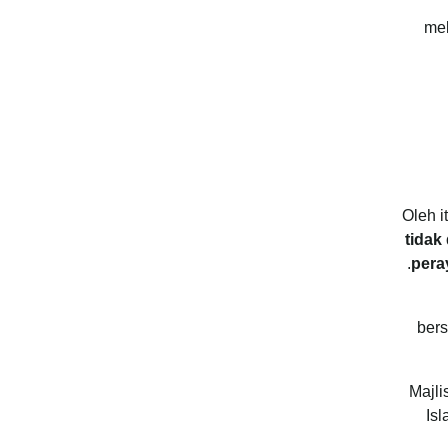
mel
Oleh i
tidak
pera
bers
Majli
Is