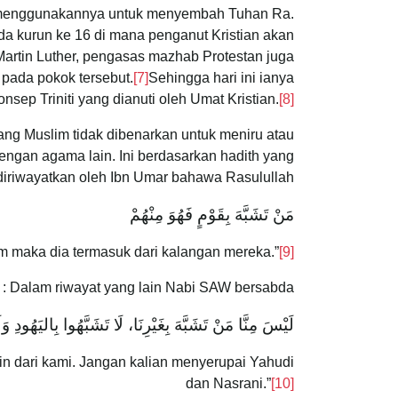
a menggunakannya untuk menyembah Tuhan Ra.
a kurun ke 16 di mana penganut Kristian akan
rtin Luther, pengasas mazhab Protestan juga
pada pokok tersebut.
[7]
Sehingga hari ini ianya
sep Triniti yang dianuti oleh Umat Kristian.
[8]
ng Muslim tidak dibenarkan untuk meniru atau
ngan agama lain. Ini berdasarkan hadith yang
diriwayatkan oleh Ibn Umar bahawa Rasulullah ﷺ bersabda :
‌مَنْ ‌تَشَبَّهَ ‌بِقَوْمٍ فَهُوَ مِنْهُمْ
 maka dia termasuk dari kalangan mereka.”
[9]
Dalam riwayat yang lain Nabi SAW bersabda :
‌لَيْسَ ‌مِنَّا ‌مَنْ ‌تَشَبَّهَ ‌بِغَيْرِنَا، لَا تَشَبَّهُوا بِاليَهُودِ 
n dari kami. Jangan kalian menyerupai Yahudi
dan Nasrani.”
[10]