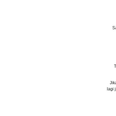
“
Jik
lagi