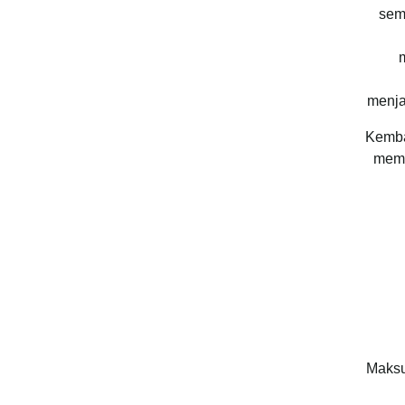
sem
menja
Kemba
mema
Maksu