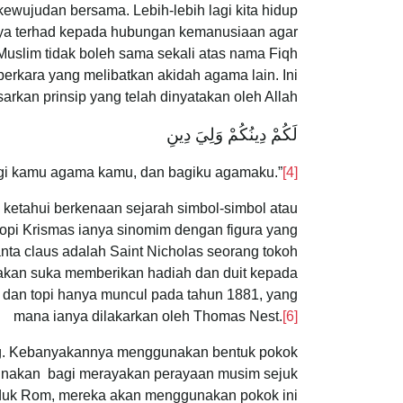
 kewujudan bersama. Lebih-lebih lagi kita hidup
nya terhad kepada hubungan kemanusiaan agar
uslim tidak boleh sama sekali atas nama Fiqh
 perkara yang melibatkan akidah agama lain. Ini
rdasarkan prinsip yang telah dinyatakan oleh Allah
لَكُمْ دِينُكُمْ وَلِيَ دِينِ
gi kamu agama kamu, dan bagiku agamaku.”
[4]
ketahui berkenaan sejarah simbol-simbol atau
opi Krismas ianya sinomim dengan figura yang
nta claus adalah Saint Nicholas seorang tokoh
atakan suka memberikan hadiah dan duit kepada
an topi hanya muncul pada tahun 1881, yang
mana ianya dilakarkan oleh Thomas Nest.
[6]
ang. Kebanyakannya menggunakan bentuk pokok
igunakan bagi merayakan perayaan musim sejuk
uduk Rom, mereka akan menggunakan pokok ini