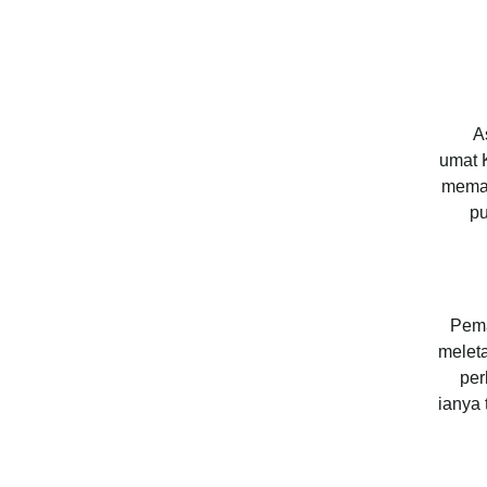
A
umat 
memak
pu
Pema
melet
per
ianya