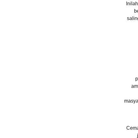
Inila
b
sali
p
am
masya
Cema