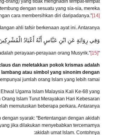
ang-orang) yang tidak menghadiri tempat-tempat
rtembung dengan sesuatu yang sia-sia, mereka
ngan cara membersihkan diri daripadanya.”
[14]
an ahli tafsir berkenaan ayat ini. Antaranya :
وَفِي رِوَايَةٍ عَنِ ابْنِ عَبَّاسٍ أَنَّهُ أَعْيَادُ الْمُشْرِكِين
dalah perayaan-perayaan orang Musyrik.”
[15]
“Dalam riwayat Ibn Abbas menyebut bahawa
claus dan meletakkan pokok krismas adalah
an lambang atau simbol yang sinonim dengan
 mempunyai jumlah orang Islam yang lebih ramai.
Ehwal Ugama Islam Malaysia Kali Ke-68 yang
 Orang Islam Turut Merayakan Hari Kebesaran
elah memutuskan beberapa perkara. Antaranya :
an dengan syarak: “Bertentangan dengan akidah
n yang jika dilakukan menyebabkan tercemarnya
akidah umat Islam. Contohnya: