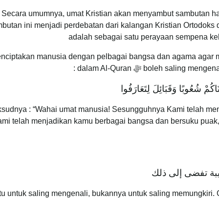
Secara umumnya, umat Kristian akan menyambut sambutan har
butan ini menjadi perdebatan dari kalangan Kristian Ortodoks
adalah sebagai satu perayaan sempena kel
Tidak dapat dinafikan b ﷻ ciptakan manusia dengan pelbagai bangsa dan agama agar manusia
boleh s ﷻ dalam Al-Quran :
ْنَاكُمْ شُعُوبًا وَقَبَائِلَ لِتَعَارَفُوا
sudnya : “Wahai umat manusia! Sesungguhnya Kami telah menc
mi telah menjadikan kamu berbagai bangsa dan bersuku puak
غيبة تفضى إلى ذلك
Iaitu untuk saling mengenali, bukannya untuk saling memungki