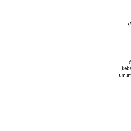
d
y
keba
umum 