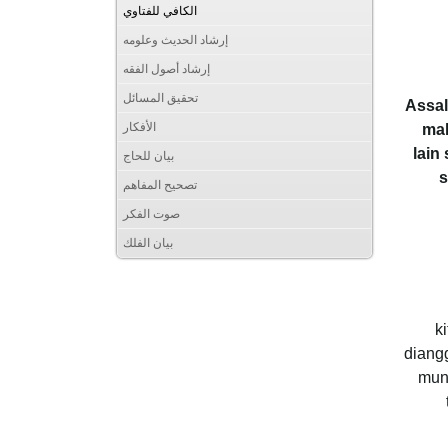
الكافي للفتاوي
إرشاد الحديث وعلومه
إرشاد أصول الفقه
تحقيق المسائل
Assal
الأفكار
mak
lain
بيان للحاج
s
تصحيح المفاهم
صوت الفكر
بيان الفلك
k
diang
mun