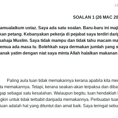
SOALAN 1 (26 MAC 2
amualaikum ustaz. Saya ada satu soalan. Baru-baru ini maji
an petang. Kebanyakan pekerja di pejabat saya terdiri da
 sahaja Muslim. Saya tidak mampu dan tidak tahu macam m
emua ada masa tu. Bolehkah saya dermakan jumlah yang s
anak yatim dengan niat saya minta Allah halalkan makanan
Paling aula tuan tidak memakannya kerana apabila kita m
ita memakannya. Tetapi, kerana seakan-akan terpaksa dan dibaw
gap sebagai satu kesalahan. Walaupun begitu, tuan hendaklah 
gkin untuk tidak terbabit daripada memakannya. Perbuatan t
tuan adalah hal yang dituntut dan amat baik. Saya teringat seb