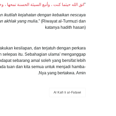
"
اتق الله حيثما كنت ، وأتبع السيئة الحسنة تمحها ،
 ikutilah kejahatan dengan kebaikan nescaya
n akhlak yang mulia
.” (Riwayat al-Turmuzi dan
katanya hadith hasan)
lakukan kesilapan, dan terjatuh dengan perkara
n selepas itu. Sebahagian ulama’ menganggap
apat sebarang amal soleh yang bersifat lebih
da tuan dan kita semua untuk menjadi hamba-
Nya yang bertakwa. Amin.
Al Kafi li al-Fatawi