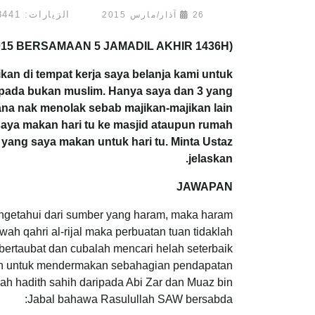
الزيارات: 38441
26 آذار/مارس 2015
015 BERSAMAAN 5 JAMADIL AKHIR 1436H)
kan di tempat kerja saya belanja kami untuk
ripada bukan muslim. Hanya saya dan 3 yang
ana nak menolak sebab majikan-majikan lain
aya makan hari tu ke masjid ataupun rumah
 yang saya makan untuk hari tu. Minta Ustaz
jelaskan.
JAWAPAN
engetahui dari sumber yang haram, maka haram
ah qahri al-rijal maka perbuatan tuan tidaklah
bertaubat dan cubalah mencari helah seterbaik
uan untuk mendermakan sebahagian pendapatan
uah hadith sahih daripada Abi Zar dan Muaz bin
Jabal bahawa Rasulullah SAW bersabda: