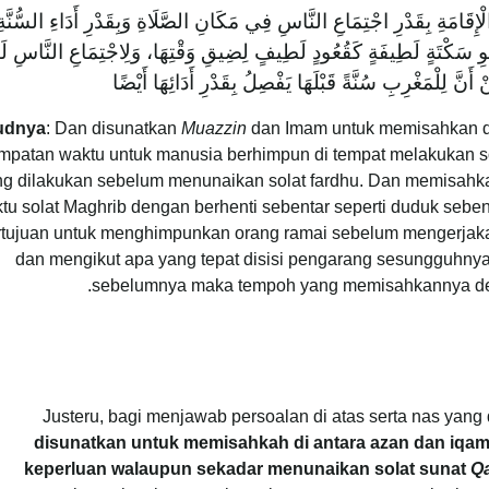
الْإِقَامَةِ بِقَدْرِ اجْتِمَاعِ النَّاسِ فِي مَكَانِ الصَّلَاةِ وَبِقَدْرِ أَدَاءِ السُّنَّةِ
ْوِ سَكْتَةٍ لَطِيفَةٍ كَقُعُودٍ لَطِيفٍ لِضِيقِ وَقْتِهَا، وَلِاجْتِمَاعِ النَّاسِ لَه
َّ لِلْمَغْرِبِ سُنَّةً قَبْلَهَا يَفْصِلُ بِقَدْرِ أَدَائِهَا أَيْضًا
udnya
: Dan disunatkan
Muazzin
dan Imam untuk memisahkan di
mpatan waktu untuk manusia berhimpun di tempat melakukan so
ng dilakukan sebelum menunaikan solat fardhu. Dan memisahka
tu solat Maghrib dengan berhenti sebentar seperti duduk sebe
rtujuan untuk menghimpunkan orang ramai sebelum mengerjakan
dan mengikut apa yang tepat disisi pengarang sesungguhnya 
sebelumnya maka tempoh yang memisahkannya deng
Justeru, bagi menjawab persoalan di atas serta nas yan
disunatkan untuk memisahkah di antara azan dan iqa
keperluan walaupun sekadar menunaikan solat sunat
Qa