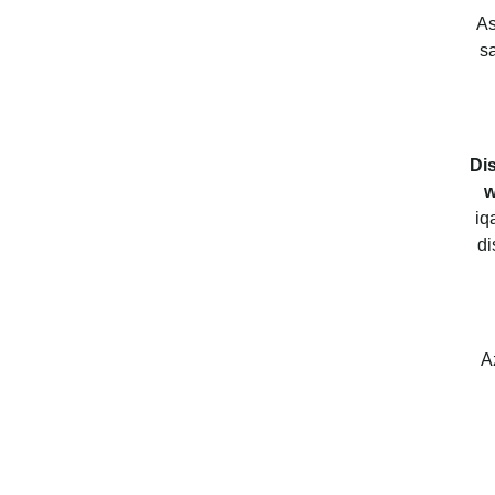
As
s
Di
w
iq
di
A