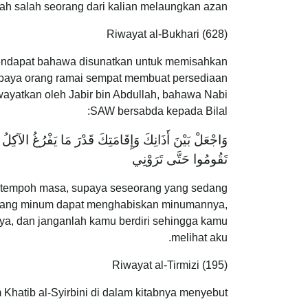
lah salah seorang dari kalian melaungkan azan
Riwayat al-Bukhari (628)
ndapat bahawa disunatkan untuk memisahkan
upaya orang ramai sempat membuat persediaan
iwayatkan oleh Jabir bin Abdullah, bahawa Nabi
SAW bersabda kepada Bilal:
وَاجْعَلْ بَيْنَ أَذَانِكَ وَإِقَامَتِكَ قَدْرَ مَا يَفْرُغُ الآكِلُ
تَقُومُوا حَتَّى تَرَوْنِي
tu tempoh masa, supaya seseorang yang sedang
dang minum dapat menghabiskan minumannya,
a, dan janganlah kamu berdiri sehingga kamu
melihat aku.
Riwayat al-Tirmizi (195)
Khatib al-Syirbini di dalam kitabnya menyebut: