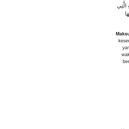
 الَّتِي
َا
Maks
kese
ya
wak
be