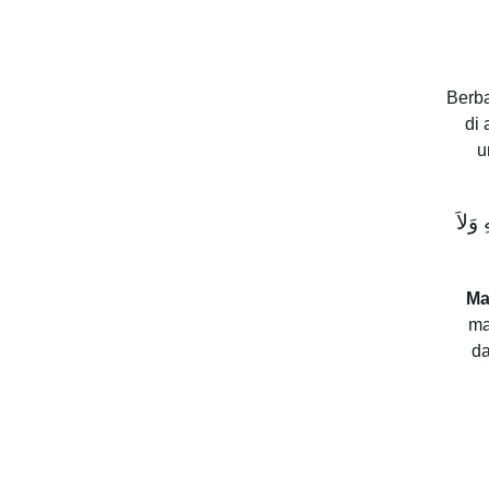
Berba
di
u
 وَلاَ
Ma
ma
da