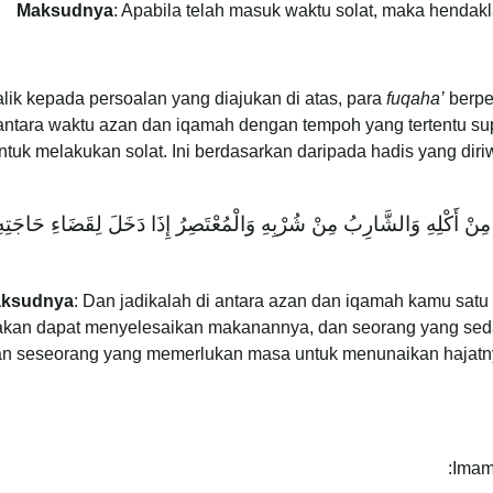
Maksudnya
: Apabila telah masuk waktu solat, maka hendak
lik kepada persoalan yang diajukan di atas, para
fuqaha’
berpe
 antara waktu azan dan iqamah dengan tempoh yang tertentu s
ntuk melakukan solat. Ini berdasarkan daripada hadis yang dir
 مِنْ أَكْلِهِ وَالشَّارِبُ مِنْ شُرْبِهِ وَالْمُعْتَصِرُ إِذَا دَخَلَ لِقَضَاءِ حَاجَتِهِ
ksudnya
: Dan jadikalah di antara azan dan iqamah kamu sa
kan dapat menyelesaikan makanannya, dan seorang yang se
n seseorang yang memerlukan masa untuk menunaikan hajatny
Imam 