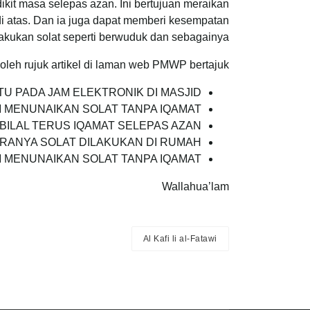
kit masa selepas azan. Ini bertujuan meraikan
di atas. Dan ia juga dapat memberi kesempatan
kukan solat seperti berwuduk dan sebagainya.
 boleh rujuk artikel di laman web PMWP bertajuk:
KTU PADA JAM ELEKTRONIK DI MASJID
UM MENUNAIKAN SOLAT TANPA IQAMAT
 : BILAL TERUS IQAMAT SELEPAS AZAN
IRANYA SOLAT DILAKUKAN DI RUMAH ?
UM MENUNAIKAN SOLAT TANPA IQAMAT
Wallahua’lam
Al Kafi li al-Fatawi