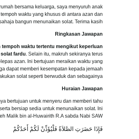
di rumah bersama keluarga, saya menyuruh anak
tempoh waktu yang khusus di antara azan dan
sahaja bangun menunaikan solat. Terima kasih
Ringkasan Jawapan
 tempoh waktu tertentu mengikut keperluan
solat fardu
. Selain itu, makruh sekiranya terus
epas azan. Ini bertujuan meraikan waktu yang
juga dapat memberi kesempatan kepada jemaah
akukan solat seperti berwuduk dan sebagainya.
Huraian Jawapan
nya bertujuan untuk menyeru dan memberi tahu
erta bersiap sedia untuk menunaikan solat. Ini
eh Malik bin al-Huwairith R.A sabda Nabi SAW:
فَإِذَا حَضَرَتِ الصَّلاَةُ فَلْيُؤَذِّنْ لَكُمْ أَحَدُكُمْ