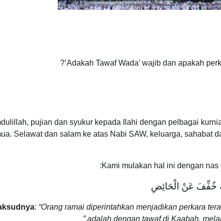
Adakah Tawaf Wada’ wajib dan apakah perka
ulillah, pujian dan syukur kepada Ilahi dengan pelbagai kurnia
ua. Selawat dan salam ke atas Nabi SAW, keluarga, sahabat da
Kami mulakan hal ini dengan nas 
َّهُ خُفِّفَ عَنْ الْحَائِضِ
aksudnya
:
“Orang ramai diperintahkan menjadikan perkara tera
adalah dengan tawaf di Kaabah, melai