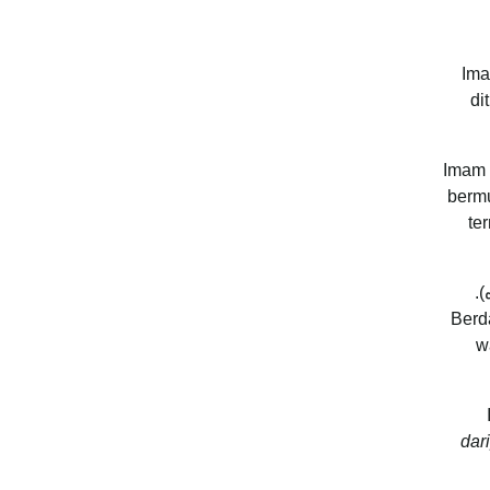
Ima
di
Imam 
bermu
te
Imam al-Zarkasyi berkat (ضده).
Berd
w
dar