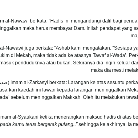
m al-Nawawi berkata, “Hadis ini mengandungi dalil bagi pend
tinggalkan maka harus membayar Dam. Inilah pendapat yang s
maj
al-Nawawi juga berkata: “Ashab kami mengatakan, “Sesiapa yan
kim di Mekah, maka tidak ada ke atasnya Tawaf al-Wada’. Perk
rmasuk penduduknya atau bukan. Sekiranya dia ingin keluar da
maka dia mesti melak
a: Larangan ke atas sesuatu perkara menunjukkan perintah melakukan lawannya
asarkan kaedah ini lawan kepada larangan meninggalkan Meka
ada` sebelum meninggalkan Makkah. Oleh itu melakukan tawa
Imam al-Syaukani ketika menerangkan maksud hadis di atas be
ipada kamu terus bergerak pulang..”
sehingga ke akhirnya, ia m