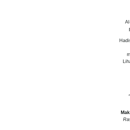
Al
Hadi
menunjuk
Mak
Ras