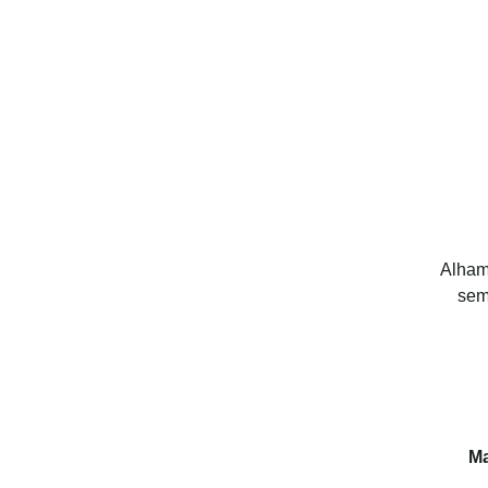
Alhamd
sem
M