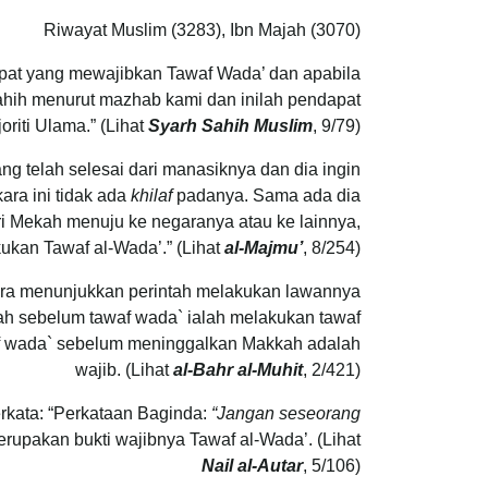
Riwayat Muslim (3283), Ibn Majah (3070)
apat yang mewajibkan Tawaf Wada’ dan apabila
ahih menurut mazhab kami dan inilah pendapat
oriti Ulama.” (Lihat
Syarh Sahih Muslim
, 9/79)
g telah selesai dari manasiknya dan dia ingin
ara ini tidak ada
khilaf
padanya. Sama ada dia
ri Mekah menuju ke negaranya atau ke lainnya,
ukan Tawaf al-Wada’.” (Lihat
al-Majmu’
, 8/254)
h sebelum tawaf wada` ialah melakukan tawaf
f wada` sebelum meninggalkan Makkah adalah
wajib. (Lihat
al-Bahr al-Muhit
, 2/421)
rkata: “Perkataan Baginda:
“Jangan seseorang
erupakan bukti wajibnya Tawaf al-Wada’. (Lihat
Nail al-Autar
, 5/106)