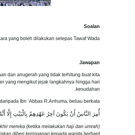
Soalan
ra yang boleh dilakukan selepas Tawaf Wada’?
Jawapan
an dan anugerah yang tidak terhitung buat kita
n yang mengikut jejak langkahnya hingga hari
kesudahan.
daripada Ibn ‘Abbas R.Anhuma, beliau berkata:
أُمِرَ النَّاسُ أَنْ يَكُونَ آخِرُ عَهْدِهِمْ بِالْبَيْتِ إِلَّا أَن
khir mereka (ketika melakukan haji dan umrah)
nkan diberi keringanan kepada wanita berhaid.”