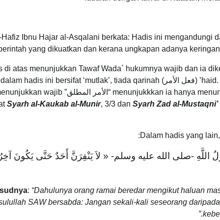
-Hafiz Ibnu Hajar al-Asqalani berkata: Hadis ini mengandungi 
perintah yang dikuatkan dan kerana ungkapan adanya keringana
s di atas menunjukkan Tawaf Wada` hukumnya wajib dan ia dik
haid. Perintah wajib ini disebabkan ‘arahan perintah’ (فعل الأمر) dalam hadis ini bersifat ‘mutlak’, tiada qarinah
menunjukkkan ia hanya menunjukkan sunat atau harus. Kaedah menjelaskan “الأمر المطلق” kan wajib
Syarh al-Kaukab al-Munir
, 3/3 dan
Syarh Zad al-Mustaqni’
Dalam hadis yang lain,
ولُ اللَّهِ -صلى الله عليه وسلم- « لاَ يَنْفِرَنَّ أَحَدٌ حَتَّى يَكُونَ آخِرُ
sudnya
:
“Dahulunya orang ramai beredar mengikut haluan ma
ulullah SAW bersabda: Jangan sekali-kali seseorang daripad
kebe