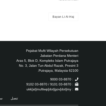
Bayan Li Al-Haj
Pejabat Mufti Wilayah Persekutuan
Jabatan Perdana Menteri
Aras 5, Blok D, Kompleks Islam Putrajaya
No. 3, Jalan Tun Abdul Razak, Presint 3
62100 Putrajaya, Malaysia.
: 03-8870 9000
: 03-8870 9101 / 03-8870 9102
: ukk[at]muftiwp[dot]gov[dot]my
تنصل
سي