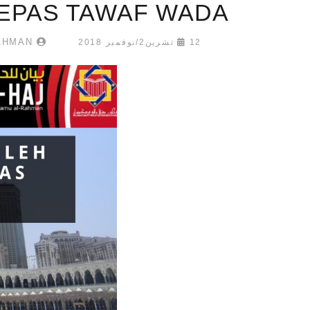
EPAS TAWAF WADA’
ABDULRAHMAN
12 تشرين2/نوفمبر 2018