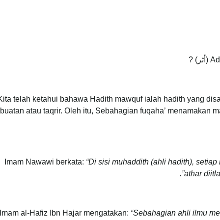
 ?
Kita telah ketahui bahawa Hadith mawquf ialah hadith yang di
buatan atau taqrir. Oleh itu, Sebahagian fuqaha’ menamakan 
Imam Nawawi berkata:
“Di sisi muhaddith (ahli hadith), seti
athar diit
Imam al-Hafiz Ibn Hajar mengatakan:
“Sebahagian ahli ilmu me