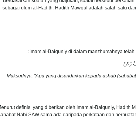
Berdasarkan soalan yang diajukan, soalan tersebut berkaita
sebagai ulum al-Hadith. Hadith Mawquf adalah salah satu dar
Imam al-Baiquniy di dalam manzhumahnya telah me
فٌ زُكِنْ
Maksudnya:
“Apa yang disandarkan kepada ashab (sahabat
enurut definisi yang diberikan oleh Imam al-Baiquniy, Hadith
sahabat Nabi SAW sama ada daripada perkataan dan perbuata