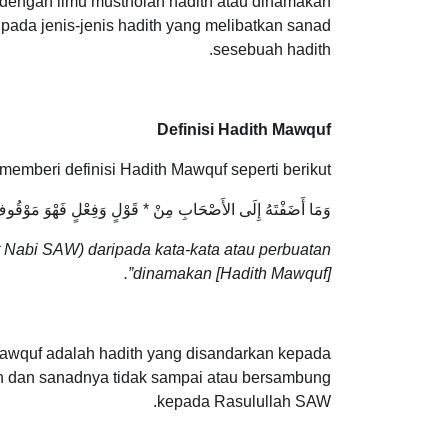
n dengan ilmu mustholah hadith atau dinamakan
ipada jenis-jenis hadith yang melibatkan sanad
sesebuah hadith.
Definisi Hadith Mawquf
mberi definisi Hadith Mawquf seperti berikut:
وَمَا أَضَفْتَهُ إِلَى الأَصْحَابِ مِنْ * قَوْلٍ وَفِعْلٍ فَهْوَ مَوْقُو
 Nabi SAW) daripada kata-kata atau perbuatan
dinamakan [Hadith Mawquf]”.
 Mawquf adalah hadith yang disandarkan kepada
n dan sanadnya tidak sampai atau bersambung
kepada Rasulullah SAW.