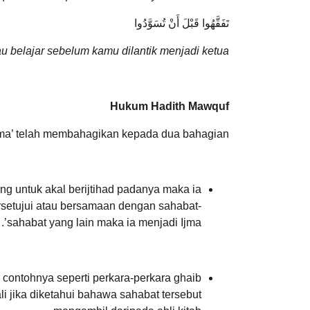
تَفَقَّهُوا قَبْلَ أَنْ تُسَوَّدُوا
 belajar sebelum kamu dilantik menjadi ketua.
Hukum Hadith Mawquf
ma’ telah membahagikan kepada dua bahagian:
g untuk akal berijtihad padanya maka ia
persetujui atau bersamaan dengan sahabat-
sahabat yang lain maka ia menjadi Ijma’.
 contohnya seperti perkara-perkara ghaib
 jika diketahui bahawa sahabat tersebut