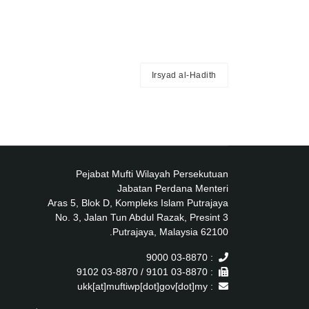
Irsyad al-Hadith
Pejabat Mufti Wilayah Persekutuan
Jabatan Perdana Menteri
Aras 5, Blok D, Kompleks Islam Putrajaya
No. 3, Jalan Tun Abdul Razak, Presint 3
62100 Putrajaya, Malaysia.
: 03-8870 9000
: 03-8870 9101 / 03-8870 9102
: ukk[at]muftiwp[dot]gov[dot]my