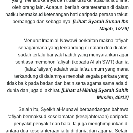
yang memalukannya dan tidak disukai apabila ia dilihat
oleh orang lain. Adapun, berilah ketenteraman di dalam
hatiku bermaksud ketenangan hati daripada perasan takut,
berbangga dan sebagainya.
[Lihat:
Syarah Sunan Ibn
Majah, 1/276]
Menurut Imam al-Nawawi berkaitan makna ‘afiyah
sebagaimana yang terkandung di dalam doa di atas,
sudah terlalu banyak hadith yang menyarankan agar
sentiasa memohon ‘afiyah (kepada Allah SWT) dan ia
(lafaz ‘afiyah) adalah satu lafaz umum yang mana
terkandung di dalamnya menolak segala perkara yang
tidak baik pada badan dan batin serta agama sama ada di
dunia dan juga di akhirat.
[Lihat: al-Minhaj Syarah Sahih
Muslim, 46/12]
Selain itu, Syeikh al-Munawi berpandangan bahawa
‘afiyah bermaksud keselamatan (kesejahteraan) daripada
penyakit-penyakit dan bala. Ia juga menghimpunkan di
antara dua kesejahteraan iaitu di dunia dan agama. Selain