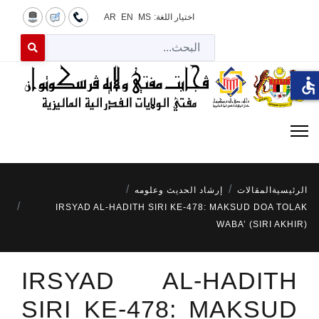
اختيار اللغة:
MS
EN
AR
البح
 for results.
accessible
الرئيسية
المقالات
إرشاد الحديث وعلومه
IRSYAD AL-HADITH SIRI KE-478: MAKSUD DOA TOLAK
WABA’ (SIRI AKHIR)
IRSYAD AL-HADITH
SIRI KE-478: MAKSUD