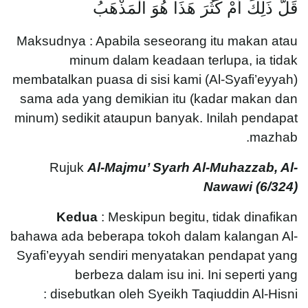
قَلَّ ذَلِكَ أَمْ كَثُرَ هَذَا هُوَ الْمَذْهَبُ
Maksudnya : Apabila seseorang itu makan atau
minum dalam keadaan terlupa, ia tidak
membatalkan puasa di sisi kami (Al-Syafi’eyyah)
sama ada yang demikian itu (kadar makan dan
minum) sedikit ataupun banyak. Inilah pendapat
mazhab.
Rujuk
Al-Majmu’ Syarh Al-Muhazzab, Al-
Nawawi (
6/324)
Kedua
: Meskipun begitu, tidak dinafikan
bahawa ada beberapa tokoh dalam kalangan Al-
Syafi’eyyah sendiri menyatakan pendapat yang
berbeza dalam isu ini. Ini seperti yang
disebutkan oleh Syeikh Taqiuddin Al-Hisni :