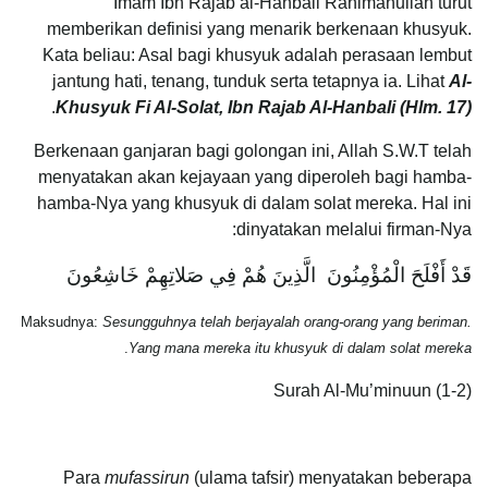
Imam Ibn Rajab al-Hanbali Rahimahullah turut
memberikan definisi yang menarik berkenaan khusyuk.
Kata beliau: Asal bagi khusyuk adalah perasaan lembut
jantung hati, tenang, tunduk serta tetapnya ia. Lihat
Al-
.
Khusyuk Fi Al-Solat, Ibn Rajab Al-Hanbali (Hlm. 17)
Berkenaan ganjaran bagi golongan ini, Allah S.W.T telah
menyatakan akan kejayaan yang diperoleh bagi hamba-
hamba-Nya yang khusyuk di dalam solat mereka. Hal ini
dinyatakan melalui firman-Nya:
قَدْ أَفْلَحَ الْمُؤْمِنُونَ الَّذِينَ هُمْ فِي صَلاتِهِمْ خَاشِعُونَ
Maksudnya:
Sesungguhnya telah berjayalah orang-orang yang beriman.
.
Yang mana mereka itu khusyuk di dalam solat mereka
Surah Al-Mu’minuun (1-2)
Para
mufassirun
(ulama tafsir) menyatakan beberapa