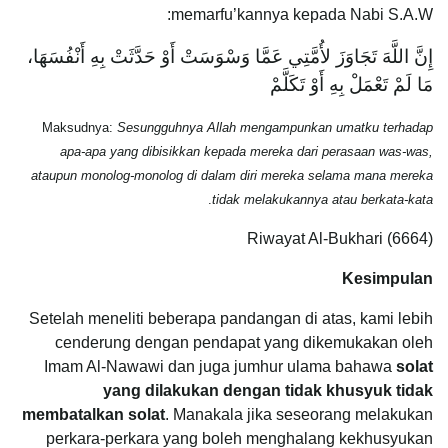
memarfu’kannya kepada Nabi S.A.W:
إِنَّ اللَّهَ تَجَاوَزَ لأُمَّتِي عَمَّا وَسْوَسَتْ أَوْ حَدَّثَتْ بِهِ أَنْفُسَهَا،
مَا لَمْ تَعْمَلْ بِهِ أَوْ تَكَلَّمْ
Maksudnya:
Sesungguhnya Allah mengampunkan umatku terhadap
apa-apa yang dibisikkan kepada mereka dari perasaan was-was,
ataupun monolog-monolog di dalam diri mereka selama mana mereka
.
tidak melakukannya atau berkata-kata
Riwayat Al-Bukhari (6664)
Kesimpulan
Setelah meneliti beberapa pandangan di atas, kami lebih
cenderung dengan pendapat yang dikemukakan oleh
Imam Al-Nawawi dan juga jumhur ulama bahawa
solat
yang dilakukan dengan tidak khusyuk tidak
membatalkan solat
. Manakala jika seseorang melakukan
perkara-perkara yang boleh menghalang kekhusyukan