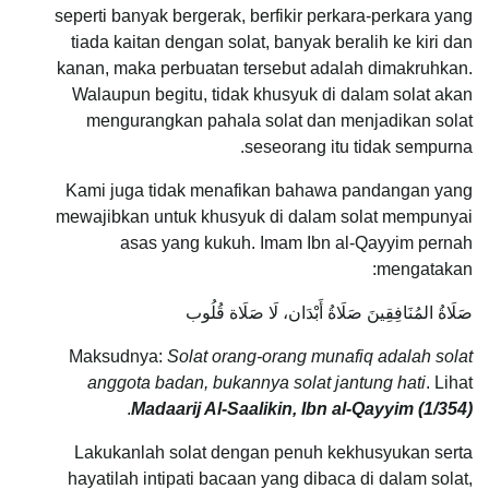
seperti banyak bergerak, berfikir perkara-perkara yang
tiada kaitan dengan solat, banyak beralih ke kiri dan
kanan, maka perbuatan tersebut adalah dimakruhkan.
Walaupun begitu, tidak khusyuk di dalam solat akan
mengurangkan pahala solat dan menjadikan solat
seseorang itu tidak sempurna.
Kami juga tidak menafikan bahawa pandangan yang
mewajibkan untuk khusyuk di dalam solat mempunyai
asas yang kukuh. Imam Ibn al-Qayyim pernah
mengatakan:
صَلَاةُ المُنَافِقِينَ صَلَاةُ أَبْدَان، لَا صَلَاة قُلُوب
Maksudnya:
Solat orang-orang munafiq adalah solat
anggota badan, bukannya solat jantung hati
. Lihat
.
Madaarij Al-Saalikin, Ibn al-Qayyim (1/354)
Lakukanlah solat dengan penuh kekhusyukan serta
hayatilah intipati bacaan yang dibaca di dalam solat,