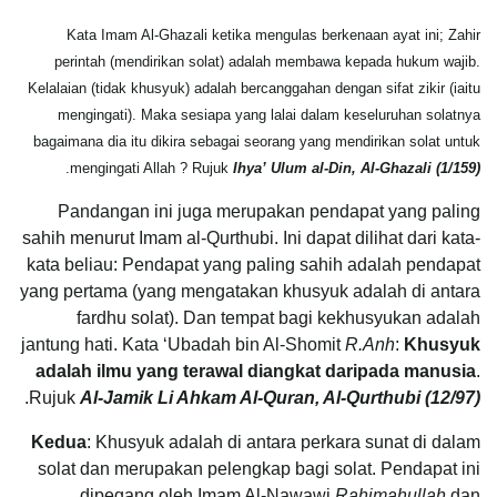
Kata Imam Al-Ghazali ketika mengulas berkenaan ayat ini; Zahir
perintah (mendirikan solat) adalah membawa kepada hukum wajib.
Kelalaian (tidak khusyuk) adalah bercanggahan dengan sifat zikir (iaitu
mengingati). Maka sesiapa yang lalai dalam keseluruhan solatnya
bagaimana dia itu dikira sebagai seorang yang mendirikan solat untuk
.
mengingati Allah ? Rujuk
Ihya’ Ulum al-Din, Al-Ghazali (1/159)
Pandangan ini juga merupakan pendapat yang paling
sahih menurut Imam al-Qurthubi. Ini dapat dilihat dari kata-
kata beliau: Pendapat yang paling sahih adalah pendapat
yang pertama (yang mengatakan khusyuk adalah di antara
fardhu solat). Dan tempat bagi kekhusyukan adalah
jantung hati. Kata ‘Ubadah bin Al-Shomit
R.Anh
:
Khusyuk
adalah ilmu yang terawal diangkat daripada manusia
.
.
Rujuk
Al-Jamik Li Ahkam Al-Quran, Al-Qurthubi (12/97)
Kedua
: Khusyuk adalah di antara perkara sunat di dalam
solat dan merupakan pelengkap bagi solat. Pendapat ini
dipegang oleh Imam Al-Nawawi
Rahimahullah
dan