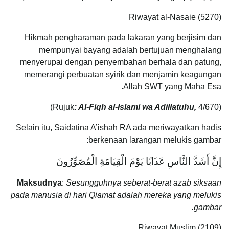
Riwayat al-Nasaie (5270)
Hikmah pengharaman pada lakaran yang berjisim dan
mempunyai bayang adalah bertujuan menghalang
menyerupai dengan penyembahan berhala dan patung,
memerangi perbuatan syirik dan menjamin keagungan
Allah SWT yang Maha Esa.
: Al-Fiqh al-Islami wa Adillatuhu,
4/670)
(Rujuk
Selain itu, Saidatina A’ishah RA ada meriwayatkan hadis
berkenaan larangan melukis gambar:
إِنَّ أَشَدَّ النَّاسِ عَذَابًا يَوْمَ الْقِيَامَةِ الْمُصَوِّرُونَ
Maksudnya
:
Sesungguhnya seberat-berat azab siksaan
pada manusia di hari Qiamat adalah mereka yang melukis
gambar.
Riwayat Muslim (2109)