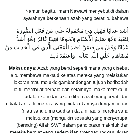
Namun begitu, Imam Nawawi menyebut di dalam
syarahnya berkenaan azab yang berat itu bahawa:
أشد عَذَابًا فَقِيلَ هِيَ مَحْمُولَةٌ عَلَى مَنْ فَعَلَ الصُّورَةَ
لِتُعْبَدَ وَهُوَ صَانِعُ الْأَصْنَامِ وَنَحْوِهَا فَهَذَا كَافِرٌ وَهُوَ أَشَدُّ
عَذَابًا وَقِيلَ هِيَ فِيمَنْ قَصَدَ الْمَعْنَى الَّذِي فِي الْحَدِيثِ مِنْ
مُضَاهَاةِ خَلْقِ اللَّهِ تَعَالَى وَاعْتَقَدَ ذَلِكَ
Maksudnya:
Azab yang berat seperti mana yang disebut
iaitu membawa maksud ke atas mereka yang melakukan
lakaran atau melukis gambar dengan tujuan beribadah
iaitu membuat berhala dan selainnya, maka mereka ini
adalah kafir dan akan diberi azab yang berat, dan
dikatakan iaitu mereka yang melakukannya dengan tujuan
(niat) yang dimaksudkan dalam hadis mereka yang
melakukan (mengukir) sesuatu yang menyerupai
(bersaing) Allah SWT dalam penciptaan makhluk dan
mereka berniat yang sedemikian (mengagungkan ukiran