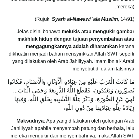
mereka).
Syarh al-Nawawi ‘ala Muslim
, 14/91)
(Rujuk:
Jelas disini bahawa
melukis atau mengukir gambar
makhluk hidup dengan tujuan penyembahan atau
mengagungkannya adalah diharamkan
kerana
dikhuatiri menjadi bahan mensyirikkan Allah SWT seperti
yang dilakukan oleh Arab Jahiliyyah. Imam Ibn al-‘Arabi
menyebut di dalam tafsirnya:
مَا كَانَتْ الْعَرَبُ عَلَيْهِ مِنْ عِبَادَةِ الْأَوْثَانِ وَالْأَصْنَامِ، فَكَانُوا
يُصَوِّرُونَ وَيَعْبُدُونَ، فَقَطَعَ اللَّهُ الذَّرِيعَةَ وَحَمَى الْبَابَ...
نُهِيَ عَنْ الصُّورَةِ، وَذَكَرَ عِلَّةَ التَّشْبِيهِ بِخَلْقِ اللَّهِ، وَفِيهَا
زِيَادَةُ عِلَّةِ عِبَادَتِهَا مِنْ دُونِ اللَّهِ،
Maksudnya:
Apa yang dilakukan oleh golongan Arab
Jahiliyyah apabila menyembah patung dan berhala, lalu
mereka mengukir dan menyembahnya, maka Allah SWT