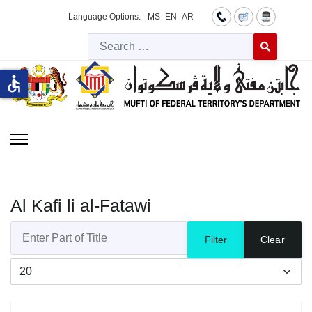
Language Options:
MS
EN
AR
Searc
Type 2 or more 
accessible
Al Kafi li al-Fatawi
Enter Part of Title
Filter
Clear
Display #