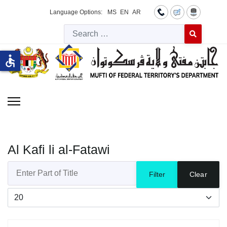
Language Options:
MS
EN
AR
Searc
Type 2 or more 
accessible
Al Kafi li al-Fatawi
Enter Part of Title
Filter
Clear
Display #